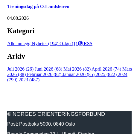
Treningsdag på O-Landsleiren
04.08.2026
Kategori
Alle innlegg
Nyheter (194)
O-løp (1)
RSS
Arkiv
Juli 2026 (26)
Juni 2026 (68)
Mai 2026 (82)
April 2026 (74)
Mars
2026 (88)
Februar 2026 (82)
Januar 2026 (85)
2025 (822)
2024
(799)
2023 (487)
© NORGES ORIENTERINGSFORBUND
Post: Postboks 5000, 0840 Oslo
Besøk: Sognsveien 73 L, Ullevål Stadion