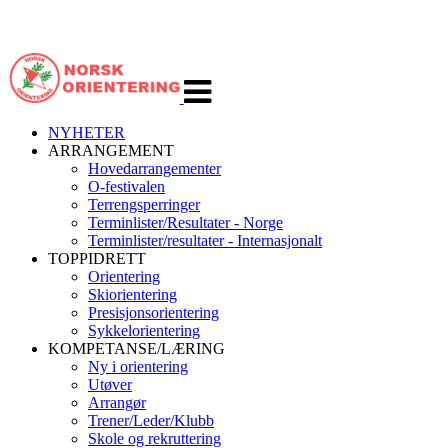
Veksle
navigasjon
NYHETER
ARRANGEMENT
Hovedarrangementer
O-festivalen
Terrengsperringer
Terminlister/Resultater - Norge
Terminlister/resultater - Internasjonalt
TOPPIDRETT
Orientering
Skiorientering
Presisjonsorientering
Sykkelorientering
KOMPETANSE/LÆRING
Ny i orientering
Utøver
Arrangør
Trener/Leder/Klubb
Skole og rekruttering