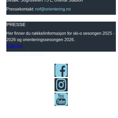
Pressekontakt:
nof@orientering.no
PRESSE
Her finner du nøkkelinformasjon for ski-o sesongen 2025 -
2026 og orienteringssesongen 2026.
Klikk her
SOSIALE MEDIER