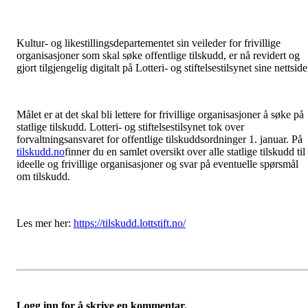
Kultur- og likestillingsdepartementet sin veileder for frivillige
organisasjoner som skal søke offentlige tilskudd, er nå revidert og
gjort tilgjengelig digitalt på Lotteri- og stiftelsestilsynet sine nettside
Målet er at det skal bli lettere for frivillige organisasjoner å søke på
statlige tilskudd. Lotteri- og stiftelsestilsynet tok over
forvaltningsansvaret for offentlige tilskuddsordninger 1. januar. På
tilskudd.no
finner du en samlet oversikt over alle statlige tilskudd til
ideelle og frivillige organisasjoner og svar på eventuelle spørsmål
om tilskudd.
Les mer her:
https://tilskudd.lottstift.no/
Logg inn for å skrive en kommentar.