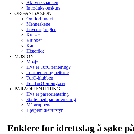
Aktivitetsbanken
Introduksjonskurs
ORGANISASJON
Om forbundet
Menneskene
Lover og regler
Kretser
Klubber
Kart
Historikk
MOSJON
Mosjon
Hva er TurOrientering?
Turorientering nettside
TurO-klubben
For TurO-arrangører
PARAORIENTERING
Hva er paraorientering
Starte med paraorientering
Målgruppene
Hjelpemidler/utstyr
Enklere for idrettslag å søke p