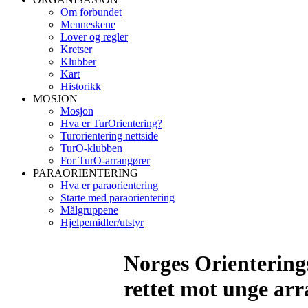
Om forbundet
Menneskene
Lover og regler
Kretser
Klubber
Kart
Historikk
MOSJON
Mosjon
Hva er TurOrientering?
Turorientering nettside
TurO-klubben
For TurO-arrangører
PARAORIENTERING
Hva er paraorientering
Starte med paraorientering
Målgruppene
Hjelpemidler/utstyr
Norges Orienterings
rettet mot unge arr