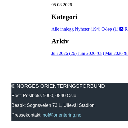
05.08.2026
Kategori
Alle innlegg
Nyheter (194)
O-løp (1)
R
Arkiv
Juli 2026 (26)
Juni 2026 (68)
Mai 2026 (8
© NORGES ORIENTERINGSFORBUND
Post: Postboks 5000, 0840 Oslo
Besøk: Sognsveien 73 L, Ullevål Stadion
Pressekontakt:
nof@orientering.no