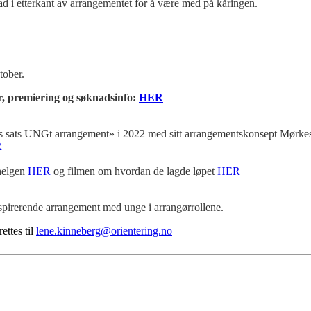
ad i etterkant av arrangementet for å være med på kåringen.
tober.
r, premiering og søknadsinfo:
HER
s sats UNGt arrangement» i 2022 med sitt arrangementskonsept Mørkesp
R
helgen
HER
og filmen om hvordan de lagde løpet
HER
nspirerende arrangement med unge i arrangørrollene.
ttes til
lene.kinneberg@orientering.no