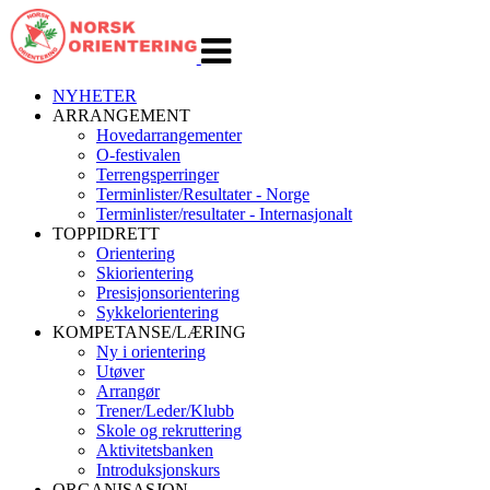
Veksle
navigasjon
NYHETER
ARRANGEMENT
Hovedarrangementer
O-festivalen
Terrengsperringer
Terminlister/Resultater - Norge
Terminlister/resultater - Internasjonalt
TOPPIDRETT
Orientering
Skiorientering
Presisjonsorientering
Sykkelorientering
KOMPETANSE/LÆRING
Ny i orientering
Utøver
Arrangør
Trener/Leder/Klubb
Skole og rekruttering
Aktivitetsbanken
Introduksjonskurs
ORGANISASJON