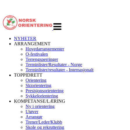
Veksle
navigasjon
NYHETER
ARRANGEMENT
Hovedarrangementer
O-festivalen
Terrengsperringer
Terminlister/Resultater - Norge
Terminlister/resultater - Internasjonalt
TOPPIDRETT
Orientering
Skiorientering
Presisjonsorientering
Sykkelorientering
KOMPETANSE/LÆRING
Ny i orientering
Utøver
Arrangør
Trener/Leder/Klubb
Skole og rekruttering