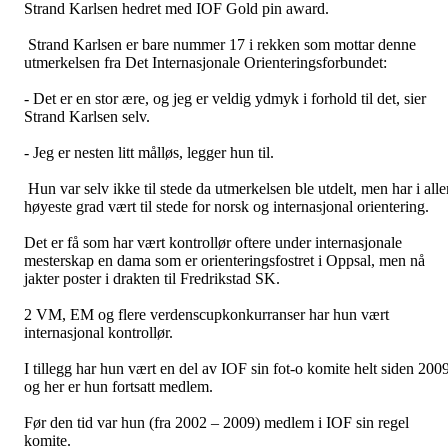
Strand Karlsen hedret med IOF Gold pin award.
Strand Karlsen er bare nummer 17 i rekken som mottar denne
utmerkelsen fra Det Internasjonale Orienteringsforbundet:
- Det er en stor ære, og jeg er veldig ydmyk i forhold til det, sier
Strand Karlsen selv.
- Jeg er nesten litt målløs, legger hun til.
Hun var selv ikke til stede da utmerkelsen ble utdelt, men har i alle
høyeste grad vært til stede for norsk og internasjonal orientering.
Det er få som har vært kontrollør oftere under internasjonale
mesterskap en dama som er orienteringsfostret i Oppsal, men nå
jakter poster i drakten til Fredrikstad SK.
2 VM, EM og flere verdenscupkonkurranser har hun vært
internasjonal kontrollør.
I tillegg har hun vært en del av IOF sin fot-o komite helt siden 2009
og her er hun fortsatt medlem.
Før den tid var hun (fra 2002 – 2009) medlem i IOF sin regel
komite.