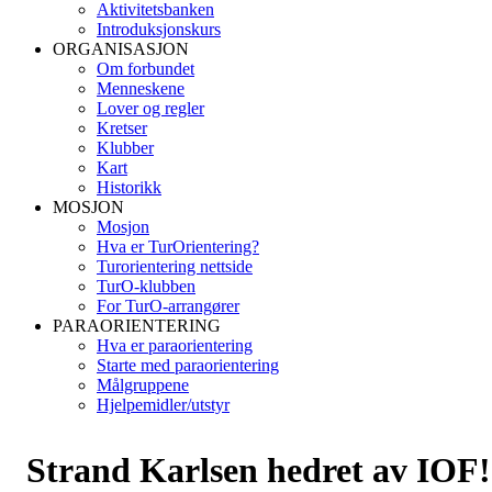
Aktivitetsbanken
Introduksjonskurs
ORGANISASJON
Om forbundet
Menneskene
Lover og regler
Kretser
Klubber
Kart
Historikk
MOSJON
Mosjon
Hva er TurOrientering?
Turorientering nettside
TurO-klubben
For TurO-arrangører
PARAORIENTERING
Hva er paraorientering
Starte med paraorientering
Målgruppene
Hjelpemidler/utstyr
Strand Karlsen hedret av IOF!