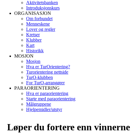
Aktivitetsbanken
Introduksjonskurs
ORGANISASJON
Om forbundet
Menneskene
Lover og regler
Kretser
Klubber
Kart
Historikk
MOSJON
Mosjon
Hva er TurOrientering?
Turorientering nettside
TurO-klubben
For TurO-arrangører
PARAORIENTERING
Hva er paraorientering
Starte med paraorientering
Målgruppene
Hjelpemidler/utstyr
Løper du fortere enn vinnerne