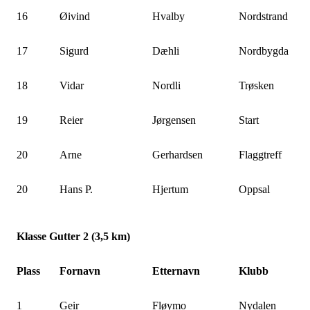
16
Øivind
Hvalby
Nordstrand
17
Sigurd
Dæhli
Nordbygda
18
Vidar
Nordli
Trøsken
19
Reier
Jørgensen
Start
20
Arne
Gerhardsen
Flaggtreff
20
Hans P.
Hjertum
Oppsal
Klasse Gutter 2 (3,5 km)
Plass
Fornavn
Etternavn
Klubb
1
Geir
Fløymo
Nydalen