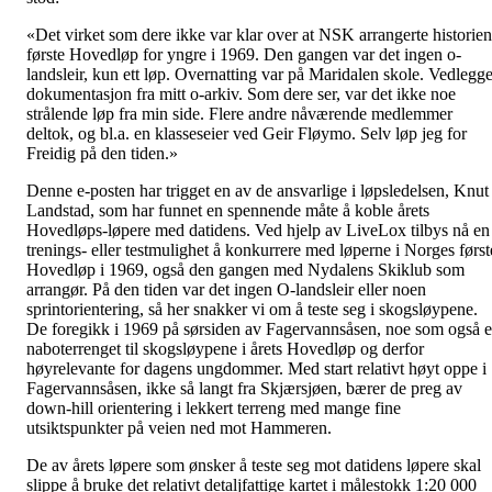
«Det virket som dere ikke var klar over at NSK arrangerte historien
første Hovedløp for yngre i 1969. Den gangen var det ingen o-
landsleir, kun ett løp. Overnatting var på Maridalen skole. Vedlegge
dokumentasjon fra mitt o-arkiv. Som dere ser, var det ikke noe
strålende løp fra min side. Flere andre nåværende medlemmer
deltok, og bl.a. en klasseseier ved Geir Fløymo. Selv løp jeg for
Freidig på den tiden.»
Denne e-posten har trigget en av de ansvarlige i løpsledelsen, Knut
Landstad, som har funnet en spennende måte å koble årets
Hovedløps-løpere med datidens. Ved hjelp av LiveLox tilbys nå en
trenings- eller testmulighet å konkurrere med løperne i Norges først
Hovedløp i 1969, også den gangen med Nydalens Skiklub som
arrangør. På den tiden var det ingen O-landsleir eller noen
sprintorientering, så her snakker vi om å teste seg i skogsløypene.
De foregikk i 1969 på sørsiden av Fagervannsåsen, noe som også e
naboterrenget til skogsløypene i årets Hovedløp og derfor
høyrelevante for dagens ungdommer. Med start relativt høyt oppe i
Fagervannsåsen, ikke så langt fra Skjærsjøen, bærer de preg av
down-hill orientering i lekkert terreng med mange fine
utsiktspunkter på veien ned mot Hammeren.
De av årets løpere som ønsker å teste seg mot datidens løpere skal
slippe å bruke det relativt detaljfattige kartet i målestokk 1:20 000