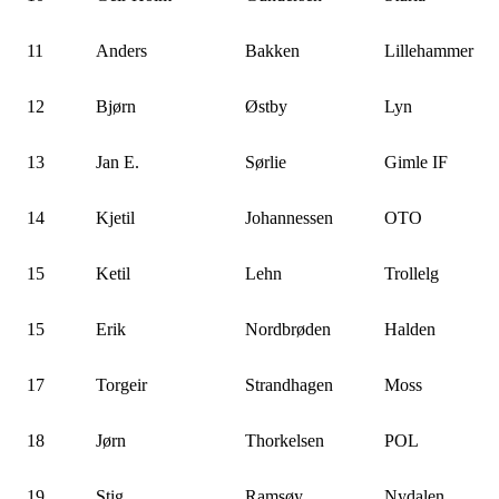
11
Anders
Bakken
Lillehammer
12
Bjørn
Østby
Lyn
13
Jan E.
Sørlie
Gimle IF
14
Kjetil
Johannessen
OTO
15
Ketil
Lehn
Trollelg
15
Erik
Nordbrøden
Halden
17
Torgeir
Strandhagen
Moss
18
Jørn
Thorkelsen
POL
19
Stig
Ramsøy
Nydalen