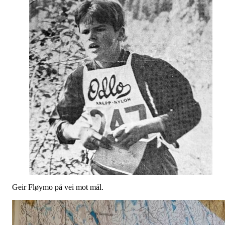
Geir Fløymo på vei mot mål.