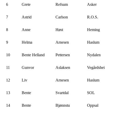
6
Grete
Refsum
Asker
7
Astrid
Carlson
R.O.S.
8
Anne
Høst
Heming
9
Helma
Arnesen
Haslum
10
Bente Helland
Pettersen
Nydalen
11
Gunvor
Aslaksen
Vegårdshei
12
Liv
Arnesen
Haslum
13
Bente
Svartdal
SOL
14
Bente
Bjønnstu
Oppsal