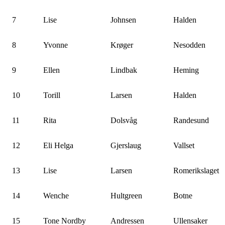
7
Lise
Johnsen
Halden
8
Yvonne
Krøger
Nesodden
9
Ellen
Lindbak
Heming
10
Torill
Larsen
Halden
11
Rita
Dolsvåg
Randesund
12
Eli Helga
Gjerslaug
Vallset
13
Lise
Larsen
Romerikslaget
14
Wenche
Hultgreen
Botne
15
Tone Nordby
Andressen
Ullensaker