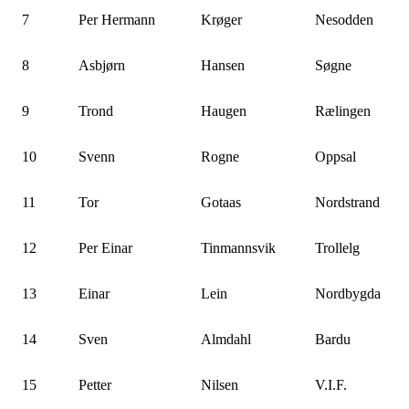
7
Per Hermann
Krøger
Nesodden
8
Asbjørn
Hansen
Søgne
9
Trond
Haugen
Rælingen
10
Svenn
Rogne
Oppsal
11
Tor
Gotaas
Nordstrand
12
Per Einar
Tinmannsvik
Trollelg
13
Einar
Lein
Nordbygda
14
Sven
Almdahl
Bardu
15
Petter
Nilsen
V.I.F.