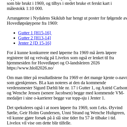
som ble brukt i 1969, og tilbys i stedet bruke et ferskt kart i
målestokk 1:10 000.
Arrangørene i Nydalens Skiklub har hengt ut poster for følgende a
Hovedløpsløypene fra 1969:
Gutter 1 [H15-16]
Gutter 2 [H13-14]
Jenter 2 [D 15-16]
For å kunne konkurrere med løperne fra 1969 må årets løpere
registrere tid og veivalg på Livelox som også er lenket til fra
hjemmesiden for Hovedløpet og O-landsleiren 2026
https://www.hloll2026.no/
Om man titter på resultatlistene fra 1969 er det mange kjente o-nav
som gjenkjennes. Bl.a kan noteres at den da kommende
verdensmester Sigurd Dæhli ble nr. 17 i Gutter 1, og Astrid Carlso
og Wenche Jensen (senere Jacobsen) begge med kommende VM-
medaljer i sine o-karrierer begge var topp-sju i Jenter 1.
Det spekuleres også i at noen løpere fra 1969, som f.eks. Øyvind
Sørlie, Geir Holm Gundersen, Unni Strand og Wenche Hultgreen,
vil kunne gjøre forsøk på å slå sine tider fra 57 år tilbake i tid.
Livelox vil vise om dette blir tilfelle.