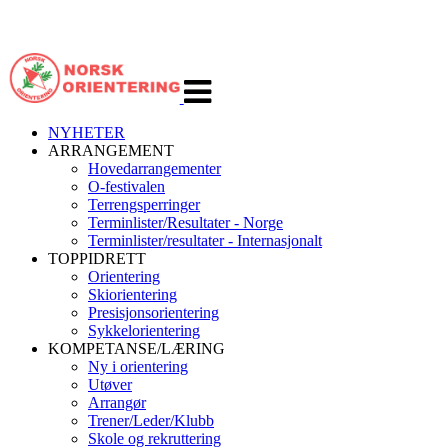
Veksle
navigasjon
NYHETER
ARRANGEMENT
Hovedarrangementer
O-festivalen
Terrengsperringer
Terminlister/Resultater - Norge
Terminlister/resultater - Internasjonalt
TOPPIDRETT
Orientering
Skiorientering
Presisjonsorientering
Sykkelorientering
KOMPETANSE/LÆRING
Ny i orientering
Utøver
Arrangør
Trener/Leder/Klubb
Skole og rekruttering