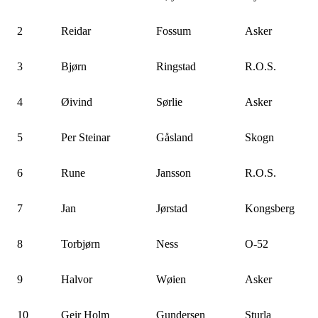
2
Reidar
Fossum
Asker
3
Bjørn
Ringstad
R.O.S.
4
Øivind
Sørlie
Asker
5
Per Steinar
Gåsland
Skogn
6
Rune
Jansson
R.O.S.
7
Jan
Jørstad
Kongsberg
8
Torbjørn
Ness
O-52
9
Halvor
Wøien
Asker
10
Geir Holm
Gundersen
Sturla