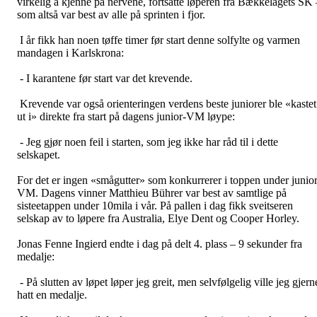
virkelig å kjenne på nervene, fortsatte løperen fra Bækkelagets SK 
som altså var best av alle på sprinten i fjor.
I år fikk han noen tøffe timer før start denne solfylte og varmen
mandagen i Karlskrona:
- I karantene før start var det krevende.
Krevende var også orienteringen verdens beste juniorer ble «kastet
ut i» direkte fra start på dagens junior-VM løype:
- Jeg gjør noen feil i starten, som jeg ikke har råd til i dette
selskapet.
For det er ingen «smågutter» som konkurrerer i toppen under junior
VM. Dagens vinner Matthieu Bührer var best av samtlige på
sisteetappen under 10mila i vår. På pallen i dag fikk sveitseren
selskap av to løpere fra Australia, Elye Dent og Cooper Horley.
Jonas Fenne Ingierd endte i dag på delt 4. plass – 9 sekunder fra
medalje:
- På slutten av løpet løper jeg greit, men selvfølgelig ville jeg gjern
hatt en medalje.