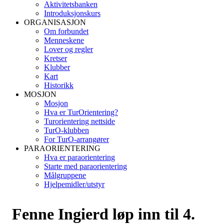
Aktivitetsbanken
Introduksjonskurs
ORGANISASJON
Om forbundet
Menneskene
Lover og regler
Kretser
Klubber
Kart
Historikk
MOSJON
Mosjon
Hva er TurOrientering?
Turorientering nettside
TurO-klubben
For TurO-arrangører
PARAORIENTERING
Hva er paraorientering
Starte med paraorientering
Målgruppene
Hjelpemidler/utstyr
Fenne Ingierd løp inn til 4.