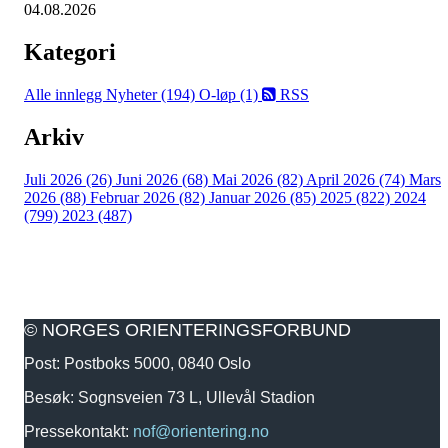
04.08.2026
Kategori
Alle innlegg
Nyheter (194)
O-løp (1)
RSS
Arkiv
Juli 2026 (26)
Juni 2026 (68)
Mai 2026 (82)
April 2026 (74)
Mars
2026 (88)
Februar 2026 (82)
Januar 2026 (85)
2025 (822)
2024
(799)
2023 (487)
© NORGES ORIENTERINGSFORBUND
Post: Postboks 5000, 0840 Oslo
Besøk: Sognsveien 73 L, Ullevål Stadion
Pressekontakt:
nof@orientering.no