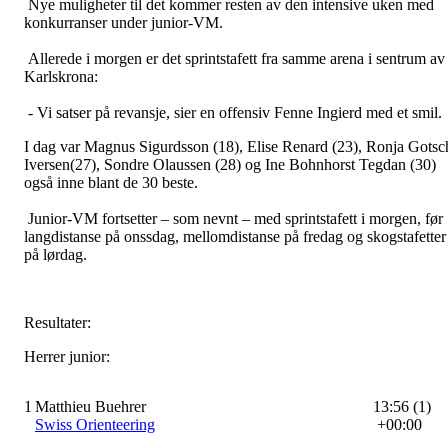
Nye muligheter til det kommer resten av den intensive uken med
konkurranser under junior-VM.
Allerede i morgen er det sprintstafett fra samme arena i sentrum av
Karlskrona:
- Vi satser på revansje, sier en offensiv Fenne Ingierd med et smil.
I dag var Magnus Sigurdsson (18), Elise Renard (23), Ronja Gotsc
Iversen(27), Sondre Olaussen (28) og Ine Bohnhorst Tegdan (30)
også inne blant de 30 beste.
Junior-VM fortsetter – som nevnt – med sprintstafett i morgen, før
langdistanse på onssdag, mellomdistanse på fredag og skogstafetter
på lørdag.
Resultater:
Herrer junior:
1
Matthieu Buehrer
13:56 (1)
Swiss Orienteering
+00:00