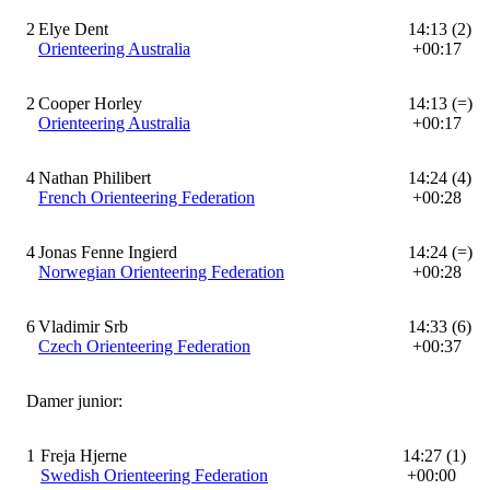
2
Elye Dent
14:13 (2)
Orienteering Australia
+00:17
2
Cooper Horley
14:13 (=)
Orienteering Australia
+00:17
4
Nathan Philibert
14:24 (4)
French Orienteering Federation
+00:28
4
Jonas Fenne Ingierd
14:24 (=)
Norwegian Orienteering Federation
+00:28
6
Vladimir Srb
14:33 (6)
Czech Orienteering Federation
+00:37
Damer junior:
1
Freja Hjerne
14:27 (1)
Swedish Orienteering Federation
+00:00