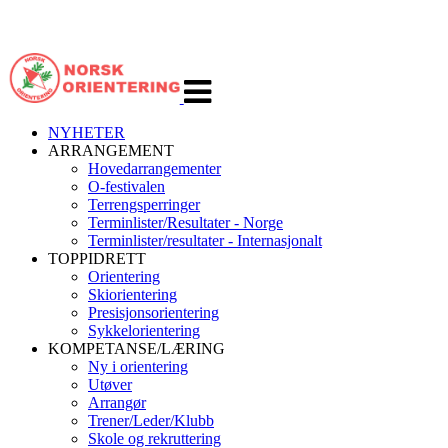
Veksle
navigasjon
NYHETER
ARRANGEMENT
Hovedarrangementer
O-festivalen
Terrengsperringer
Terminlister/Resultater - Norge
Terminlister/resultater - Internasjonalt
TOPPIDRETT
Orientering
Skiorientering
Presisjonsorientering
Sykkelorientering
KOMPETANSE/LÆRING
Ny i orientering
Utøver
Arrangør
Trener/Leder/Klubb
Skole og rekruttering