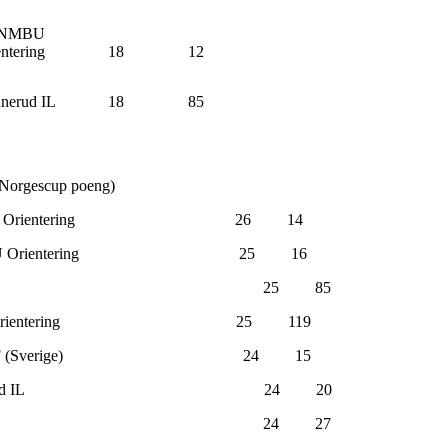
-NMBU
ntering
18
12
nerud IL
18
85
 Norgescup poeng)
s-NMBU Orientering 26 14
Ås-NMBU Orientering 25 16
lstad Wing OK 25 85
mar Orientering 25 119
rlovs IF (Sverige) 24 15
 Konnerud IL 24 20
li Løten OL 24 27