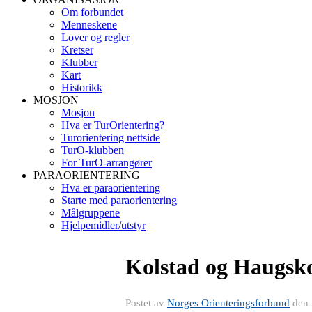
Om forbundet
Menneskene
Lover og regler
Kretser
Klubber
Kart
Historikk
MOSJON
Mosjon
Hva er TurOrientering?
Turorientering nettside
TurO-klubben
For TurO-arrangører
PARAORIENTERING
Hva er paraorientering
Starte med paraorientering
Målgruppene
Hjelpemidler/utstyr
Kolstad og Haugskot
Postet av
Norges Orienteringsforbund
den