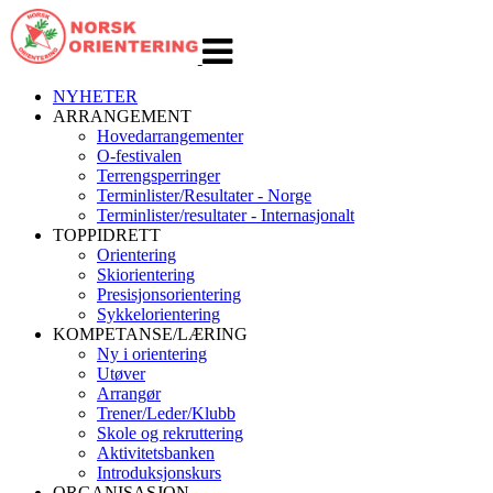
Veksle
navigasjon
NYHETER
ARRANGEMENT
Hovedarrangementer
O-festivalen
Terrengsperringer
Terminlister/Resultater - Norge
Terminlister/resultater - Internasjonalt
TOPPIDRETT
Orientering
Skiorientering
Presisjonsorientering
Sykkelorientering
KOMPETANSE/LÆRING
Ny i orientering
Utøver
Arrangør
Trener/Leder/Klubb
Skole og rekruttering
Aktivitetsbanken
Introduksjonskurs
ORGANISASJON