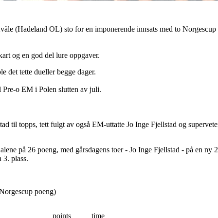
le (Hadeland OL) sto for en imponerende innsats med to Norgescup (l
kart og en god del lure oppgaver.
le det tette dueller begge dager.
l Pre-o EM i Polen slutten av juli.
 til topps, tett fulgt av også EM-uttatte Jo Inge Fjellstad og supervete
ene på 26 poeng, med gårsdagens toer - Jo Inge Fjellstad - på en ny 2.
 3. plass.
 Norgescup poeng)
points
time