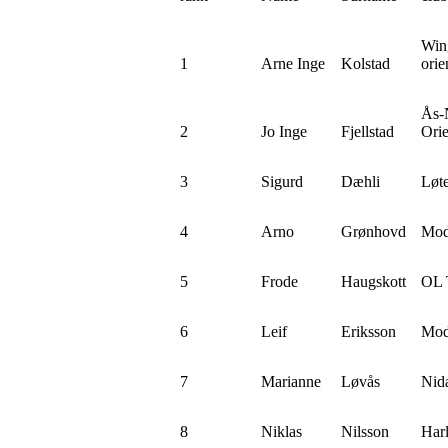
Win
1
Arne Inge
Kolstad
orie
Ås
2
Jo Inge
Fjellstad
Orie
3
Sigurd
Dæhli
Løte
4
Arno
Grønhovd
Mo
5
Frode
Haugskott
OL T
6
Leif
Eriksson
Mo
7
Marianne
Løvås
Nid
8
Niklas
Nilsson
Har