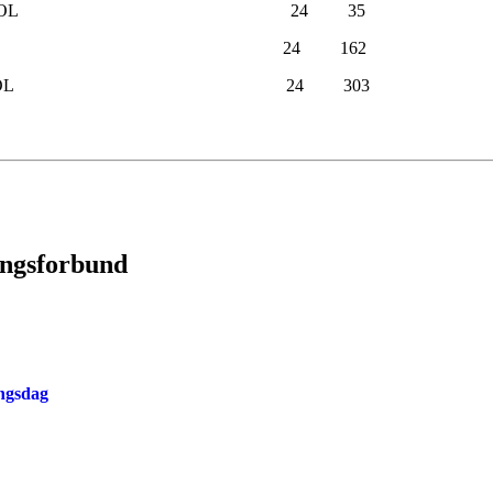
on Modum OL 24 35
heim Odal OL 24 162
r Modum OL 24 303
ingsforbund
ingsdag