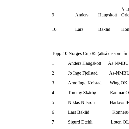
Ås
9
Anders
Haugskott
Orie
10
Lars
Baklid
Kon
Topp-10 Norges Cup #5 (altså de som får
1 Anders Haugskott Å
2 Jo Inge Fjellstad 
3 Arne Inge Ko
4 Tommy Skårbø Rau
5 Niklas Nilsson Ha
6 Lars Baklid
7 Sigurd Dæh