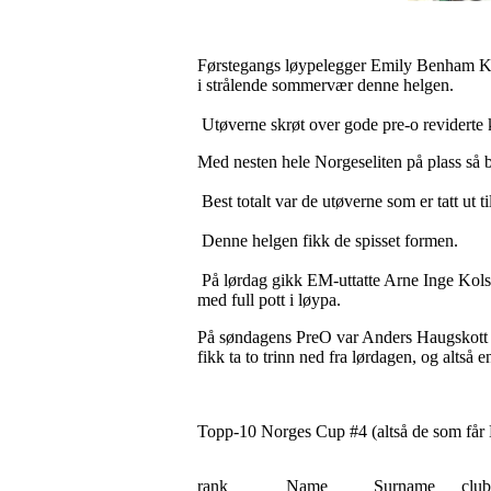
Førstegangs løypelegger Emily Benham Kvå
i strålende sommervær denne helgen.
Utøverne skrøt over gode pre-o reviderte 
Med nesten hele Norgeseliten på plass så b
Best totalt var de utøverne som er tatt ut ti
Denne helgen fikk de spisset formen.
På lørdag gikk EM-uttatte Arne Inge Kolstad
med full pott i løypa.
På søndagens PreO var Anders Haugskott al
fikk ta to trinn ned fra lørdagen, og altså en
Topp-10 Norges Cup #4 (altså de som får
rank
Name
Surname
club