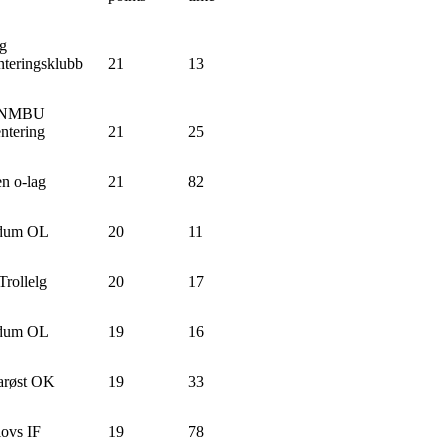
g
nteringsklubb
21
13
-NMBU
ntering
21
25
n o-lag
21
82
dum OL
20
11
rollelg
20
17
dum OL
19
16
arøst OK
19
33
lovs IF
19
78