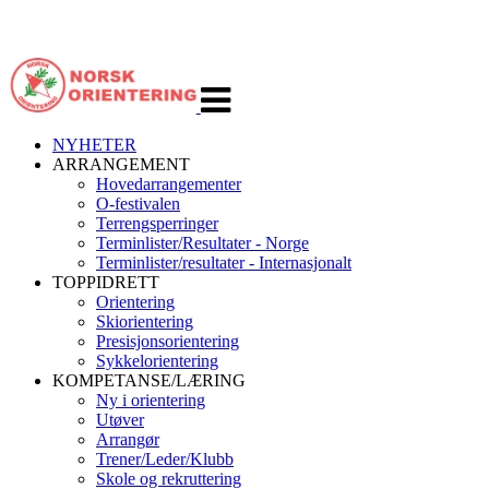
Veksle
navigasjon
NYHETER
ARRANGEMENT
Hovedarrangementer
O-festivalen
Terrengsperringer
Terminlister/Resultater - Norge
Terminlister/resultater - Internasjonalt
TOPPIDRETT
Orientering
Skiorientering
Presisjonsorientering
Sykkelorientering
KOMPETANSE/LÆRING
Ny i orientering
Utøver
Arrangør
Trener/Leder/Klubb
Skole og rekruttering