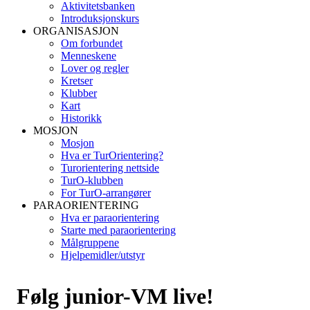
Aktivitetsbanken
Introduksjonskurs
ORGANISASJON
Om forbundet
Menneskene
Lover og regler
Kretser
Klubber
Kart
Historikk
MOSJON
Mosjon
Hva er TurOrientering?
Turorientering nettside
TurO-klubben
For TurO-arrangører
PARAORIENTERING
Hva er paraorientering
Starte med paraorientering
Målgruppene
Hjelpemidler/utstyr
Følg junior-VM live!