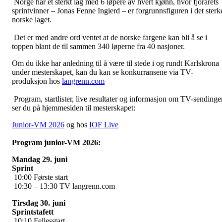
Norge har et sterkt lag med 6 løpere av hvert kjønn, hvor fjorårets
sprintvinner – Jonas Fenne Ingierd – er forgrunnsfiguren i det sterk
norske laget.
Det er med andre ord ventet at de norske fargene kan bli å se i
toppen blant de til sammen 340 løperne fra 40 nasjoner.
Om du ikke har anledning til å være til stede i og rundt Karlskrona
under mesterskapet, kan du kan se konkurransene via TV-
produksjon hos
langrenn.com
Program, startlister, live resultater og informasjon om TV-sendinge
ser du på hjemmesiden til mesterskapet:
Junior-VM 2026
og hos
IOF Live
Program junior-VM 2026:
Mandag 29. juni
Sprint
10:00 Første start
10:30 – 13:30 TV langrenn.com
Tirsdag 30. juni
Sprintstafett
10:10 Fellesstart