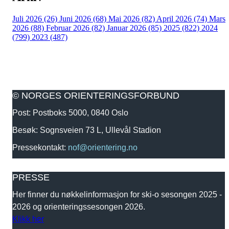
Juli 2026 (26)
Juni 2026 (68)
Mai 2026 (82)
April 2026 (74)
Mars
2026 (88)
Februar 2026 (82)
Januar 2026 (85)
2025 (822)
2024
(799)
2023 (487)
© NORGES ORIENTERINGSFORBUND
Post: Postboks 5000, 0840 Oslo
Besøk: Sognsveien 73 L, Ullevål Stadion
Pressekontakt:
nof@orientering.no
PRESSE
Her finner du nøkkelinformasjon for ski-o sesongen 2025 -
2026 og orienteringssesongen 2026.
Klikk her