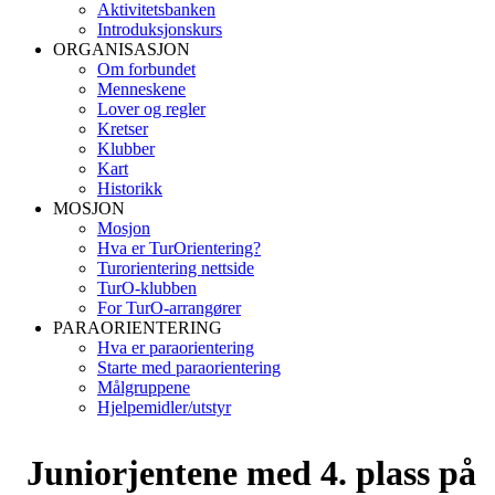
Aktivitetsbanken
Introduksjonskurs
ORGANISASJON
Om forbundet
Menneskene
Lover og regler
Kretser
Klubber
Kart
Historikk
MOSJON
Mosjon
Hva er TurOrientering?
Turorientering nettside
TurO-klubben
For TurO-arrangører
PARAORIENTERING
Hva er paraorientering
Starte med paraorientering
Målgruppene
Hjelpemidler/utstyr
Juniorjentene med 4. plass på