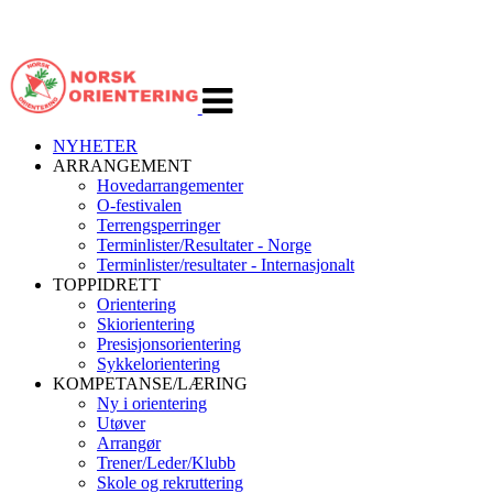
Veksle
navigasjon
NYHETER
ARRANGEMENT
Hovedarrangementer
O-festivalen
Terrengsperringer
Terminlister/Resultater - Norge
Terminlister/resultater - Internasjonalt
TOPPIDRETT
Orientering
Skiorientering
Presisjonsorientering
Sykkelorientering
KOMPETANSE/LÆRING
Ny i orientering
Utøver
Arrangør
Trener/Leder/Klubb
Skole og rekruttering