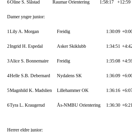
6
Oline S. Slåstad
Raumar Orientering
1:58:17
+12:59
Damer yngre junior:
1
Lily A. Morgan
Freidig
1:30:09
+0:0
2
Ingrid H. Espedal
Asker Skiklubb
1:34:51
+4:4
3
Alice S. Bonnemaire
Freidig
1:35:08
+4:5
4
Helle S.B. Debernard
Nydalens SK
1:36:09
+6:0
5
Magnhild K. Madslien
Lillehammer OK
1:36:16
+6:0
6
Tyra L. Kraugerud
Ås-NMBU Orientering
1:36:30
+6:2
Herrer eldre junior: