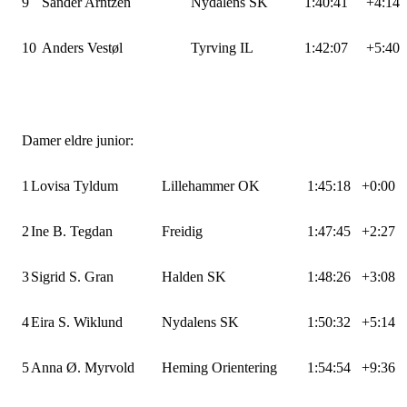
9
Sander Arntzen
Nydalens SK
1:40:41
+4:14
10
Anders Vestøl
Tyrving IL
1:42:07
+5:40
Damer eldre junior:
1
Lovisa Tyldum
Lillehammer OK
1:45:18
+0:00
2
Ine B. Tegdan
Freidig
1:47:45
+2:27
3
Sigrid S. Gran
Halden SK
1:48:26
+3:08
4
Eira S. Wiklund
Nydalens SK
1:50:32
+5:14
5
Anna Ø. Myrvold
Heming Orientering
1:54:54
+9:36