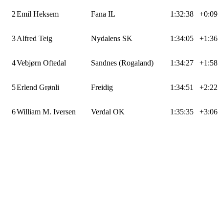
2
Emil Heksem
Fana IL
1:32:38
+0:09
3
Alfred Teig
Nydalens SK
1:34:05
+1:36
4
Vebjørn Oftedal
Sandnes (Rogaland)
1:34:27
+1:58
5
Erlend Grønli
Freidig
1:34:51
+2:22
6
William M. Iversen
Verdal OK
1:35:35
+3:06