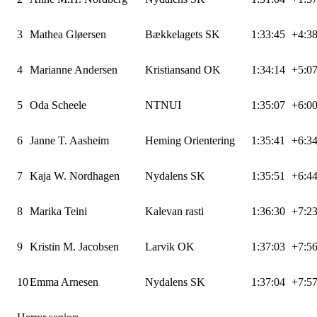
3
Mathea Gløersen
Bækkelagets SK
1:33:45
+4:3
4
Marianne Andersen
Kristiansand OK
1:34:14
+5:0
5
Oda Scheele
NTNUI
1:35:07
+6:0
6
Janne T. Aasheim
Heming Orientering
1:35:41
+6:3
7
Kaja W. Nordhagen
Nydalens SK
1:35:51
+6:4
8
Marika Teini
Kalevan rasti
1:36:30
+7:2
9
Kristin M. Jacobsen
Larvik OK
1:37:03
+7:5
10
Emma Arnesen
Nydalens SK
1:37:04
+7:5