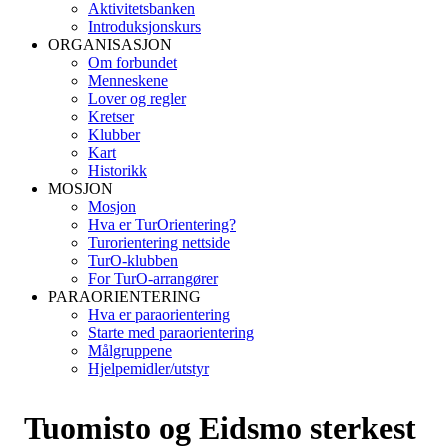
Aktivitetsbanken
Introduksjonskurs
ORGANISASJON
Om forbundet
Menneskene
Lover og regler
Kretser
Klubber
Kart
Historikk
MOSJON
Mosjon
Hva er TurOrientering?
Turorientering nettside
TurO-klubben
For TurO-arrangører
PARAORIENTERING
Hva er paraorientering
Starte med paraorientering
Målgruppene
Hjelpemidler/utstyr
Tuomisto og Eidsmo sterkest