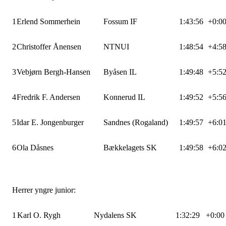
1
Erlend Sommerhein
Fossum IF
1:43:56
+0:0
2
Christoffer Ånensen
NTNUI
1:48:54
+4:5
3
Vebjørn Bergh-Hansen
Byåsen IL
1:49:48
+5:5
4
Fredrik F. Andersen
Konnerud IL
1:49:52
+5:5
5
Idar E. Jongenburger
Sandnes (Rogaland)
1:49:57
+6:0
6
Ola Dåsnes
Bækkelagets SK
1:49:58
+6:0
Herrer yngre junior:
1
Karl O. Rygh
Nydalens SK
1:32:29
+0:00