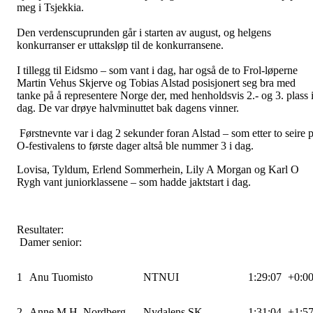
meg i Tsjekkia.
Den verdenscuprunden går i starten av august, og helgens
konkurranser er uttaksløp til de konkurransene.
I tillegg til Eidsmo – som vant i dag, har også de to Frol-løperne
Martin Vehus Skjerve og Tobias Alstad posisjonert seg bra med
tanke på å representere Norge der, med henholdsvis 2.- og 3. plass 
dag. De var drøye halvminuttet bak dagens vinner.
Førstnevnte var i dag 2 sekunder foran Alstad – som etter to seire 
O-festivalens to første dager altså ble nummer 3 i dag.
Lovisa, Tyldum, Erlend Sommerhein, Lily A Morgan og Karl O
Rygh vant juniorklassene – som hadde jaktstart i dag.
Resultater:
Damer senior:
1
Anu Tuomisto
NTNUI
1:29:07
+0:0
2
Anne M.H. Nordberg
Nydalens SK
1:31:04
+1:5