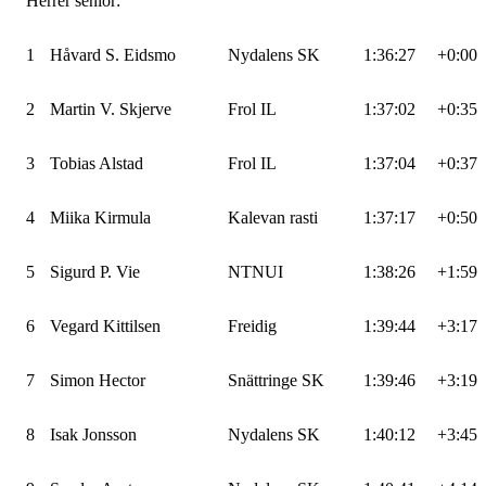
Herrer senior:
1
Håvard S. Eidsmo
Nydalens SK
1:36:27
+0:00
2
Martin V. Skjerve
Frol IL
1:37:02
+0:35
3
Tobias Alstad
Frol IL
1:37:04
+0:37
4
Miika Kirmula
Kalevan rasti
1:37:17
+0:50
5
Sigurd P. Vie
NTNUI
1:38:26
+1:59
6
Vegard Kittilsen
Freidig
1:39:44
+3:17
7
Simon Hector
Snättringe SK
1:39:46
+3:19
8
Isak Jonsson
Nydalens SK
1:40:12
+3:45