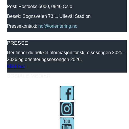
Post: Postboks 5000, 0840 Oslo
Besøk: Sognsveien 73 L, Ullevål Stadion
Pressekontakt:
nof@orientering.no
PRESSE
Her finner du nøkkelinformasjon for ski-o sesongen 2025 -
2026 og orienteringssesongen 2026.
Klikk her
SOSIALE MEDIER