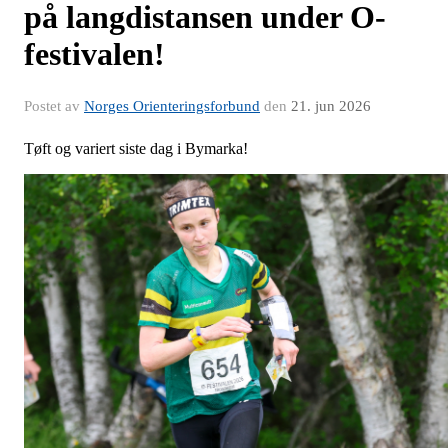
på langdistansen under O-
festivalen!
Postet av
Norges Orienteringsforbund
den
21. jun 2026
Tøft og variert siste dag i Bymarka!