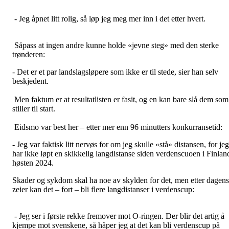
- Jeg åpnet litt rolig, så løp jeg meg mer inn i det etter hvert.
Såpass at ingen andre kunne holde «jevne steg» med den sterke
trønderen:
- Det er et par landslagsløpere som ikke er til stede, sier han selv
beskjedent.
Men faktum er at resultatlisten er fasit, og en kan bare slå dem som
stiller til start.
Eidsmo var best her – etter mer enn 96 minutters konkurransetid:
- Jeg var faktisk litt nervøs for om jeg skulle «stå» distansen, for jeg
har ikke løpt en skikkelig langdistanse siden verdenscuoen i Finlan
høsten 2024.
Skader og sykdom skal ha noe av skylden for det, men etter dagens
zeier kan det – fort – bli flere langdistanser i verdenscup:
- Jeg ser i første rekke fremover mot O-ringen. Der blir det artig å
kjempe mot svenskene, så håper jeg at det kan bli verdenscup på