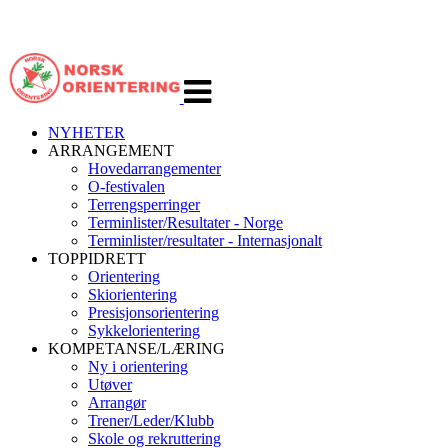
Veksle
navigasjon
NYHETER
ARRANGEMENT
Hovedarrangementer
O-festivalen
Terrengsperringer
Terminlister/Resultater - Norge
Terminlister/resultater - Internasjonalt
TOPPIDRETT
Orientering
Skiorientering
Presisjonsorientering
Sykkelorientering
KOMPETANSE/LÆRING
Ny i orientering
Utøver
Arrangør
Trener/Leder/Klubb
Skole og rekruttering