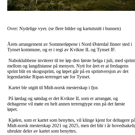
Over: Nydelige vyer. (se flere bilder og kartutsnitt i bunnen)
Årets arrangement av Sommerløpene i Nord Østerdal finner sted i
Tynset kommune, og er i regi av Kvikne IL og Tynset IF.
Naboklubbene inviterer til tre løp den første helga i juli, med sprint
mellom og langdistanse på menyen. Nytt for året er at fredagens
sprint blir en skogssprint, og løpet går på en sprintversjon av det
legendariske Ripan-terrenget sør for Tynset.
Kartet ble utgitt til Midt-norsk mesterskap i fjor.
På lørdag og søndag er det Kvikne IL som er arrangør, og
deltagerne vil møte en helt annen terrengtype enn på det første
løpet.
Kjølen, som er kartet som benyttes, vil klinge kjent for deltagere p
Midt-norsk mesterskap 2021 og 2025, men det blir i år hovedsakeli
ubrukte deler av kartet som benyttes.