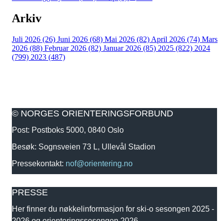
Arkiv
Juli 2026 (26)
Juni 2026 (68)
Mai 2026 (82)
April 2026 (74)
Mars
2026 (88)
Februar 2026 (82)
Januar 2026 (85)
2025 (822)
2024
(799)
2023 (487)
© NORGES ORIENTERINGSFORBUND
Post: Postboks 5000, 0840 Oslo
Besøk: Sognsveien 73 L, Ullevål Stadion
Pressekontakt:
nof@orientering.no
PRESSE
Her finner du nøkkelinformasjon for ski-o sesongen 2025 -
2026 og orienteringssesongen 2026.