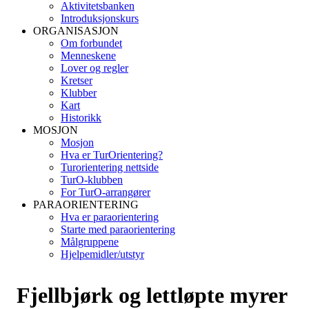
Aktivitetsbanken
Introduksjonskurs
ORGANISASJON
Om forbundet
Menneskene
Lover og regler
Kretser
Klubber
Kart
Historikk
MOSJON
Mosjon
Hva er TurOrientering?
Turorientering nettside
TurO-klubben
For TurO-arrangører
PARAORIENTERING
Hva er paraorientering
Starte med paraorientering
Målgruppene
Hjelpemidler/utstyr
Fjellbjørk og lettløpte myrer