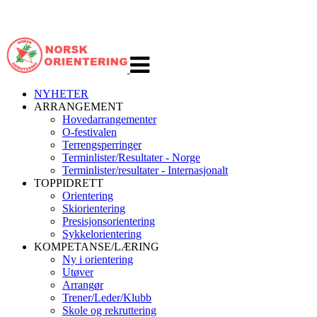
Veksle
navigasjon
NYHETER
ARRANGEMENT
Hovedarrangementer
O-festivalen
Terrengsperringer
Terminlister/Resultater - Norge
Terminlister/resultater - Internasjonalt
TOPPIDRETT
Orientering
Skiorientering
Presisjonsorientering
Sykkelorientering
KOMPETANSE/LÆRING
Ny i orientering
Utøver
Arrangør
Trener/Leder/Klubb
Skole og rekruttering