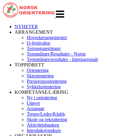
Veksle
navigasjon
NYHETER
ARRANGEMENT
Hovedarrangementer
O-festivalen
Terrengsperringer
Terminlister/Resultater - Norge
Terminlister/resultater - Internasjonalt
TOPPIDRETT
Orientering
Skiorientering
Presisjonsorientering
Sykkelorientering
KOMPETANSE/LÆRING
Ny i orientering
Utøver
Arrangør
Trener/Leder/Klubb
Skole og rekruttering
Aktivitetsbanken
Introduksjonskurs
ORGANISASJON