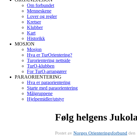
Om forbundet
Menneskene
Lover og regler
Kretser
Klubber
Kart
Historikk
MOSJON
Mosjon
Hva er TurOrientering?
Turorientering nettside
TurO-klubben
For TurO-arrangører
PARAORIENTERING
Hva er paraorientering
Starte med paraorientering
Målgruppene
Hjelpemidler/utstyr
Følg helgens Jukola
Postet av
Norges Orienteringsforbund
den