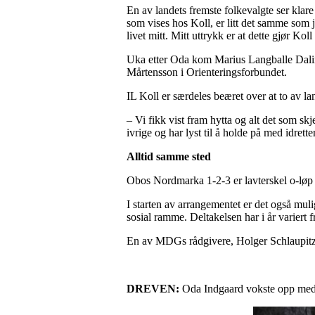
En av landets fremste folkevalgte ser klare 
som vises hos Koll, er litt det samme som je
livet mitt. Mitt uttrykk er at dette gjør Koll
Uka etter Oda kom Marius Langballe Dalin (
Mårtensson i Orienteringsforbundet.
IL Koll er særdeles beæret over at to av lan
– Vi fikk vist fram hytta og alt det som skje
ivrige og har lyst til å holde på med idrett
Alltid samme sted
Obos Nordmarka 1-2-3 er lavterskel o-løp s
I starten av arrangementet er det også mulig
sosial ramme. Deltakelsen har i år variert fr
En av MDGs rådgivere, Holger Schlaupitz, 
DREVEN:
Oda Indgaard vokste opp med o