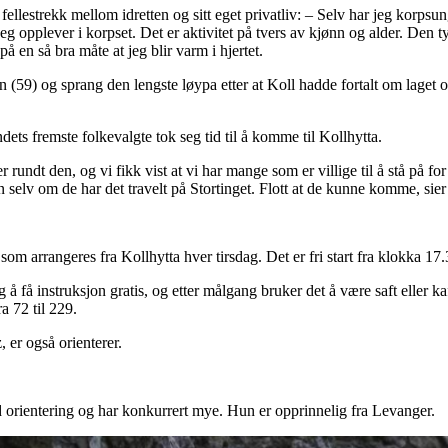
fellestrekk mellom idretten og sitt eget privatliv: – Selv har jeg korpsung
g opplever i korpset. Det er aktivitet på tvers av kjønn og alder. Den ty
 på en så bra måte at jeg blir varm i hjertet.
59) og sprang den lengste løypa etter at Koll hadde fortalt om laget og 
dets fremste folkevalgte tok seg tid til å komme til Kollhytta.
r rundt den, og vi fikk vist at vi har mange som er villige til å stå på for
en selv om de har det travelt på Stortinget. Flott at de kunne komme, sier 
om arrangeres fra Kollhytta hver tirsdag. Det er fri start fra klokka 17
 å få instruksjon gratis, og etter målgang bruker det å være saft eller k
a 72 til 229.
er også orienterer.
rientering og har konkurrert mye. Hun er opprinnelig fra Levanger.