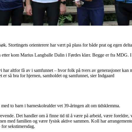
besøk. Stortingets orienterere har vært på plass for både prat og egen d
 etter kom Marius Langballe Dalin i Førdes klær. Begge er fra MDG. I d
 har altfor få av i samfunnet – hvor folk på tvers av generasjoner kan m
et er så bra for hjernen, samholdet og samfunnet, sier Indgaard
med to barn i barneskolealder vet 39-åringen alt om tidsklemma.
vende. Det handler om å finne tid til å være på arbeid, være foreldre,
mmen med familien og være fysisk aktive sammen. Koll har arrangemente
 for sekstimersdag.