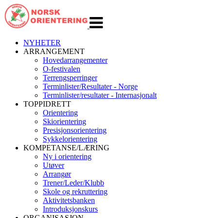
Veksle
navigasjon
NYHETER
ARRANGEMENT
Hovedarrangementer
O-festivalen
Terrengsperringer
Terminlister/Resultater - Norge
Terminlister/resultater - Internasjonalt
TOPPIDRETT
Orientering
Skiorientering
Presisjonsorientering
Sykkelorientering
KOMPETANSE/LÆRING
Ny i orientering
Utøver
Arrangør
Trener/Leder/Klubb
Skole og rekruttering
Aktivitetsbanken
Introduksjonskurs
ORGANISASJON