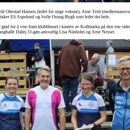
rid Ottestad Hansen (leder for unge voksne), Arne Tesli (medlemsansvar
pisker Eli Aspelund og Sofie Oraug-Rygh som ledet det hele.
 glad for å vise fram klubbhuset i kanten av Kollmarka på den ene side
Langballe Dalin, O-gøy-ansvarlig Lisa Näsholm og Arne Nesset.