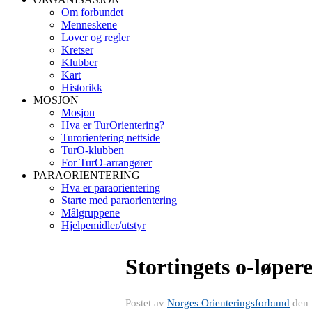
Om forbundet
Menneskene
Lover og regler
Kretser
Klubber
Kart
Historikk
MOSJON
Mosjon
Hva er TurOrientering?
Turorientering nettside
TurO-klubben
For TurO-arrangører
PARAORIENTERING
Hva er paraorientering
Starte med paraorientering
Målgruppene
Hjelpemidler/utstyr
Stortingets o-løper
Postet av
Norges Orienteringsforbund
den