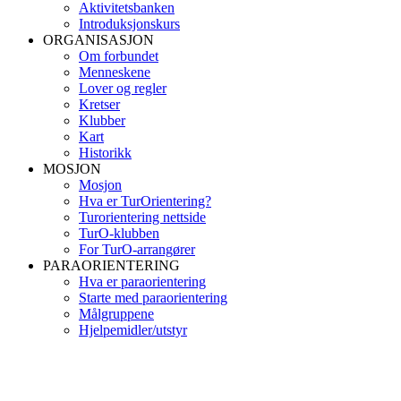
Aktivitetsbanken
Introduksjonskurs
ORGANISASJON
Om forbundet
Menneskene
Lover og regler
Kretser
Klubber
Kart
Historikk
MOSJON
Mosjon
Hva er TurOrientering?
Turorientering nettside
TurO-klubben
For TurO-arrangører
PARAORIENTERING
Hva er paraorientering
Starte med paraorientering
Målgruppene
Hjelpemidler/utstyr