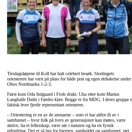
Tirsdagsløpene til Koll har hatt celebert besøk. Stortingets
orienterere har vært på plass for både prat og egen deltakelse under
Obos Nordmarka 1-2-3.
Først kom Oda Indgaard i Frols drakt. Uka etter kom Marius
Langballe Dalin i Førdes klær. Begge er fra MDG. I deres gruppe e
faktisk hver fjerde representant orienterer.
– Orientering er en av de arenaene – som vi har altfor få av i
samfunnet – hvor folk på tvers av generasjoner kan møtes, være
aktive, ha et fellesskap, være ute i naturen og ha en fysisk
utfordring. Det er så bra for hjernen, samholdet og samfunnet, sier