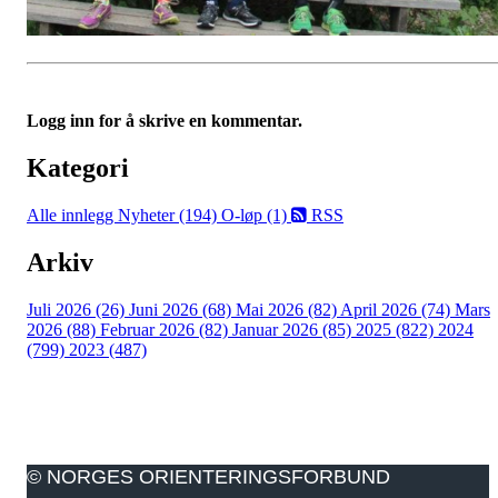
Logg inn for å skrive en kommentar.
Kategori
Alle innlegg
Nyheter (194)
O-løp (1)
RSS
Arkiv
Juli 2026 (26)
Juni 2026 (68)
Mai 2026 (82)
April 2026 (74)
Mars
2026 (88)
Februar 2026 (82)
Januar 2026 (85)
2025 (822)
2024
(799)
2023 (487)
© NORGES ORIENTERINGSFORBUND