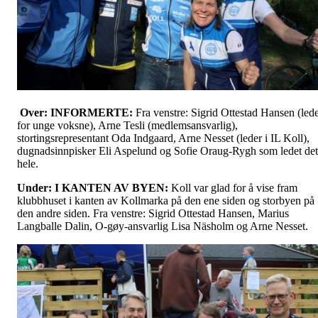
Over: INFORMERTE:
Fra venstre: Sigrid Ottestad Hansen (led
for unge voksne), Arne Tesli (medlemsansvarlig),
stortingsrepresentant Oda Indgaard, Arne Nesset (leder i IL Koll),
dugnadsinnpisker Eli Aspelund og Sofie Oraug-Rygh som ledet det
hele.
Under: I KANTEN AV BYEN:
Koll var glad for å vise fram
klubbhuset i kanten av Kollmarka på den ene siden og storbyen på
den andre siden. Fra venstre: Sigrid Ottestad Hansen, Marius
Langballe Dalin, O-gøy-ansvarlig Lisa Näsholm og Arne Nesset.