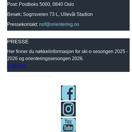
Post: Postboks 5000, 0840 Oslo
Besøk: Sognsveien 73 L, Ullevål Stadion
Pressekontakt:
nof@orientering.no
PRESSE
Her finner du nøkkelinformasjon for ski-o sesongen 2025 -
2026 og orienteringssesongen 2026.
Klikk her
SOSIALE MEDIER