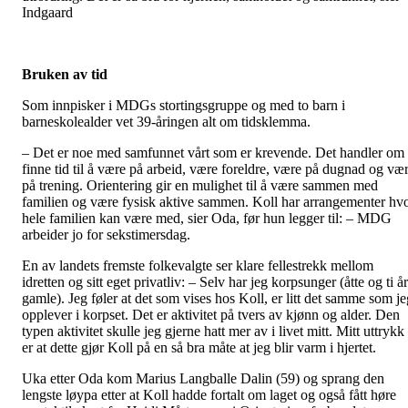
Indgaard
Bruken av tid
Som innpisker i MDGs stortingsgruppe og med to barn i
barneskolealder vet 39-åringen alt om tidsklemma.
– Det er noe med samfunnet vårt som er krevende. Det handler om
finne tid til å være på arbeid, være foreldre, være på dugnad og væ
på trening. Orientering gir en mulighet til å være sammen med
familien og være fysisk aktive sammen. Koll har arrangementer hv
hele familien kan være med, sier Oda, før hun legger til: – MDG
arbeider jo for sekstimersdag.
En av landets fremste folkevalgte ser klare fellestrekk mellom
idretten og sitt eget privatliv: – Selv har jeg korpsunger (åtte og ti år
gamle). Jeg føler at det som vises hos Koll, er litt det samme som je
opplever i korpset. Det er aktivitet på tvers av kjønn og alder. Den
typen aktivitet skulle jeg gjerne hatt mer av i livet mitt. Mitt uttrykk
er at dette gjør Koll på en så bra måte at jeg blir varm i hjertet.
Uka etter Oda kom Marius Langballe Dalin (59) og sprang den
lengste løypa etter at Koll hadde fortalt om laget og også fått høre