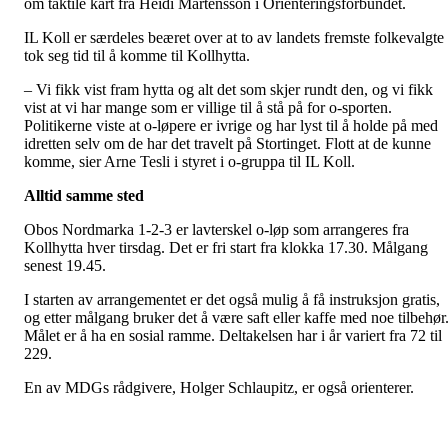
om taktile kart fra Heidi Mårtensson i Orienteringsforbundet.
IL Koll er særdeles beæret over at to av landets fremste folkevalgte
tok seg tid til å komme til Kollhytta.
– Vi fikk vist fram hytta og alt det som skjer rundt den, og vi fikk
vist at vi har mange som er villige til å stå på for o-sporten.
Politikerne viste at o-løpere er ivrige og har lyst til å holde på med
idretten selv om de har det travelt på Stortinget. Flott at de kunne
komme, sier Arne Tesli i styret i o-gruppa til IL Koll.
Alltid samme sted
Obos Nordmarka 1-2-3 er lavterskel o-løp som arrangeres fra
Kollhytta hver tirsdag. Det er fri start fra klokka 17.30. Målgang
senest 19.45.
I starten av arrangementet er det også mulig å få instruksjon gratis,
og etter målgang bruker det å være saft eller kaffe med noe tilbehør
Målet er å ha en sosial ramme. Deltakelsen har i år variert fra 72 til
229.
En av MDGs rådgivere, Holger Schlaupitz, er også orienterer.