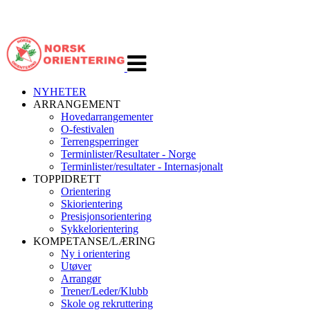
Veksle
navigasjon
NYHETER
ARRANGEMENT
Hovedarrangementer
O-festivalen
Terrengsperringer
Terminlister/Resultater - Norge
Terminlister/resultater - Internasjonalt
TOPPIDRETT
Orientering
Skiorientering
Presisjonsorientering
Sykkelorientering
KOMPETANSE/LÆRING
Ny i orientering
Utøver
Arrangør
Trener/Leder/Klubb
Skole og rekruttering