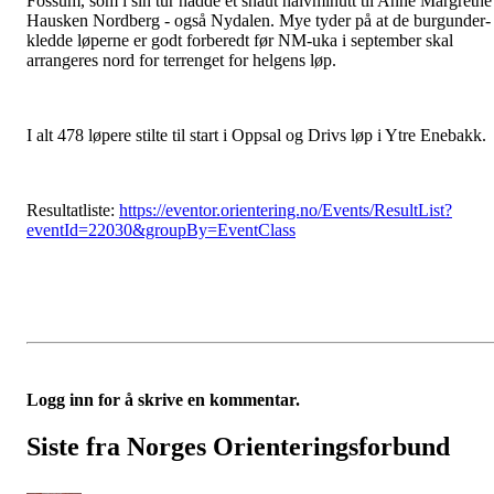
Fossum, som i sin tur hadde et snaut halvminutt til Anne Margrethe
Hausken Nordberg - også Nydalen. Mye tyder på at de burgunder-
kledde løperne er godt forberedt før NM-uka i september skal
arrangeres nord for terrenget for helgens løp.
I alt 478 løpere stilte til start i Oppsal og Drivs løp i Ytre Enebakk.
Resultatliste:
https://eventor.orientering.no/Events/ResultList?
eventId=22030&groupBy=EventClass
Logg inn for å skrive en kommentar.
Siste fra Norges Orienteringsforbund