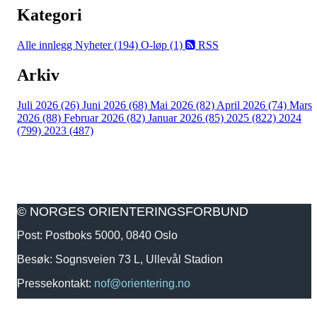
Kategori
Alle innlegg
Nyheter (194)
O-løp (1)
RSS
Arkiv
Juli 2026 (26)
Juni 2026 (68)
Mai 2026 (82)
April 2026 (74)
Mars
2026 (88)
Februar 2026 (82)
Januar 2026 (85)
2025 (822)
2024
(799)
2023 (487)
© NORGES ORIENTERINGSFORBUND
Post: Postboks 5000, 0840 Oslo
Besøk: Sognsveien 73 L, Ullevål Stadion
Pressekontakt:
nof@orientering.no