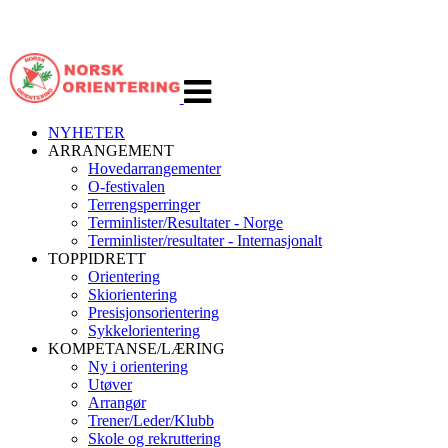
Veksle
navigasjon
NYHETER
ARRANGEMENT
Hovedarrangementer
O-festivalen
Terrengsperringer
Terminlister/Resultater - Norge
Terminlister/resultater - Internasjonalt
TOPPIDRETT
Orientering
Skiorientering
Presisjonsorientering
Sykkelorientering
KOMPETANSE/LÆRING
Ny i orientering
Utøver
Arrangør
Trener/Leder/Klubb
Skole og rekruttering