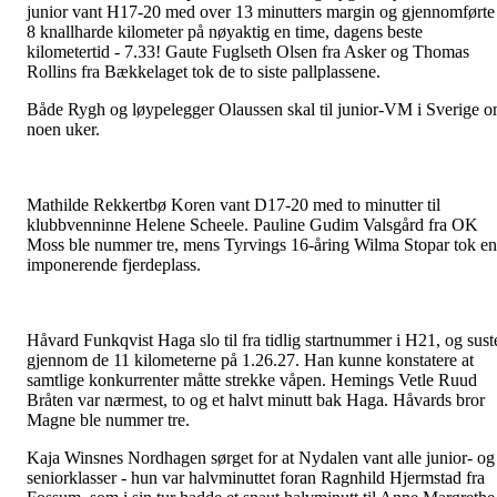
junior vant H17-20 med over 13 minutters margin og gjennomførte
8 knallharde kilometer på nøyaktig en time, dagens beste
kilometertid - 7.33! Gaute Fuglseth Olsen fra Asker og Thomas
Rollins fra Bækkelaget tok de to siste pallplassene.
Både Rygh og løypelegger Olaussen skal til junior-VM i Sverige 
noen uker.
Mathilde Rekkertbø Koren vant D17-20 med to minutter til
klubbvenninne Helene Scheele. Pauline Gudim Valsgård fra OK
Moss ble nummer tre, mens Tyrvings 16-åring Wilma Stopar tok en
imponerende fjerdeplass.
Håvard Funkqvist Haga slo til fra tidlig startnummer i H21, og sust
gjennom de 11 kilometerne på 1.26.27. Han kunne konstatere at
samtlige konkurrenter måtte strekke våpen. Hemings Vetle Ruud
Bråten var nærmest, to og et halvt minutt bak Haga. Håvards bror
Magne ble nummer tre.
Kaja Winsnes Nordhagen sørget for at Nydalen vant alle junior- og
seniorklasser - hun var halvminuttet foran Ragnhild Hjermstad fra