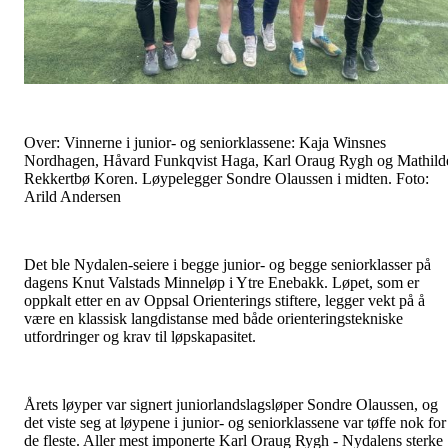
Over: Vinnerne i junior- og seniorklassene: Kaja Winsnes
Nordhagen, Håvard Funkqvist Haga, Karl Oraug Rygh og Mathild
Rekkertbø Koren. Løypelegger Sondre Olaussen i midten. Foto:
Arild Andersen
Det ble Nydalen-seiere i begge junior- og begge seniorklasser på
dagens Knut Valstads Minneløp i Ytre Enebakk. Løpet, som er
oppkalt etter en av Oppsal Orienterings stiftere, legger vekt på å
være en klassisk langdistanse med både orienteringstekniske
utfordringer og krav til løpskapasitet.
Årets løyper var signert juniorlandslagsløper Sondre Olaussen, og
det viste seg at løypene i junior- og seniorklassene var tøffe nok for
de fleste. Aller mest imponerte Karl Oraug Rygh - Nydalens sterke