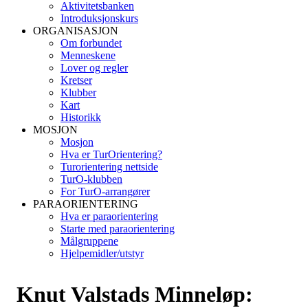
Aktivitetsbanken
Introduksjonskurs
ORGANISASJON
Om forbundet
Menneskene
Lover og regler
Kretser
Klubber
Kart
Historikk
MOSJON
Mosjon
Hva er TurOrientering?
Turorientering nettside
TurO-klubben
For TurO-arrangører
PARAORIENTERING
Hva er paraorientering
Starte med paraorientering
Målgruppene
Hjelpemidler/utstyr
Knut Valstads Minneløp: