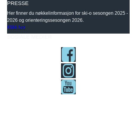
PRESSE
Her finner du nøkkelinformasjon for ski-o sesongen 2025 -
2026 og orienteringssesongen 2026.
Klikk her
SOSIALE MEDIER