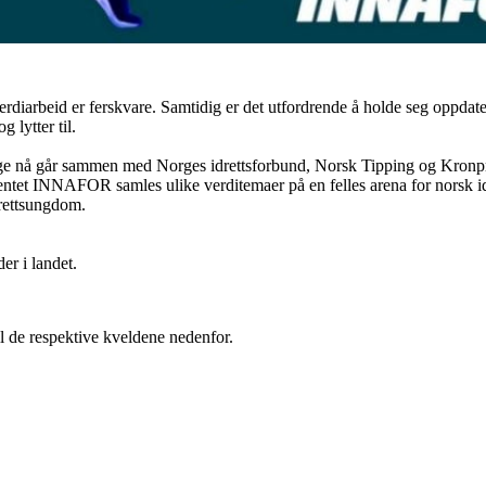
verdiarbeid er ferskvare. Samtidig er det utfordrende å holde seg oppdat
 lytter til.
ge nå går sammen med Norges idrettsforbund, Norsk Tipping og Kronpr
ntet INNAFOR samles ulike verditemaer på en felles arena for norsk idr
rettsungdom.
er i landet.
 de respektive kveldene nedenfor.