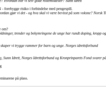
e? Hvordan blir vi selv gode rollemodeller? Sunn idrett
orebygge risiko i forbindelse med pengespill.
vordan gjør vi det - og hva skal vi være bevisst på som voksne? Norsk 
e om?
oldninger, trender og bekymringene de unge har rundt doping, kropp o
n skaper vi trygge rammer for barn og unge. Norges idrettsforbund
, Sunn Idrett, Norges Idrettsforbund og Kronprinparets Fond svarer på
ng
eminarene på plass.