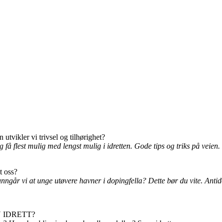
ikler vi trivsel og tilhørighet?
 og få flest mulig med lengst mulig i idretten. Gode tips og triks på v
t oss?
unngår vi at unge utøvere havner i dopingfella? Dette bør du vite. Ant
UNN IDRETT?