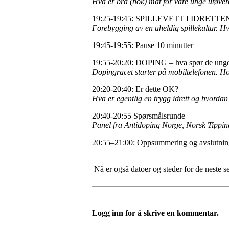
Hva er bra (nok) mat for våre unge utøver
19:25-19:45: SPILLEVETT I IDRETTEN - f
Forebygging av en uheldig spillekultur. H
19:45-19:55: Pause 10 minutter
19:55-20:20: DOPING – hva spør de ung
Dopingracet starter på mobiltelefonen. H
20:20-20:40: Er dette OK?
Hva er egentlig en trygg idrett og hvorda
20:40-20:55 Spørsmålsrunde
Panel fra Antidoping Norge, Norsk Tipping
20:55–21:00: Oppsummering og avslutni
Nå er også datoer og steder for de neste s
Logg inn for å skrive en kommentar.