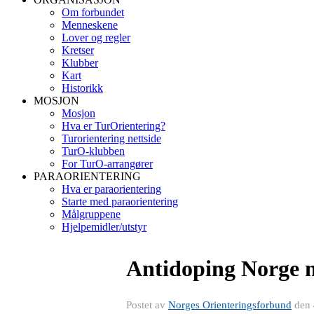
Om forbundet
Menneskene
Lover og regler
Kretser
Klubber
Kart
Historikk
MOSJON
Mosjon
Hva er TurOrientering?
Turorientering nettside
TurO-klubben
For TurO-arrangører
PARAORIENTERING
Hva er paraorientering
Starte med paraorientering
Målgruppene
Hjelpemidler/utstyr
Antidoping Norge 
Postet av
Norges Orienteringsforbund
den