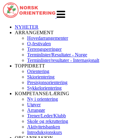
Veksle
navigasjon
NYHETER
ARRANGEMENT
Hovedarrangementer
O-festivalen
Terrengsperringer
Terminlister/Resultater - Norge
Terminlister/resultater - Internasjonalt
TOPPIDRETT
Orientering
Skiorientering
Presisjonsorientering
Sykkelorientering
KOMPETANSE/LÆRING
Ny i orientering
Utøver
Arrangør
Trener/Leder/Klubb
Skole og rekruttering
Aktivitetsbanken
Introduksjonskurs
ORGANISASJON