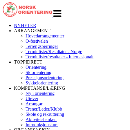
Veksle
navigasjon
NYHETER
ARRANGEMENT
Hovedarrangementer
O-festivalen
Terrengsperringer
Terminlister/Resultater - Norge
Terminlister/resultater - Internasjonalt
TOPPIDRETT
Orientering
Skiorientering
Presisjonsorientering
Sykkelorientering
KOMPETANSE/LÆRING
Ny i orientering
Utøver
Arrangør
Trener/Leder/Klubb
Skole og rekruttering
Aktivitetsbanken
Introduksjonskurs
ORGANISASJON