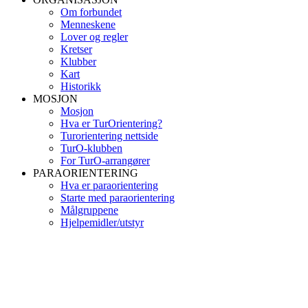
Om forbundet
Menneskene
Lover og regler
Kretser
Klubber
Kart
Historikk
MOSJON
Mosjon
Hva er TurOrientering?
Turorientering nettside
TurO-klubben
For TurO-arrangører
PARAORIENTERING
Hva er paraorientering
Starte med paraorientering
Målgruppene
Hjelpemidler/utstyr