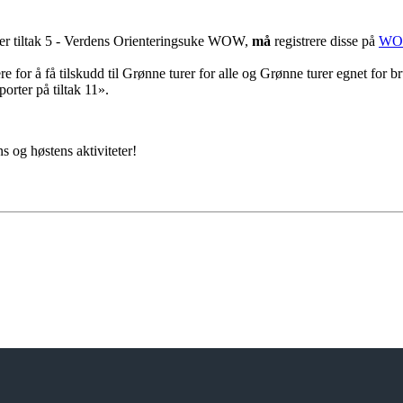
der tiltak 5 - Verdens Orienteringsuke WOW,
må
registrere disse på
WOW
e for å få tilskudd til Grønne turer for alle og Grønne turer egnet for br
orter på tiltak 11».
 og høstens aktiviteter!