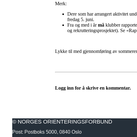
Merk:
Dere som har arrangert aktivitet un
fredag 5. juni.
Fra og med i år
må
klubber rapporter
og rekrutteringsprosjektet). Se «Rapp
Lykke til med gjennomføring av sommerens
Logg inn for å skrive en kommentar.
© NORGES ORIENTERINGSFORBUND
Post: Postboks 5000, 0840 Oslo