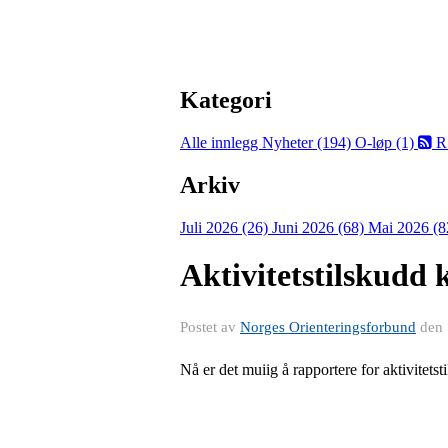
Kategori
Alle innlegg
Nyheter (194)
O-løp (1)
R
Arkiv
Juli 2026 (26)
Juni 2026 (68)
Mai 2026 (8
Aktivitetstilskudd
Postet av
Norges Orienteringsforbund
den
Nå er det muiig å rapportere for aktivitets