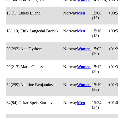
13
(71) Lukas Liland
Norway
Men
15:08
+00:
(13)
18
(110) Eirik Langedal Breivik
Norway
Men
15:10
+00:
(18)
20
(292) Ane Dyrkorn
Norway
Women
15:02
+01:
(20)
29
(213) Marie Olaussen
Norway
Women
15:12
+01:
(29)
32
(299) Andrine Benjaminsen
Norway
Women
15:19
+01:
(32)
34
(84) Oskar Spets Storhov
Norway
Men
15:24
+01:
(34)