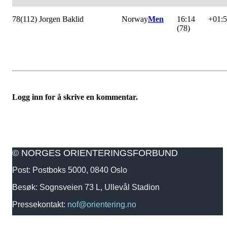
78
(112) Jorgen Baklid
Norway
Men
16:14
+01:
(78)
Logg inn for å skrive en kommentar.
© NORGES ORIENTERINGSFORBUND
Post: Postboks 5000, 0840 Oslo
Besøk: Sognsveien 73 L, Ullevål Stadion
Pressekontakt:
nof@orientering.no