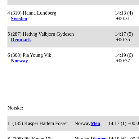
4
(310) Hanna Lundberg
14:13 (4)
Sweden
+00:31
5
(287) Hedvig Valbjorn Gydesen
14:17 (5)
Denmark
+00:35
6
(308) Pia Young Vik
14:19 (6)
Norway
+00:37
Norske:
1
(135) Kasper Harlem Fosser
Norway
Men
14:17 (1)
+00:
6
(308) Pia Young Vik
Norway
Women
14:19 (6)
+00: