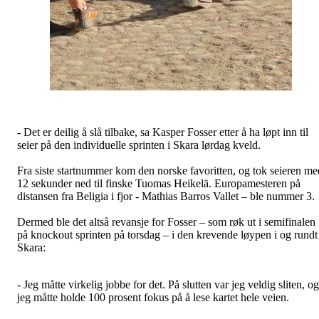
- Det er deilig å slå tilbake, sa Kasper Fosser etter å ha løpt inn til
seier på den individuelle sprinten i Skara lørdag kveld.
Fra siste startnummer kom den norske favoritten, og tok seieren me
12 sekunder ned til finske Tuomas Heikelä. Europamesteren på
distansen fra Beligia i fjor - Mathias Barros Vallet – ble nummer 3.
Dermed ble det altså revansje for Fosser – som røk ut i semifinalen
på knockout sprinten på torsdag – i den krevende løypen i og rundt
Skara:
- Jeg måtte virkelig jobbe for det. På slutten var jeg veldig sliten, og
jeg måtte holde 100 prosent fokus på å lese kartet hele veien.