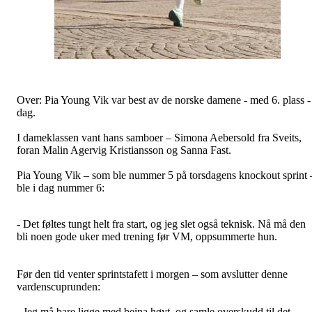
Over: Pia Young Vik var best av de norske damene - med 6. plass - 
dag.
I dameklassen vant hans samboer – Simona Aebersold fra Sveits,
foran Malin Agervig Kristiansson og Sanna Fast.
Pia Young Vik – som ble nummer 5 på torsdagens knockout sprint 
ble i dag nummer 6:
- Det føltes tungt helt fra start, og jeg slet også teknisk. Nå må den
bli noen gode uker med trening før VM, oppsummerte hun.
Før den tid venter sprintstafett i morgen – som avslutter denne
vardenscuprunden:
- Jeg må bare ligge med beina høyt, og samle overskudd til det,