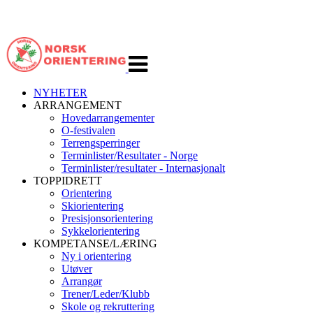
Veksle
navigasjon
NYHETER
ARRANGEMENT
Hovedarrangementer
O-festivalen
Terrengsperringer
Terminlister/Resultater - Norge
Terminlister/resultater - Internasjonalt
TOPPIDRETT
Orientering
Skiorientering
Presisjonsorientering
Sykkelorientering
KOMPETANSE/LÆRING
Ny i orientering
Utøver
Arrangør
Trener/Leder/Klubb
Skole og rekruttering