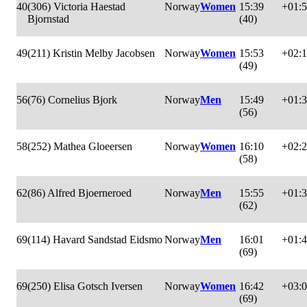
40
(306) Victoria Haestad
Norway
Women
15:39
+01:
Bjornstad
(40)
49
(211) Kristin Melby Jacobsen
Norway
Women
15:53
+02:1
(49)
56
(76) Cornelius Bjork
Norway
Men
15:49
+01:
(56)
58
(252) Mathea Gloeersen
Norway
Women
16:10
+02:
(58)
62
(86) Alfred Bjoerneroed
Norway
Men
15:55
+01:
(62)
69
(114) Havard Sandstad Eidsmo
Norway
Men
16:01
+01:
(69)
69
(250) Elisa Gotsch Iversen
Norway
Women
16:42
+03:
(69)