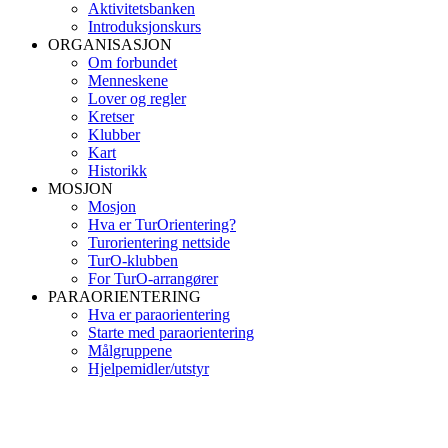
Aktivitetsbanken
Introduksjonskurs
ORGANISASJON
Om forbundet
Menneskene
Lover og regler
Kretser
Klubber
Kart
Historikk
MOSJON
Mosjon
Hva er TurOrientering?
Turorientering nettside
TurO-klubben
For TurO-arrangører
PARAORIENTERING
Hva er paraorientering
Starte med paraorientering
Målgruppene
Hjelpemidler/utstyr