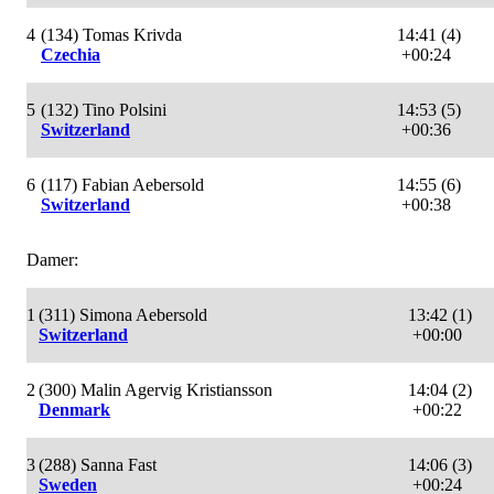
4
(134) Tomas Krivda
14:41 (4)
Czechia
+00:24
5
(132) Tino Polsini
14:53 (5)
Switzerland
+00:36
6
(117) Fabian Aebersold
14:55 (6)
Switzerland
+00:38
Damer:
1
(311) Simona Aebersold
13:42 (1)
Switzerland
+00:00
2
(300) Malin Agervig Kristiansson
14:04 (2)
Denmark
+00:22
3
(288) Sanna Fast
14:06 (3)
Sweden
+00:24