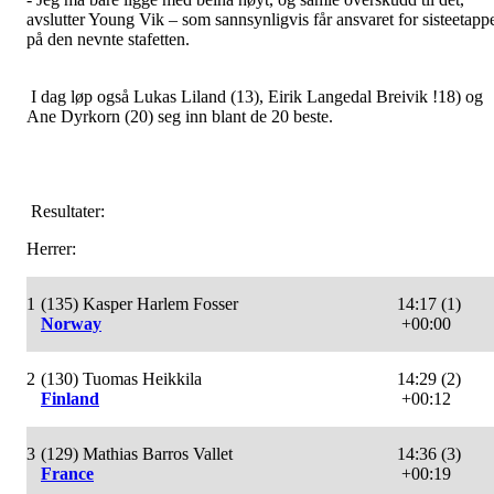
avslutter Young Vik – som sannsynligvis får ansvaret for sisteetapp
på den nevnte stafetten.
I dag løp også Lukas Liland (13), Eirik Langedal Breivik !18) og
Ane Dyrkorn (20) seg inn blant de 20 beste.
Resultater:
Herrer:
1
(135) Kasper Harlem Fosser
14:17 (1)
Norway
+00:00
2
(130) Tuomas Heikkila
14:29 (2)
Finland
+00:12
3
(129) Mathias Barros Vallet
14:36 (3)
France
+00:19