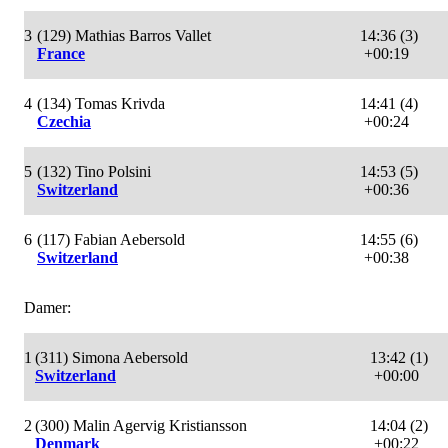
3
(129) Mathias Barros Vallet
14:36 (3)
France
+00:19
4
(134) Tomas Krivda
14:41 (4)
Czechia
+00:24
5
(132) Tino Polsini
14:53 (5)
Switzerland
+00:36
6
(117) Fabian Aebersold
14:55 (6)
Switzerland
+00:38
Damer:
1
(311) Simona Aebersold
13:42 (1)
Switzerland
+00:00
2
(300) Malin Agervig Kristiansson
14:04 (2)
Denmark
+00:22