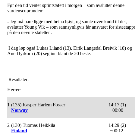
Før den tid venter sprintstafett i morgen – som avslutter denne
vardenscuprunden:
- Jeg må bare ligge med beina høyt, og samle overskudd til det,
avslutter Young Vik – som sannsynligvis får ansvaret for sisteetapp
på den nevnte stafetten.
I dag løp også Lukas Liland (13), Eirik Langedal Breivik !18) og
Ane Dyrkorn (20) seg inn blant de 20 beste.
Resultater:
Herrer:
1
(135) Kasper Harlem Fosser
14:17 (1)
Norway
+00:00
2
(130) Tuomas Heikkila
14:29 (2)
Finland
+00:12