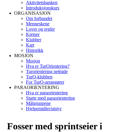
Aktivitetsbanken
Introduksjonskurs
ORGANISASJON
Om forbundet
Menneskene
Lover og regler
Kretser
Klubber
Kart
Historikk
MOSJON
Mosjon
Hva er TurOrientering?
Turorientering nettside
TurO-klubben
For TurO-arrangører
PARAORIENTERING
Hva er paraorientering
Starte med paraorientering
Målgruppene
Hjelpemidler/utstyr
Fosser med sprintseier i