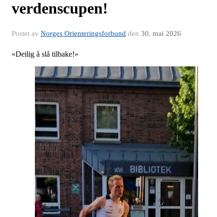
verdenscupen!
Postet av
Norges Orienteringsforbund
den
30. mai 2026
«Deilig å slå tilbake!»