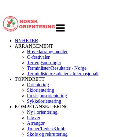
Veksle
navigasjon
NYHETER
ARRANGEMENT
Hovedarrangementer
O-festivalen
Terrengsperringer
Terminlister/Resultater - Norge
Terminlister/resultater - Internasjonalt
TOPPIDRETT
Orientering
Skiorientering
Presisjonsorientering
Sykkelorientering
KOMPETANSE/LÆRING
Ny i orientering
Utøver
Arrangør
Trener/Leder/Klubb
Skole og rekruttering