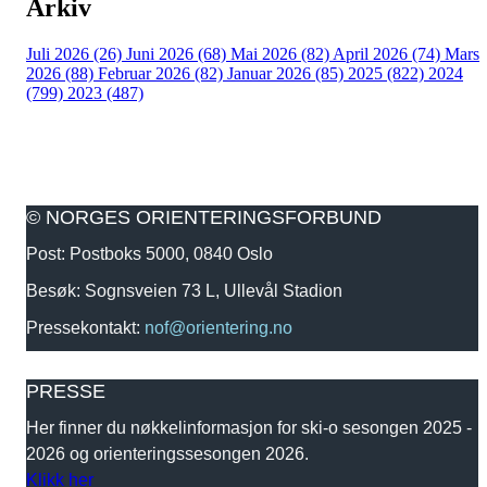
Arkiv
Juli 2026 (26)
Juni 2026 (68)
Mai 2026 (82)
April 2026 (74)
Mars
2026 (88)
Februar 2026 (82)
Januar 2026 (85)
2025 (822)
2024
(799)
2023 (487)
© NORGES ORIENTERINGSFORBUND
Post: Postboks 5000, 0840 Oslo
Besøk: Sognsveien 73 L, Ullevål Stadion
Pressekontakt:
nof@orientering.no
PRESSE
Her finner du nøkkelinformasjon for ski-o sesongen 2025 -
2026 og orienteringssesongen 2026.
Klikk her