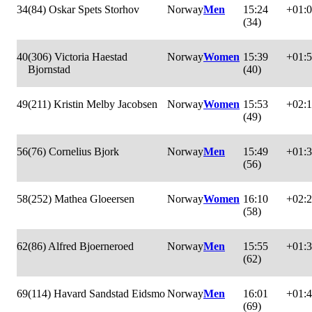
34
(84) Oskar Spets Storhov
Norway
Men
15:24
+01:
(34)
40
(306) Victoria Haestad
Norway
Women
15:39
+01:
Bjornstad
(40)
49
(211) Kristin Melby Jacobsen
Norway
Women
15:53
+02:1
(49)
56
(76) Cornelius Bjork
Norway
Men
15:49
+01:
(56)
58
(252) Mathea Gloeersen
Norway
Women
16:10
+02:
(58)
62
(86) Alfred Bjoerneroed
Norway
Men
15:55
+01:
(62)
69
(114) Havard Sandstad Eidsmo
Norway
Men
16:01
+01:
(69)