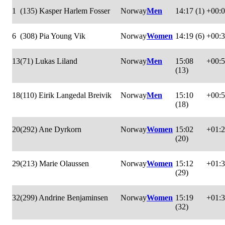
1
(135) Kasper Harlem Fosser
Norway
Men
14:17 (1)
+00:
6
(308) Pia Young Vik
Norway
Women
14:19 (6)
+00:
13
(71) Lukas Liland
Norway
Men
15:08
+00:
(13)
18
(110) Eirik Langedal Breivik
Norway
Men
15:10
+00:
(18)
20
(292) Ane Dyrkorn
Norway
Women
15:02
+01:
(20)
29
(213) Marie Olaussen
Norway
Women
15:12
+01:
(29)
32
(299) Andrine Benjaminsen
Norway
Women
15:19
+01:
(32)