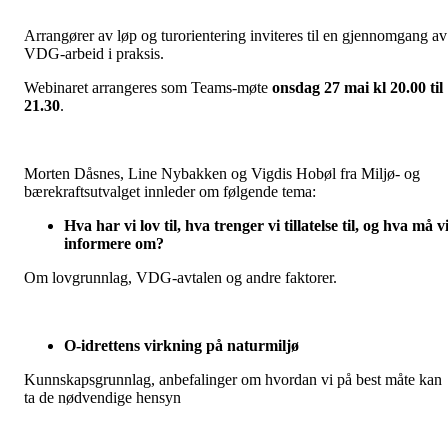
Arrangører av løp og turorientering inviteres til en gjennomgang av
VDG-arbeid i praksis.
Webinaret arrangeres som Teams-møte
onsdag 27 mai kl 20.00 til
21.30
.
Morten Dåsnes, Line Nybakken og Vigdis Hobøl fra Miljø- og
bærekraftsutvalget innleder om følgende tema:
Hva har vi lov til, hva trenger vi tillatelse til, og hva må v
informere om?
Om lovgrunnlag, VDG-avtalen og andre faktorer.
O-idrettens virkning på naturmiljø
Kunnskapsgrunnlag, anbefalinger om hvordan vi på best måte kan
ta de nødvendige hensyn