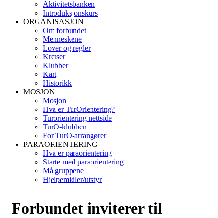
Aktivitetsbanken
Introduksjonskurs
ORGANISASJON
Om forbundet
Menneskene
Lover og regler
Kretser
Klubber
Kart
Historikk
MOSJON
Mosjon
Hva er TurOrientering?
Turorientering nettside
TurO-klubben
For TurO-arrangører
PARAORIENTERING
Hva er paraorientering
Starte med paraorientering
Målgruppene
Hjelpemidler/utstyr
Forbundet inviterer til