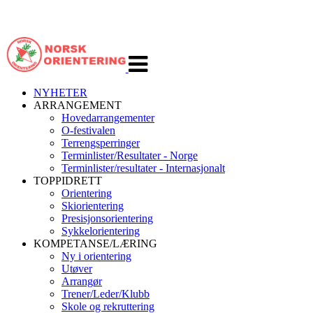
Veksle
navigasjon
NYHETER
ARRANGEMENT
Hovedarrangementer
O-festivalen
Terrengsperringer
Terminlister/Resultater - Norge
Terminlister/resultater - Internasjonalt
TOPPIDRETT
Orientering
Skiorientering
Presisjonsorientering
Sykkelorientering
KOMPETANSE/LÆRING
Ny i orientering
Utøver
Arrangør
Trener/Leder/Klubb
Skole og rekruttering