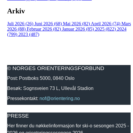
Arkiv
Juli 2026 (26)
Juni 2026 (68)
Mai 2026 (82)
April 2026 (74)
Mars
2026 (88)
Februar 2026 (82)
Januar 2026 (85)
2025 (822)
2024
(799)
2023 (487)
© NORGES ORIENTERINGSFORBUND
Post: Postboks 5000, 0840 Oslo
Besøk: Sognsveien 73 L, Ullevål Stadion
Pressekontakt:
nof@orientering.no
PRESSE
Her finner du nøkkelinformasjon for ski-o sesongen 2025 -
2026 og orienteringssesongen 2026.