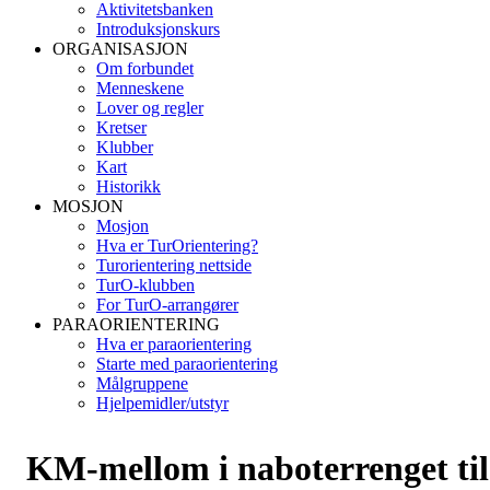
Aktivitetsbanken
Introduksjonskurs
ORGANISASJON
Om forbundet
Menneskene
Lover og regler
Kretser
Klubber
Kart
Historikk
MOSJON
Mosjon
Hva er TurOrientering?
Turorientering nettside
TurO-klubben
For TurO-arrangører
PARAORIENTERING
Hva er paraorientering
Starte med paraorientering
Målgruppene
Hjelpemidler/utstyr
KM-mellom i naboterrenget til