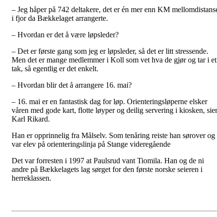
– Jeg håper på 742 deltakere, det er én mer enn KM mellomdistans
i fjor da Bækkelaget arrangerte.
– Hvordan er det å være løpsleder?
– Det er første gang som jeg er løpsleder, så det er litt stressende.
Men det er mange medlemmer i Koll som vet hva de gjør og tar i et
tak, så egentlig er det enkelt.
– Hvordan blir det å arrangere 16. mai?
– 16. mai er en fantastisk dag for løp. Orienteringsløperne elsker
våren med gode kart, flotte løyper og deilig servering i kiosken, sie
Karl Rikard.
Han er opprinnelig fra Målselv. Som tenåring reiste han sørover og
var elev på orienteringslinja på Stange videregående
Det var forresten i 1997 at Paulsrud vant Tiomila. Han og de ni
andre på Bækkelagets lag sørget for den første norske seieren i
herreklassen.