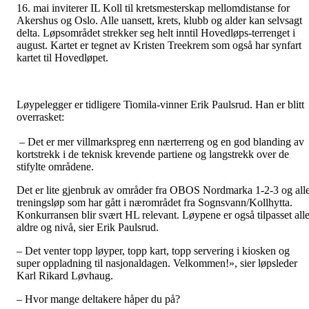
16. mai inviterer IL Koll til kretsmesterskap mellomdistanse for
Akershus og Oslo. Alle uansett, krets, klubb og alder kan selvsagt
delta. Løpsområdet strekker seg helt inntil Hovedløps-terrenget i
august. Kartet er tegnet av Kristen Treekrem som også har synfart
kartet til Hovedløpet.
Løypelegger er tidligere Tiomila-vinner Erik Paulsrud. Han er blitt
overrasket:
– Det er mer villmarkspreg enn nærterreng og en god blanding av
kortstrekk i de teknisk krevende partiene og langstrekk over­ de
stifylte områdene.
Det er lite gjenbruk av områder fra OBOS Nordmarka 1-2-3 og all
treningsløp som har gått i nærområdet fra Sognsvann/Kollhytta.
Konkurransen blir svært HL relevant. Løypene er også tilpasset all
aldre og nivå, sier Erik Paulsrud.
– Det venter topp løyper, topp kart, topp servering i kiosken og
super oppladning til nasjonaldagen. Velkommen!», sier løpsleder
Karl Rikard Løvhaug.
– Hvor mange deltakere håper du på?