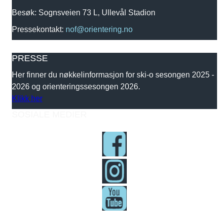
Besøk: Sognsveien 73 L, Ullevål Stadion
Pressekontakt:
nof@orientering.no
PRESSE
Her finner du nøkkelinformasjon for ski-o sesongen 2025 -
2026 og orienteringssesongen 2026.
Klikk her
SOSIALE MEDIER