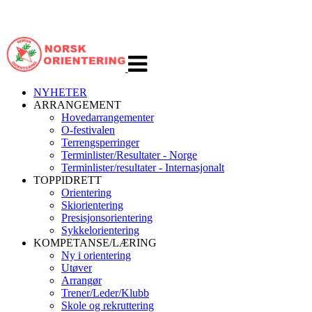
Veksle
navigasjon
NYHETER
ARRANGEMENT
Hovedarrangementer
O-festivalen
Terrengsperringer
Terminlister/Resultater - Norge
Terminlister/resultater - Internasjonalt
TOPPIDRETT
Orientering
Skiorientering
Presisjonsorientering
Sykkelorientering
KOMPETANSE/LÆRING
Ny i orientering
Utøver
Arrangør
Trener/Leder/Klubb
Skole og rekruttering