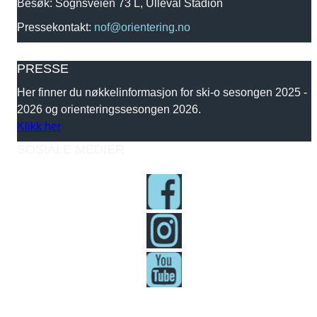
Besøk: Sognsveien 73 L, Ullevål Stadion
Pressekontakt:
nof@orientering.no
PRESSE
Her finner du nøkkelinformasjon for ski-o sesongen 2025 -
2026 og orienteringssesongen 2026.
Klikk her
SOSIALE MEDIER