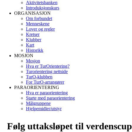
Aktivitetsbanken
Introduksjonskurs
ORGANISASJON
Om forbundet
Menneskene
Lover og regler
Kretser
Klubber
Kart
Historikk
MOSJON
Mosjon
Hva er TurOrientering?
Turorientering nettside
TurO-klubben
For TurO-arrangører
PARAORIENTERING
Hva er paraorientering
Starte med paraorientering
Målgruppene
Hjelpemidler/utstyr
Følg uttaksløpet til verdenscup