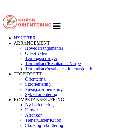
Veksle
navigasjon
NYHETER
ARRANGEMENT
Hovedarrangementer
O-festivalen
Terrengsperringer
Terminlister/Resultater - Norge
Terminlister/resultater - Internasjonalt
TOPPIDRETT
Orientering
Skiorientering
Presisjonsorientering
Sykkelorientering
KOMPETANSE/LÆRING
Ny i orientering
Utøver
Arrangør
Trener/Leder/Klubb
Skole og rekruttering