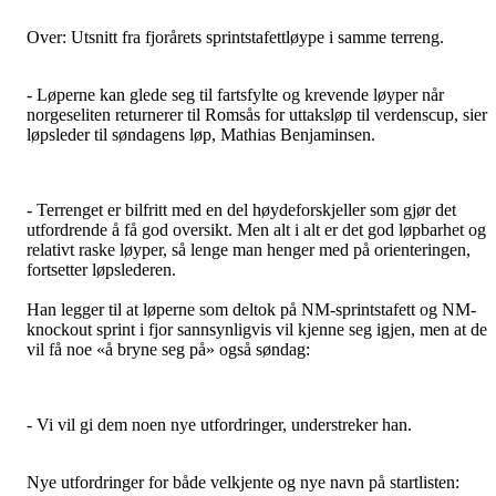
Over: Utsnitt fra fjorårets sprintstafettløype i samme terreng.
- Løperne kan glede seg til fartsfylte og krevende løyper når
norgeseliten returnerer til Romsås for uttaksløp til verdenscup, sier
løpsleder til søndagens løp, Mathias Benjaminsen.
- Terrenget er bilfritt med en del høydeforskjeller som gjør det
utfordrende å få god oversikt. Men alt i alt er det god løpbarhet og
relativt raske løyper, så lenge man henger med på orienteringen,
fortsetter løpslederen.
Han legger til at løperne som deltok på NM-sprintstafett og NM-
knockout sprint i fjor sannsynligvis vil kjenne seg igjen, men at de
vil få noe «å bryne seg på» også søndag:
- Vi vil gi dem noen nye utfordringer, understreker han.
Nye utfordringer for både velkjente og nye navn på startlisten: