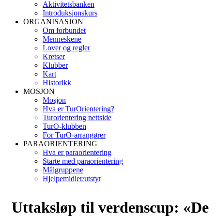
Aktivitetsbanken
Introduksjonskurs
ORGANISASJON
Om forbundet
Menneskene
Lover og regler
Kretser
Klubber
Kart
Historikk
MOSJON
Mosjon
Hva er TurOrientering?
Turorientering nettside
TurO-klubben
For TurO-arrangører
PARAORIENTERING
Hva er paraorientering
Starte med paraorientering
Målgruppene
Hjelpemidler/utstyr
Uttaksløp til verdenscup: «De