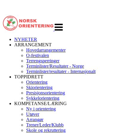
Veksle
navigasjon
NYHETER
ARRANGEMENT
Hovedarrangementer
O-festivalen
Terrengsperringer
Terminlister/Resultater - Norge
Terminlister/resultater - Internasjonalt
TOPPIDRETT
Orientering
Skiorientering
Presisjonsorientering
Sykkelorientering
KOMPETANSE/LÆRING
Ny i orientering
Utøver
Arrangør
Trener/Leder/Klubb
Skole og rekruttering