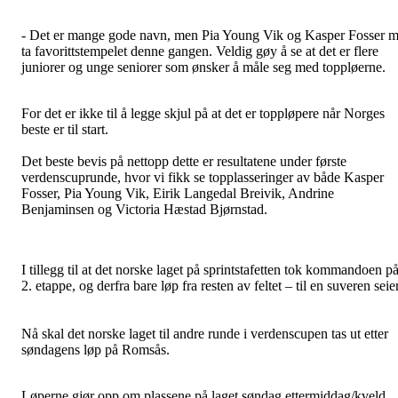
- Det er mange gode navn, men Pia Young Vik og Kasper Fosser 
ta favorittstempelet denne gangen. Veldig gøy å se at det er flere
juniorer og unge seniorer som ønsker å måle seg med toppløerne.
For det er ikke til å legge skjul på at det er toppløpere når Norges
beste er til start.
Det beste bevis på nettopp dette er resultatene under første
verdenscuprunde, hvor vi fikk se topplasseringer av både Kasper
Fosser, Pia Young Vik, Eirik Langedal Breivik, Andrine
Benjaminsen og Victoria Hæstad Bjørnstad.
I tillegg til at det norske laget på sprintstafetten tok kommandoen p
2. etappe, og derfra bare løp fra resten av feltet – til en suveren seier
Nå skal det norske laget til andre runde i verdenscupen tas ut etter
søndagens løp på Romsås.
Løperne gjør opp om plassene på laget søndag ettermiddag/kveld,