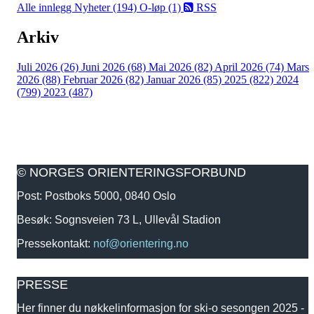
Alle innlegg
Nyheter (194)
O-løp (1)
RSS
Arkiv
Juli 2026 (26)
Juni 2026 (68)
Mai 2026 (82)
April 2026 (74)
Mars
2026 (88)
Februar 2026 (82)
Januar 2026 (85)
2025 (822)
2024
(799)
2023 (487)
© NORGES ORIENTERINGSFORBUND
Post: Postboks 5000, 0840 Oslo
Besøk: Sognsveien 73 L, Ullevål Stadion
Pressekontakt:
nof@orientering.no
PRESSE
Her finner du nøkkelinformasjon for ski-o sesongen 2025 -