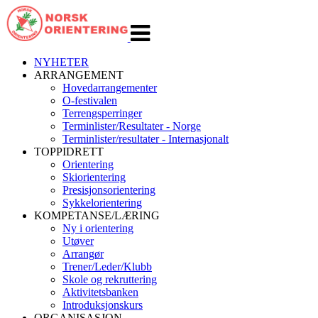
Veksle
navigasjon
NYHETER
ARRANGEMENT
Hovedarrangementer
O-festivalen
Terrengsperringer
Terminlister/Resultater - Norge
Terminlister/resultater - Internasjonalt
TOPPIDRETT
Orientering
Skiorientering
Presisjonsorientering
Sykkelorientering
KOMPETANSE/LÆRING
Ny i orientering
Utøver
Arrangør
Trener/Leder/Klubb
Skole og rekruttering
Aktivitetsbanken
Introduksjonskurs
ORGANISASJON