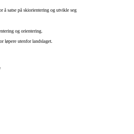
r å satse på skiorientering og utvikle seg
ntering og orientering.
r løpere utenfor landslaget.
e