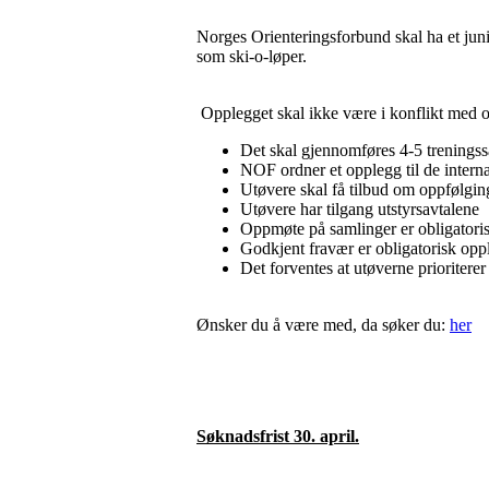
Norges Orienteringsforbund skal ha et junio
som ski-o-løper.
Opplegget skal ikke være i konflikt med or
Det skal gjennomføres 4-5 treningssa
NOF ordner et opplegg til de inter
Utøvere skal få tilbud om oppfølgi
Utøvere har tilgang utstyrsavtalene
Oppmøte på samlinger er obligatoris
Godkjent fravær er obligatorisk opp
Det forventes at utøverne prioriterer
Ønsker du å være med, da søker du:
her
Søknadsfrist 30. april.