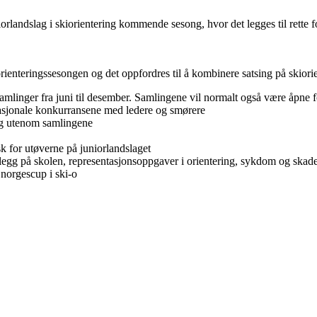
rlandslag i skiorientering kommende sesong, hvor det legges til rette fo
ienteringssesongen og det oppfordres til å kombinere satsing på skiorie
mlinger fra juni til desember. Samlingene vil normalt også være åpne fo
nasjonale konkurransene med ledere og smørere
ng utenom samlingene
k for utøverne på juniorlandslaget
legg på skolen, representasjonsoppgaver i orientering, sykdom og skad
 norgescup i ski-o