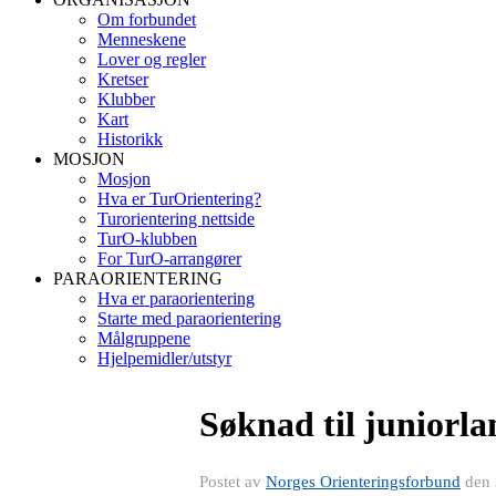
Om forbundet
Menneskene
Lover og regler
Kretser
Klubber
Kart
Historikk
MOSJON
Mosjon
Hva er TurOrientering?
Turorientering nettside
TurO-klubben
For TurO-arrangører
PARAORIENTERING
Hva er paraorientering
Starte med paraorientering
Målgruppene
Hjelpemidler/utstyr
Søknad til juniorla
Postet av
Norges Orienteringsforbund
den