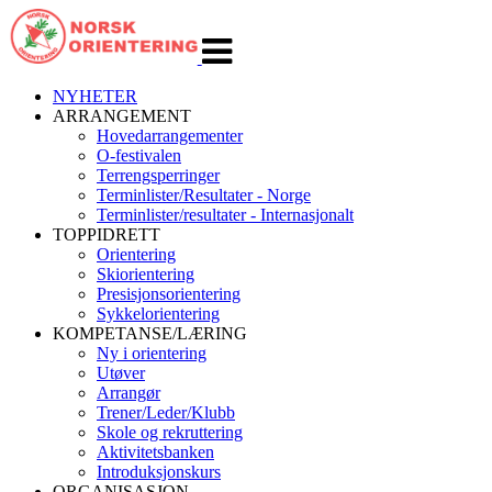
Veksle
navigasjon
NYHETER
ARRANGEMENT
Hovedarrangementer
O-festivalen
Terrengsperringer
Terminlister/Resultater - Norge
Terminlister/resultater - Internasjonalt
TOPPIDRETT
Orientering
Skiorientering
Presisjonsorientering
Sykkelorientering
KOMPETANSE/LÆRING
Ny i orientering
Utøver
Arrangør
Trener/Leder/Klubb
Skole og rekruttering
Aktivitetsbanken
Introduksjonskurs
ORGANISASJON