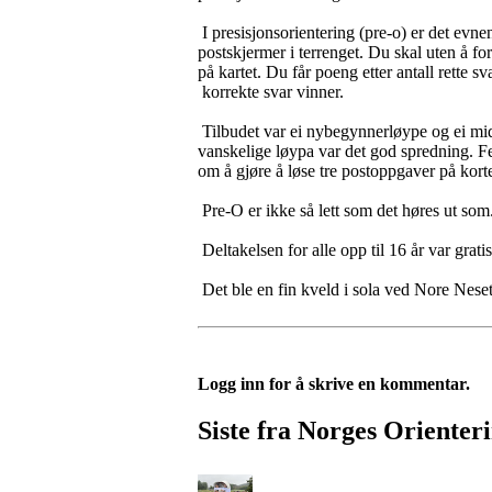
I presisjonsorientering (pre-o) er det evne
postskjermer i terrenget. Du skal uten å for
på kartet. Du får poeng etter antall rette 
korrekte svar vinner.
Tilbudet var ei nybegynnerløype og ei mid
vanskelige løypa var det god spredning. Fe
om å gjøre å løse tre postoppgaver på korte
Pre-O er ikke så lett som det høres ut som
Deltakelsen for alle opp til 16 år var grat
Det ble en fin kveld i sola ved Nore Neset 
Logg inn for å skrive en kommentar.
Siste fra Norges Orienter