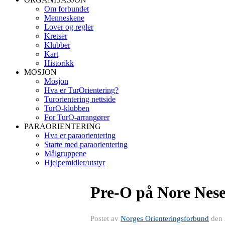
Om forbundet
Menneskene
Lover og regler
Kretser
Klubber
Kart
Historikk
MOSJON
Mosjon
Hva er TurOrientering?
Turorientering nettside
TurO-klubben
For TurO-arrangører
PARAORIENTERING
Hva er paraorientering
Starte med paraorientering
Målgruppene
Hjelpemidler/utstyr
Pre-O på Nore Nese
Postet av
Norges Orienteringsforbund
den