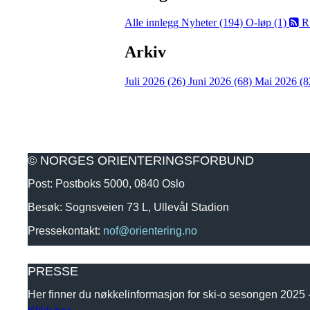
Alle innlegg
Nyheter (194)
O-løp (1)
R
Arkiv
Juli 2026 (26)
Juni 2026 (68)
Mai 2026 (8
© NORGES ORIENTERINGSFORBUND
Post: Postboks 5000, 0840 Oslo
Besøk: Sognsveien 73 L, Ullevål Stadion
Pressekontakt:
nof@orientering.no
PRESSE
Her finner du nøkkelinformasjon for ski-o sesongen 2025