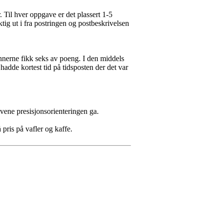
. Til hver oppgave er det plassert 1-5
ktig ut i fra postringen og postbeskrivelsen
nnerne fikk seks av poeng. I den middels
adde kortest tid på tidsposten der det var
avene presisjonsorienteringen ga.
pris på vafler og kaffe.