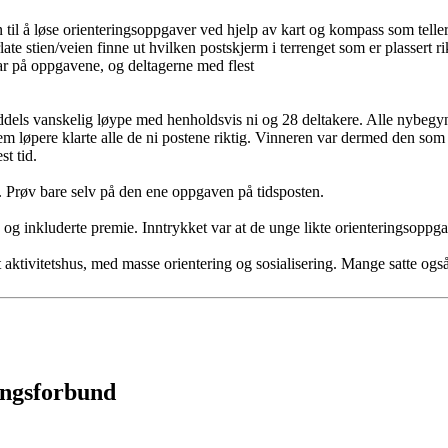
n til å løse orienteringsoppgaver ved hjelp av kart og kompass som teller
late stien/veien finne ut hvilken postskjerm i terrenget som er plassert ri
svar på oppgavene, og deltagerne med flest
dels vanskelig løype med henholdsvis ni og 28 deltakere. Alle nybegy
m løpere klarte alle de ni postene riktig. Vinneren var dermed den som h
st tid.
. Prøv bare selv på den ene oppgaven på tidsposten.
is og inkluderte premie. Inntrykket var at de unge likte orienteringsoppg
aktivitetshus, med masse orientering og sosialisering. Mange satte også 
ingsforbund