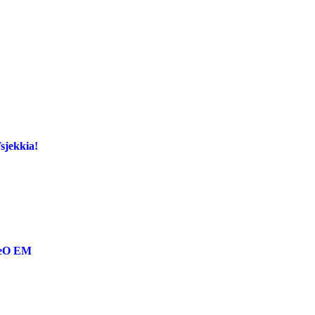
Tsjekkia!
reO EM