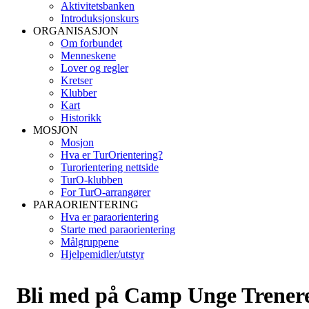
Aktivitetsbanken
Introduksjonskurs
ORGANISASJON
Om forbundet
Menneskene
Lover og regler
Kretser
Klubber
Kart
Historikk
MOSJON
Mosjon
Hva er TurOrientering?
Turorientering nettside
TurO-klubben
For TurO-arrangører
PARAORIENTERING
Hva er paraorientering
Starte med paraorientering
Målgruppene
Hjelpemidler/utstyr
Bli med på Camp Unge Trener