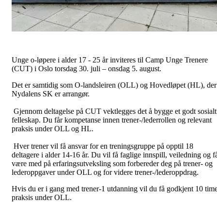
Unge o-løpere i alder 17 - 25 år inviteres til Camp Unge Trenere
(CUT) i Oslo torsdag 30. juli – onsdag 5. august.
Det er samtidig som O-landsleiren (OLL) og Hovedløpet (HL), der
Nydalens SK er arrangør.
Gjennom deltagelse på CUT vektlegges det å bygge et godt sosialt
felleskap. Du får kompetanse innen trener-/lederrollen og relevant
praksis under OLL og HL.
Hver trener vil få ansvar for en treningsgruppe på opptil 18
deltagere i alder 14-16 år. Du vil få faglige innspill, veiledning og f
være med på erfaringsutveksling som forbereder deg på trener- og
lederoppgaver under OLL og for videre trener-/lederoppdrag.
Hvis du er i gang med trener-1 utdanning vil du få godkjent 10 tim
praksis under OLL.