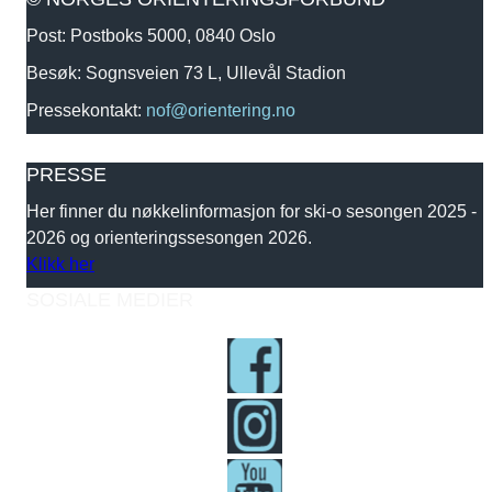
Post: Postboks 5000, 0840 Oslo
Besøk: Sognsveien 73 L, Ullevål Stadion
Pressekontakt:
nof@orientering.no
PRESSE
Her finner du nøkkelinformasjon for ski-o sesongen 2025 -
2026 og orienteringssesongen 2026.
Klikk her
SOSIALE MEDIER