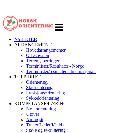
Veksle
navigasjon
NYHETER
ARRANGEMENT
Hovedarrangementer
O-festivalen
Terrengsperringer
Terminlister/Resultater - Norge
Terminlister/resultater - Internasjonalt
TOPPIDRETT
Orientering
Skiorientering
Presisjonsorientering
Sykkelorientering
KOMPETANSE/LÆRING
Ny i orientering
Utøver
Arrangør
Trener/Leder/Klubb
Skole og rekruttering