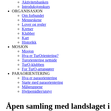
Aktivitetsbanken
Introduksjonskurs
ORGANISASJON
Om forbundet
Menneskene
Lover og regler
Kretser
Klubber
Kart
Historikk
MOSJON
Mosjon
Hva er TurOrientering?
Turorientering nettside
TurO-klubben
For TurO-arrangører
PARAORIENTERING
Hva er paraorientering
Starte med paraorientering
Målgruppene
Hjelpemidler/utstyr
Åpen samling med landslaget i