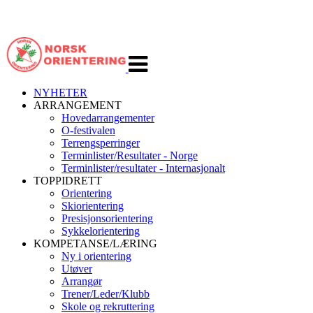
Veksle
navigasjon
NYHETER
ARRANGEMENT
Hovedarrangementer
O-festivalen
Terrengsperringer
Terminlister/Resultater - Norge
Terminlister/resultater - Internasjonalt
TOPPIDRETT
Orientering
Skiorientering
Presisjonsorientering
Sykkelorientering
KOMPETANSE/LÆRING
Ny i orientering
Utøver
Arrangør
Trener/Leder/Klubb
Skole og rekruttering