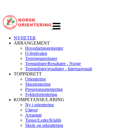
Veksle
navigasjon
NYHETER
ARRANGEMENT
Hovedarrangementer
O-festivalen
Terrengsperringer
Terminlister/Resultater - Norge
Terminlister/resultater - Internasjonalt
TOPPIDRETT
Orientering
Skiorientering
Presisjonsorientering
Sykkelorientering
KOMPETANSE/LÆRING
Ny i orientering
Utøver
Arrangør
Trener/Leder/Klubb
Skole og rekruttering