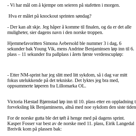
- Vi har mål om å kjempe om seieren på stafetten i morgen.
Hva er målet på knockout sprinten søndag?
- Der kan alt skje. Jeg håper å komme til finalen, og da er det alle
muligheter, sier dagens navn i den norske troppen.
Hjemmefavoritten Simona Aebersold ble nummer 3 i dag, 6
sekunder bak Young Vik, mens Andrine Benjaminsen løp inn til 6.
plass – 11 sekunder fra pallplass i årets første verdenscupløp:
- Etter NM-sprint har jeg slitt med litt sykdom, så i dag var mitt
fokus utelukkende på det tekniske. Det lyktes jeg bra med,
oppsummerte løperen fra Lillomarka OL.
Victoria Hæstad Bjørnstad løp inn til 10. plass etter en oppladning t
forveksling lik Benjaminsens, altså med noe sykdom den siste tiden
For de norske gutta ble det tøft å henge med på dagens sprint.
Kasper Fosser var best av de norske med 11. plass, Eirik Langedal
Breivik kom på plassen bak: