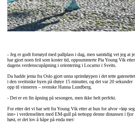
- Jeg er godt fornøyd med pallplass i dag, men samtidig vet jeg at j
har gjort noen feil som koster tid, oppsummerte Pia Young Vik etter
dagens verdenscupåpning i orientering i Locarno i Sveits.
Da hadde jenta fra Oslo gjort unna sprintløypen i det tette gatenette
i den sveitsiske byen på drøye 15 minutter, og det var 20 sekunder
opp til vinneren – svenske Hanna Lundberg.
- Det er en fin åpning på sesongen, men ikke helt perfekt.
For etter det vi har sett fra Young Vik etter at hun for alvor «løp seg
inn» i verdenseliten med EM-gull på nettopp denne distansen i fjor
høst, er det lov å håpe på enda mer: