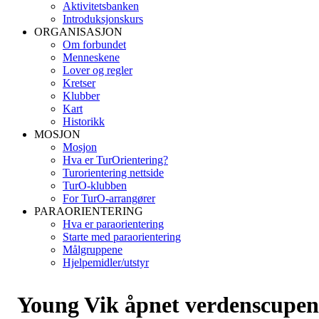
Aktivitetsbanken
Introduksjonskurs
ORGANISASJON
Om forbundet
Menneskene
Lover og regler
Kretser
Klubber
Kart
Historikk
MOSJON
Mosjon
Hva er TurOrientering?
Turorientering nettside
TurO-klubben
For TurO-arrangører
PARAORIENTERING
Hva er paraorientering
Starte med paraorientering
Målgruppene
Hjelpemidler/utstyr
Young Vik åpnet verdenscupen