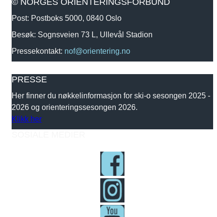
© NORGES ORIENTERINGSFORBUND
Post: Postboks 5000, 0840 Oslo
Besøk: Sognsveien 73 L, Ullevål Stadion
Pressekontakt:
nof@orientering.no
PRESSE
Her finner du nøkkelinformasjon for ski-o sesongen 2025 -
2026 og orienteringssesongen 2026.
Klikk her
SOSIALE MEDIER