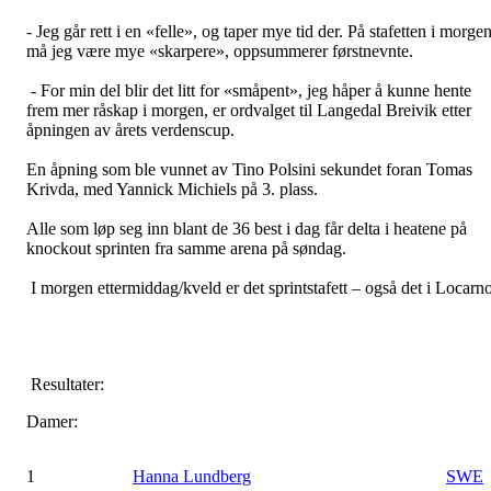
- Jeg går rett i en «felle», og taper mye tid der. På stafetten i morge
må jeg være mye «skarpere», oppsummerer førstnevnte.
- For min del blir det litt for «småpent», jeg håper å kunne hente
frem mer råskap i morgen, er ordvalget til Langedal Breivik etter
åpningen av årets verdenscup.
En åpning som ble vunnet av Tino Polsini sekundet foran Tomas
Krivda, med Yannick Michiels på 3. plass.
Alle som løp seg inn blant de 36 best i dag får delta i heatene på
knockout sprinten fra samme arena på søndag.
I morgen ettermiddag/kveld er det sprintstafett – også det i Locarno
Resultater:
Damer:
1
Hanna Lundberg
SWE