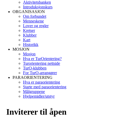
Aktivitetsbanken
Introduksjonskurs
ORGANISASJON
Om forbundet
Menneskene
Lover og regler
Kretser
Klubber
Kart
Historikk
MOSJON
Mosjon
Hva er TurOrientering?
Turorientering nettside
TurO-klubben
For TurO-arrangører
PARAORIENTERING
Hva er paraorientering
Starte med paraorientering
Målgruppene
Hjelpemidler/utstyr
Inviterer til åpen