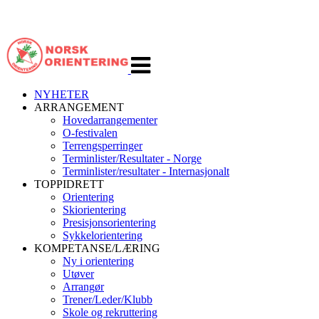
Veksle
navigasjon
NYHETER
ARRANGEMENT
Hovedarrangementer
O-festivalen
Terrengsperringer
Terminlister/Resultater - Norge
Terminlister/resultater - Internasjonalt
TOPPIDRETT
Orientering
Skiorientering
Presisjonsorientering
Sykkelorientering
KOMPETANSE/LÆRING
Ny i orientering
Utøver
Arrangør
Trener/Leder/Klubb
Skole og rekruttering