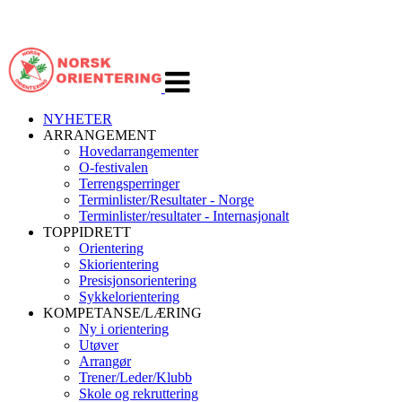
Veksle
navigasjon
NYHETER
ARRANGEMENT
Hovedarrangementer
O-festivalen
Terrengsperringer
Terminlister/Resultater - Norge
Terminlister/resultater - Internasjonalt
TOPPIDRETT
Orientering
Skiorientering
Presisjonsorientering
Sykkelorientering
KOMPETANSE/LÆRING
Ny i orientering
Utøver
Arrangør
Trener/Leder/Klubb
Skole og rekruttering