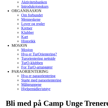
Aktivitetsbanken
Introduksjonskurs
ORGANISASJON
Om forbundet
Menneskene
Lover og regler
Kretser
Klubber
Kart
Historikk
MOSJON
Mosjon
Hva er TurOrientering?
Turorientering nettside
TurO-klubben
For TurO-arrangører
PARAORIENTERING
Hva er paraorientering
Starte med paraorientering
Målgruppene
Hjelpemidler/utstyr
Bli med på Camp Unge Trener