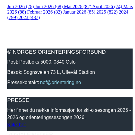
Juli 2026 (26)
Juni 2026 (68)
Mai 2026 (82)
April 2026 (74)
Mars
2026 (88)
Februar 2026 (82)
Januar 2026 (85)
2025 (822)
2024
(799)
2023 (487)
© NORGES ORIENTERINGSFORBUND
Post: Postboks 5000, 0840 Oslo
Besøk: Sognsveien 73 L, Ullevål Stadion
Pressekontakt:
nof@orientering.no
PRESSE
Her finner du nøkkelinformasjon for ski-o sesongen 2025 -
2026 og orienteringssesongen 2026.
Klikk her
SOSIALE MEDIER