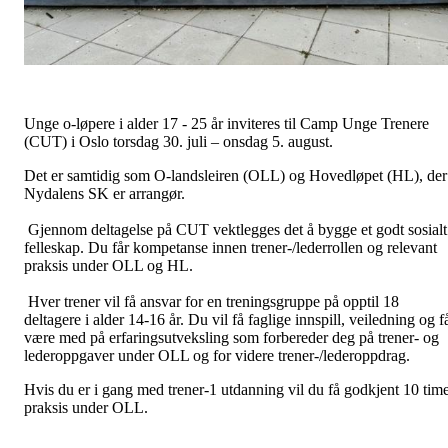
Unge o-løpere i alder 17 - 25 år inviteres til Camp Unge Trenere
(CUT) i Oslo torsdag 30. juli – onsdag 5. august.
Det er samtidig som O-landsleiren (OLL) og Hovedløpet (HL), der
Nydalens SK er arrangør.
Gjennom deltagelse på CUT vektlegges det å bygge et godt sosialt
felleskap. Du får kompetanse innen trener-/lederrollen og relevant
praksis under OLL og HL.
Hver trener vil få ansvar for en treningsgruppe på opptil 18
deltagere i alder 14-16 år. Du vil få faglige innspill, veiledning og f
være med på erfaringsutveksling som forbereder deg på trener- og
lederoppgaver under OLL og for videre trener-/lederoppdrag.
Hvis du er i gang med trener-1 utdanning vil du få godkjent 10 tim
praksis under OLL.