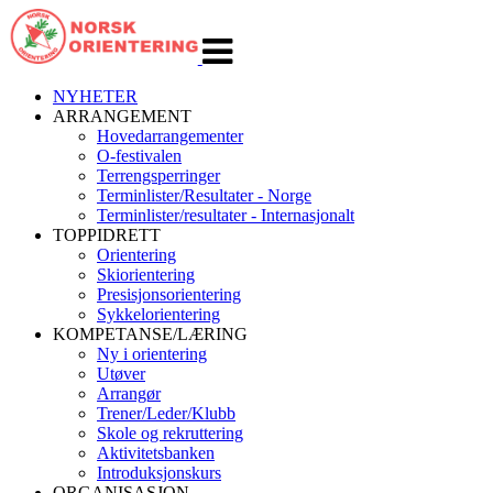
Veksle
navigasjon
NYHETER
ARRANGEMENT
Hovedarrangementer
O-festivalen
Terrengsperringer
Terminlister/Resultater - Norge
Terminlister/resultater - Internasjonalt
TOPPIDRETT
Orientering
Skiorientering
Presisjonsorientering
Sykkelorientering
KOMPETANSE/LÆRING
Ny i orientering
Utøver
Arrangør
Trener/Leder/Klubb
Skole og rekruttering
Aktivitetsbanken
Introduksjonskurs
ORGANISASJON