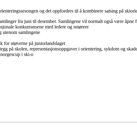
ienteringssesongen og det oppfordres til å kombinere satsing på skiorie
mlinger fra juni til desember. Samlingene vil normalt også være åpne fo
nasjonale konkurransene med ledere og smørere
ng utenom samlingene
k for utøverne på juniorlandslaget
legg på skolen, representasjonsoppgaver i orientering, sykdom og skad
 norgescup i ski-o