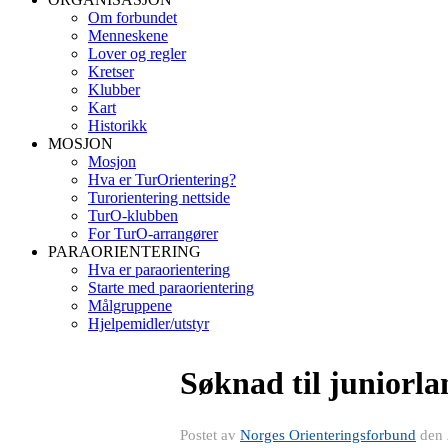
Om forbundet
Menneskene
Lover og regler
Kretser
Klubber
Kart
Historikk
MOSJON
Mosjon
Hva er TurOrientering?
Turorientering nettside
TurO-klubben
For TurO-arrangører
PARAORIENTERING
Hva er paraorientering
Starte med paraorientering
Målgruppene
Hjelpemidler/utstyr
Søknad til juniorla
Postet av
Norges Orienteringsforbund
den