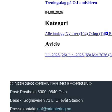
Treningsdag på O-Landsleiren
04.08.2026
Kategori
Alle innlegg
Nyheter (194)
O-løp (1)
R
Arkiv
Juli 2026 (26)
Juni 2026 (68)
Mai 2026 (8
© NORGES ORIENTERINGSFORBUND
Post: Postboks 5000, 0840 Oslo
Besøk: Sognsveien 73 L, Ullevål Stadion
Pressekontakt:
nof@orientering.no