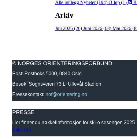
Alle innlegg
Nyheter (194)
O-løp (1)
R
Arkiv
Juli 2026 (26)
Juni 2026 (68)
Mai 2026 (8
© NORGES ORIENTERINGSFORBUND
Post: Postboks 5000, 0840 Oslo
Besøk: Sognsveien 73 L, Ullevål Stadion
Pressekontakt:
nof@orientering.no
PRESSE
Her finner du nøkkelinformasjon for ski-o sesongen 2025
Klikk her