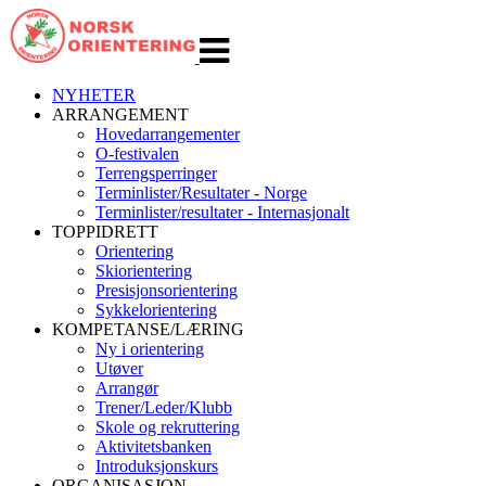
Veksle
navigasjon
NYHETER
ARRANGEMENT
Hovedarrangementer
O-festivalen
Terrengsperringer
Terminlister/Resultater - Norge
Terminlister/resultater - Internasjonalt
TOPPIDRETT
Orientering
Skiorientering
Presisjonsorientering
Sykkelorientering
KOMPETANSE/LÆRING
Ny i orientering
Utøver
Arrangør
Trener/Leder/Klubb
Skole og rekruttering
Aktivitetsbanken
Introduksjonskurs
ORGANISASJON