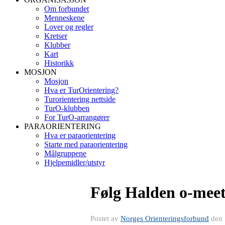
Om forbundet
Menneskene
Lover og regler
Kretser
Klubber
Kart
Historikk
MOSJON
Mosjon
Hva er TurOrientering?
Turorientering nettside
TurO-klubben
For TurO-arrangører
PARAORIENTERING
Hva er paraorientering
Starte med paraorientering
Målgruppene
Hjelpemidler/utstyr
Følg Halden o-meeti
Postet av
Norges Orienteringsforbund
den