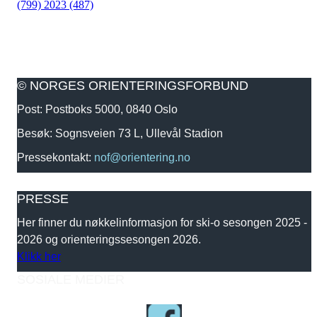
(799)
2023 (487)
© NORGES ORIENTERINGSFORBUND
Post: Postboks 5000, 0840 Oslo
Besøk: Sognsveien 73 L, Ullevål Stadion
Pressekontakt:
nof@orientering.no
PRESSE
Her finner du nøkkelinformasjon for ski-o sesongen 2025 -
2026 og orienteringssesongen 2026.
Klikk her
SOSIALE MEDIER