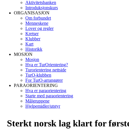
Aktivitetsbanken
Introduksjonskurs
ORGANISASJON
Om forbundet
Menneskene
Lover og regler
Kretser
Klubber
Kart
Historikk
MOSJON
Mosjon
Hva er TurOrientering?
Turorientering nettside
TurO-klubben
For TurO-arrangører
PARAORIENTERING
Hva er paraorientering
Starte med paraorientering
Målgruppene
Hjelpemidler/utstyr
Sterkt norsk lag klart for først