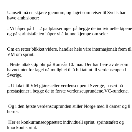
Uansett må en skjære gjennom, og laget som reiser til Sveits har
høye ambisjoner:
- Vi håper på 1 – 2 pallplasseringer på begge de individuelle løpene
og på sprintstafetten håper vi å kunne kjempe om seier.
Om en retter blikket videre, handler hele våre internasjonalt frem til
VM om sprint:
- Neste uttaksløp blir på Romsås 10. mai. Der har flere av de som
havnet utenfor laget nå mulighet til å bli tatt ut til verdenscupen i
Sverige.
- Uttaket til VM gjøres etter verdenscupen i Sverige, basert på
prestasjoner i begge de to første verdenscuprundene.VC-rundene.
Og i den første verdenscuprunden stiller Norge med 8 damer og 8
herrer.
Her er konkurranseoppsettet; individuell sprint, sprintstafett og
knockout sprint.