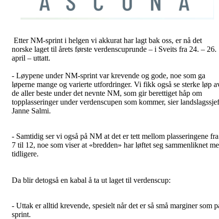
Etter NM-sprint i helgen vi akkurat har lagt bak oss, er nå det
norske laget til årets første verdenscuprunde – i Sveits fra 24. – 26.
april – uttatt.
- Løypene under NM-sprint var krevende og gode, noe som ga
løperne mange og varierte utfordringer. Vi fikk også se sterke løp a
de aller beste under det nevnte NM, som gir berettiget håp om
topplasseringer under verdenscupen som kommer, sier landslagssje
Janne Salmi.
- Samtidig ser vi også på NM at det er tett mellom plasseringene fra
7 til 12, noe som viser at «bredden» har løftet seg sammenliknet m
tidligere.
Da blir detogså en kabal å ta ut laget til verdenscup:
- Uttak er alltid krevende, spesielt når det er så små marginer som p
sprint.