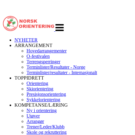
Veksle
navigasjon
NYHETER
ARRANGEMENT
Hovedarrangementer
O-festivalen
Terrengsperringer
Terminlister/Resultater - Norge
Terminlister/resultater - Internasjonalt
TOPPIDRETT
Orientering
Skiorientering
Presisjonsorientering
Sykkelorientering
KOMPETANSE/LÆRING
Ny i orientering
Utøver
Arrangør
Trener/Leder/Klubb
Skole og rekruttering