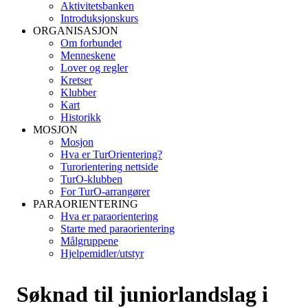
Aktivitetsbanken
Introduksjonskurs
ORGANISASJON
Om forbundet
Menneskene
Lover og regler
Kretser
Klubber
Kart
Historikk
MOSJON
Mosjon
Hva er TurOrientering?
Turorientering nettside
TurO-klubben
For TurO-arrangører
PARAORIENTERING
Hva er paraorientering
Starte med paraorientering
Målgruppene
Hjelpemidler/utstyr
Søknad til juniorlandslag i