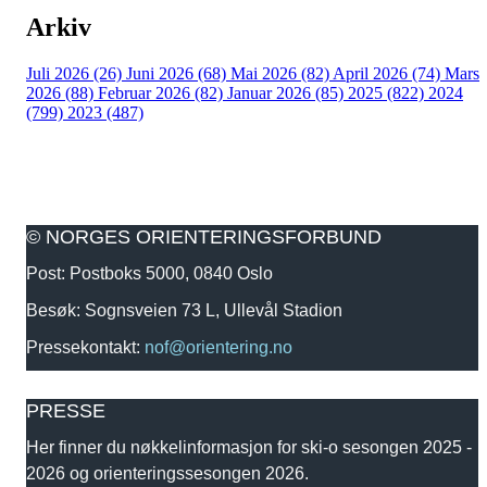
Arkiv
Juli 2026 (26)
Juni 2026 (68)
Mai 2026 (82)
April 2026 (74)
Mars
2026 (88)
Februar 2026 (82)
Januar 2026 (85)
2025 (822)
2024
(799)
2023 (487)
© NORGES ORIENTERINGSFORBUND
Post: Postboks 5000, 0840 Oslo
Besøk: Sognsveien 73 L, Ullevål Stadion
Pressekontakt:
nof@orientering.no
PRESSE
Her finner du nøkkelinformasjon for ski-o sesongen 2025 -
2026 og orienteringssesongen 2026.