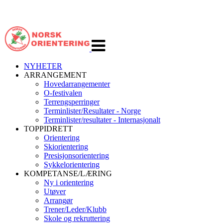
Veksle
navigasjon
NYHETER
ARRANGEMENT
Hovedarrangementer
O-festivalen
Terrengsperringer
Terminlister/Resultater - Norge
Terminlister/resultater - Internasjonalt
TOPPIDRETT
Orientering
Skiorientering
Presisjonsorientering
Sykkelorientering
KOMPETANSE/LÆRING
Ny i orientering
Utøver
Arrangør
Trener/Leder/Klubb
Skole og rekruttering