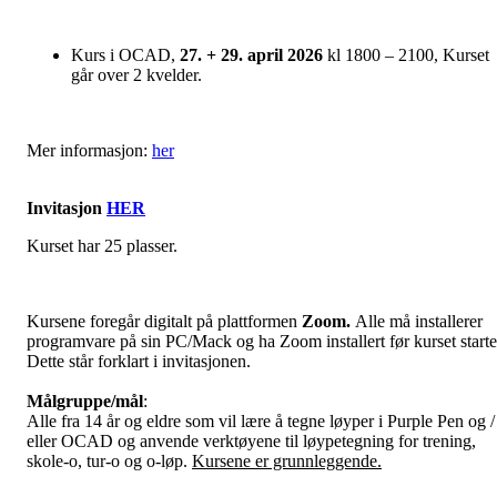
Kurs i OCAD,
27. + 29. april 2026
kl 1800 – 2100, Kurset
går over 2 kvelder.
Mer informasjon:
her
Invitasjon
HER
Kurset har 25 plasser.
Kursene foregår digitalt på plattformen
Zoom.
Alle må installerer
programvare på sin PC/Mack og ha Zoom installert før kurset starte
Dette står forklart i invitasjonen.
Målgruppe/mål
:
Alle fra 14 år og eldre som vil lære å tegne løyper i Purple Pen og /
eller OCAD og anvende verktøyene til løypetegning for trening,
skole-o, tur-o og o-løp.
Kursene er grunnleggende.