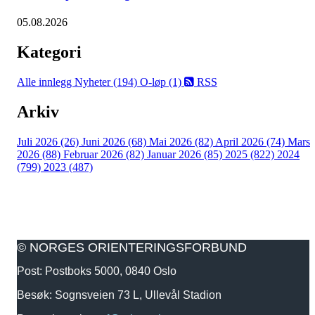
05.08.2026
Kategori
Alle innlegg
Nyheter (194)
O-løp (1)
RSS
Arkiv
Juli 2026 (26)
Juni 2026 (68)
Mai 2026 (82)
April 2026 (74)
Mars
2026 (88)
Februar 2026 (82)
Januar 2026 (85)
2025 (822)
2024
(799)
2023 (487)
© NORGES ORIENTERINGSFORBUND
Post: Postboks 5000, 0840 Oslo
Besøk: Sognsveien 73 L, Ullevål Stadion