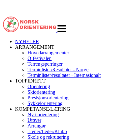
Veksle
navigasjon
NYHETER
ARRANGEMENT
Hovedarrangementer
O-festivalen
Terrengsperringer
Terminlister/Resultater - Norge
Terminlister/resultater - Internasjonalt
TOPPIDRETT
Orientering
Skiorientering
Presisjonsorientering
Sykkelorientering
KOMPETANSE/LÆRING
Ny i orientering
Utøver
Arrangør
Trener/Leder/Klubb
Skole og rekruttering