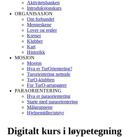
Aktivitetsbanken
Introduksjonskurs
ORGANISASJON
Om forbundet
Menneskene
Lover og regler
Kretser
Klubber
Kart
Historikk
MOSJON
Mosjon
Hva er TurOrientering?
Turorientering nettside
TurO-klubben
For TurO-arrangører
PARAORIENTERING
Hva er paraorientering
Starte med paraorientering
Målgruppene
Hjelpemidler/utstyr
Digitalt kurs i løypetegning