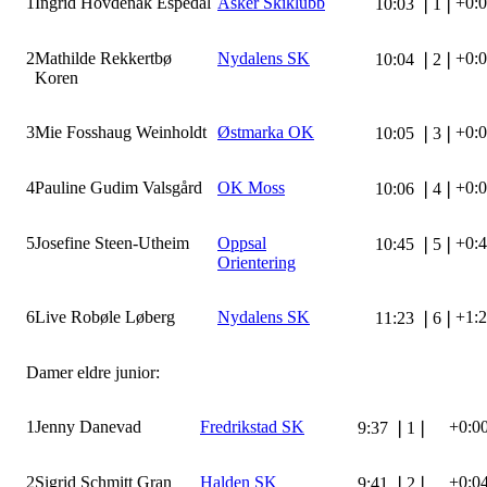
1
Ingrid Hovdenak Espedal
Asker Skiklubb
+0:
10:03
❘
1
❘
2
Mathilde Rekkertbø
Nydalens SK
+0:
10:04
❘
2
❘
Koren
3
Mie Fosshaug Weinholdt
Østmarka OK
+0:
10:05
❘
3
❘
4
Pauline Gudim Valsgård
OK Moss
+0:
10:06
❘
4
❘
5
Josefine Steen-Utheim
Oppsal
+0:
10:45
❘
5
❘
Orientering
6
Live Robøle Løberg
Nydalens SK
+1:
11:23
❘
6
❘
Damer eldre junior:
1
Jenny Danevad
Fredrikstad SK
+0:0
9:37
❘
1
❘
2
Sigrid Schmitt Gran
Halden SK
+0:0
9:41
❘
2
❘