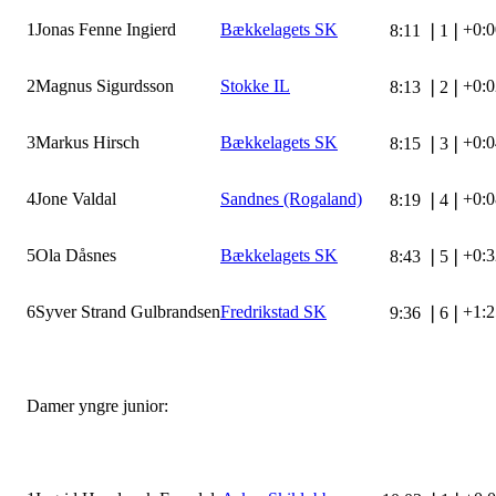
1
Jonas Fenne Ingierd
Bækkelagets SK
+0:0
8:11
❘
1
❘
2
Magnus Sigurdsson
Stokke IL
+0:0
8:13
❘
2
❘
3
Markus Hirsch
Bækkelagets SK
+0:0
8:15
❘
3
❘
4
Jone Valdal
Sandnes (Rogaland)
+0:0
8:19
❘
4
❘
5
Ola Dåsnes
Bækkelagets SK
+0:3
8:43
❘
5
❘
6
Syver Strand Gulbrandsen
Fredrikstad SK
+1:2
9:36
❘
6
❘
Damer yngre junior: