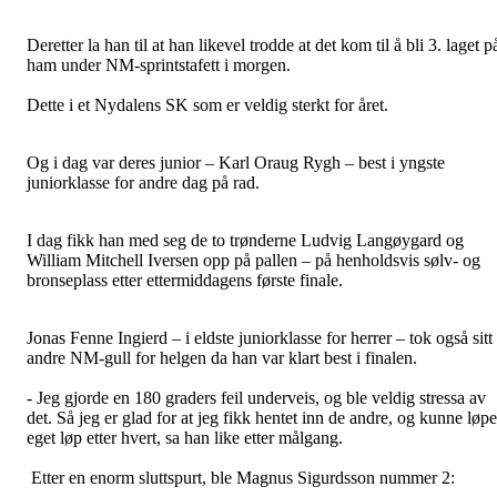
Deretter la han til at han likevel trodde at det kom til å bli 3. laget p
ham under NM-sprintstafett i morgen.
Dette i et Nydalens SK som er veldig sterkt for året.
Og i dag var deres junior – Karl Oraug Rygh – best i yngste
juniorklasse for andre dag på rad.
I dag fikk han med seg de to trønderne Ludvig Langøygard og
William Mitchell Iversen opp på pallen – på henholdsvis sølv- og
bronseplass etter ettermiddagens første finale.
Jonas Fenne Ingierd – i eldste juniorklasse for herrer – tok også sitt
andre NM-gull for helgen da han var klart best i finalen.
- Jeg gjorde en 180 graders feil underveis, og ble veldig stressa av
det. Så jeg er glad for at jeg fikk hentet inn de andre, og kunne løpe
eget løp etter hvert, sa han like etter målgang.
Etter en enorm sluttspurt, ble Magnus Sigurdsson nummer 2: