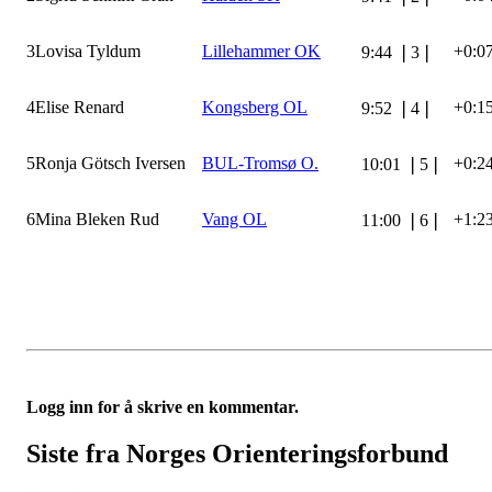
3
Lovisa Tyldum
Lillehammer OK
+0:0
9:44
❘
3
❘
4
Elise Renard
Kongsberg OL
+0:1
9:52
❘
4
❘
5
Ronja Götsch Iversen
BUL-Tromsø O.
+0:2
10:01
❘
5
❘
6
Mina Bleken Rud
Vang OL
+1:2
11:00
❘
6
❘
Logg inn for å skrive en kommentar.
Siste fra Norges Orienteringsforbund