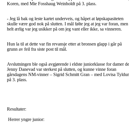
Koren, med Mie Fosshaug Weinholdt på 3. plass.
- Jeg lå bak og leste kartet underveis, og håpet at løpskapasiteten
skulle være god nok på slutten. I mål følte jeg at jeg var foran, men
helt ærlig var jeg usikker på om jeg vant eller ikke, sa vinneren.
Hun la til at dette var fin revansje etter at bronsen glapp i går på
grunn av feil fra siste post til mål.
Avslutningen ble også avgjørende i eldste juniorklasse for damer de
Jenny Danevad var sterkest på slutten, og kunne vinne foran
gårsdagens NM-vinner – Sigrid Schmitt Gran – med Lovisa Tyldu
på 3. plass.
Resultater:
Herrer yngre junior: