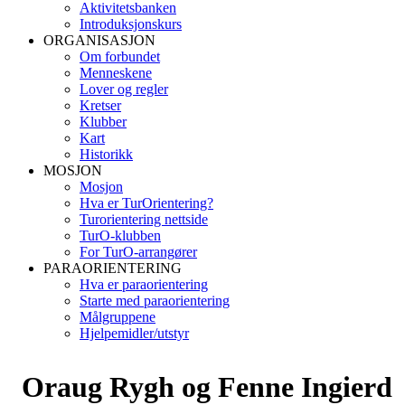
Aktivitetsbanken
Introduksjonskurs
ORGANISASJON
Om forbundet
Menneskene
Lover og regler
Kretser
Klubber
Kart
Historikk
MOSJON
Mosjon
Hva er TurOrientering?
Turorientering nettside
TurO-klubben
For TurO-arrangører
PARAORIENTERING
Hva er paraorientering
Starte med paraorientering
Målgruppene
Hjelpemidler/utstyr
Oraug Rygh og Fenne Ingierd