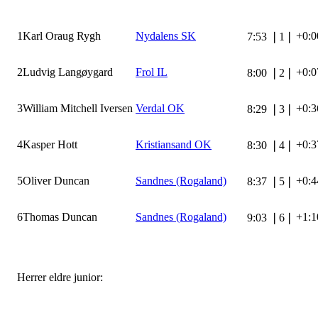
1
Karl Oraug Rygh
Nydalens SK
+0:0
7:53
❘
1
❘
2
Ludvig Langøygard
Frol IL
+0:0
8:00
❘
2
❘
3
William Mitchell Iversen
Verdal OK
+0:3
8:29
❘
3
❘
4
Kasper Hott
Kristiansand OK
+0:3
8:30
❘
4
❘
5
Oliver Duncan
Sandnes (Rogaland)
+0:4
8:37
❘
5
❘
6
Thomas Duncan
Sandnes (Rogaland)
+1:1
9:03
❘
6
❘
Herrer eldre junior: