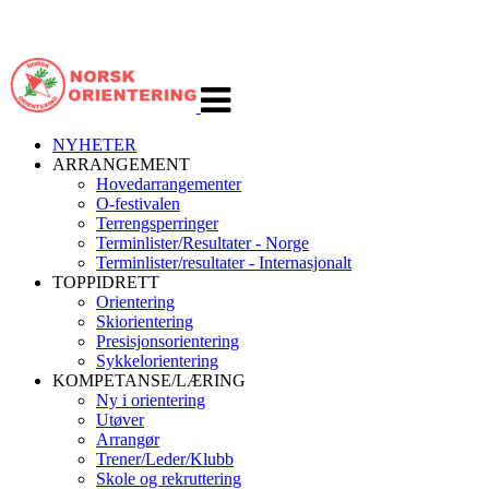
Veksle
navigasjon
NYHETER
ARRANGEMENT
Hovedarrangementer
O-festivalen
Terrengsperringer
Terminlister/Resultater - Norge
Terminlister/resultater - Internasjonalt
TOPPIDRETT
Orientering
Skiorientering
Presisjonsorientering
Sykkelorientering
KOMPETANSE/LÆRING
Ny i orientering
Utøver
Arrangør
Trener/Leder/Klubb
Skole og rekruttering