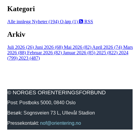
Kategori
Alle innlegg
Nyheter (194)
O-løp (1)
RSS
Arkiv
Juli 2026 (26)
Juni 2026 (68)
Mai 2026 (82)
April 2026 (74)
Mars
2026 (88)
Februar 2026 (82)
Januar 2026 (85)
2025 (822)
2024
(799)
2023 (487)
© NORGES ORIENTERINGSFORBUND
Post: Postboks 5000, 0840 Oslo
Besøk: Sognsveien 73 L, Ullevål Stadion
Pressekontakt:
nof@orientering.no