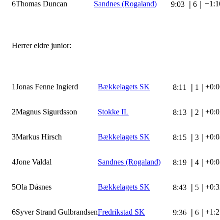
6
Thomas Duncan
Sandnes (Rogaland)
+1:1
9:03
❘
6
❘
Herrer eldre junior:
1
Jonas Fenne Ingierd
Bækkelagets SK
+0:0
8:11
❘
1
❘
2
Magnus Sigurdsson
Stokke IL
+0:0
8:13
❘
2
❘
3
Markus Hirsch
Bækkelagets SK
+0:0
8:15
❘
3
❘
4
Jone Valdal
Sandnes (Rogaland)
+0:0
8:19
❘
4
❘
5
Ola Dåsnes
Bækkelagets SK
+0:3
8:43
❘
5
❘
6
Syver Strand Gulbrandsen
Fredrikstad SK
+1:2
9:36
❘
6
❘