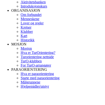
Aktivitetsbanken
Introduksjonskurs
ORGANISASJON
Om forbundet
Menneskene
Lover og regler
Kretser
Klubber
Kart
Historikk
MOSJON
Mosjon
Hva er TurOrientering?
Turorientering nettside
TurO-klubben
For TurO-arrangører
PARAORIENTERING
Hva er paraorientering
Starte med paraorientering
Målgruppene
Hjelpemidler/utstyr