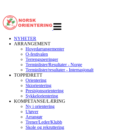
Veksle
navigasjon
NYHETER
ARRANGEMENT
Hovedarrangementer
O-festivalen
Terrengsperringer
Terminlister/Resultater - Norge
Terminlister/resultater - Internasjonalt
TOPPIDRETT
Orientering
Skiorientering
Presisjonsorientering
Sykkelorientering
KOMPETANSE/LÆRING
Ny i orientering
Utøver
Arrangør
Trener/Leder/Klubb
Skole og rekruttering