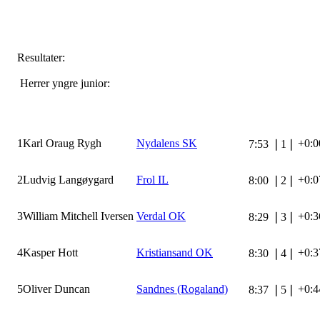
Resultater:
Herrer yngre junior:
1
Karl Oraug Rygh
Nydalens SK
+0:0
7:53
❘
1
❘
2
Ludvig Langøygard
Frol IL
+0:0
8:00
❘
2
❘
3
William Mitchell Iversen
Verdal OK
+0:3
8:29
❘
3
❘
4
Kasper Hott
Kristiansand OK
+0:3
8:30
❘
4
❘
5
Oliver Duncan
Sandnes (Rogaland)
+0:4
8:37
❘
5
❘