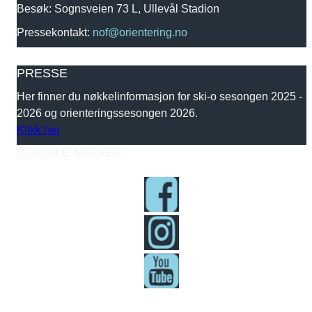
Besøk: Sognsveien 73 L, Ullevål Stadion
Pressekontakt:
nof@orientering.no
PRESSE
Her finner du nøkkelinformasjon for ski-o sesongen 2025 -
2026 og orienteringssesongen 2026.
Klikk her
SOSIALE MEDIER