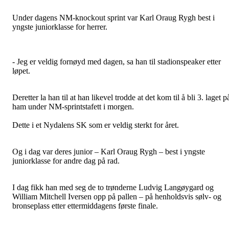
Under dagens NM-knockout sprint var Karl Oraug Rygh best i
yngste juniorklasse for herrer.
- Jeg er veldig fornøyd med dagen, sa han til stadionspeaker etter
løpet.
Deretter la han til at han likevel trodde at det kom til å bli 3. laget p
ham under NM-sprintstafett i morgen.
Dette i et Nydalens SK som er veldig sterkt for året.
Og i dag var deres junior – Karl Oraug Rygh – best i yngste
juniorklasse for andre dag på rad.
I dag fikk han med seg de to trønderne Ludvig Langøygard og
William Mitchell Iversen opp på pallen – på henholdsvis sølv- og
bronseplass etter ettermiddagens første finale.