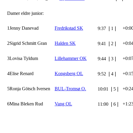
Damer eldre junior:
1
Jenny Danevad
Fredrikstad SK
+0:0
9:37
❘
1
❘
2
Sigrid Schmitt Gran
Halden SK
+0:0
9:41
❘
2
❘
3
Lovisa Tyldum
Lillehammer OK
+0:0
9:44
❘
3
❘
4
Elise Renard
Kongsberg OL
+0:1
9:52
❘
4
❘
5
Ronja Götsch Iversen
BUL-Tromsø O.
+0:2
10:01
❘
5
❘
6
Mina Bleken Rud
Vang OL
+1:2
11:00
❘
6
❘