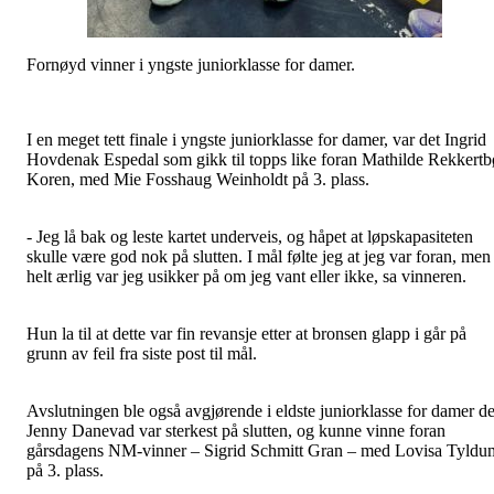
Fornøyd vinner i yngste juniorklasse for damer.
I en meget tett finale i yngste juniorklasse for damer, var det Ingrid
Hovdenak Espedal som gikk til topps like foran Mathilde Rekkertb
Koren, med Mie Fosshaug Weinholdt på 3. plass.
- Jeg lå bak og leste kartet underveis, og håpet at løpskapasiteten
skulle være god nok på slutten. I mål følte jeg at jeg var foran, men
helt ærlig var jeg usikker på om jeg vant eller ikke, sa vinneren.
Hun la til at dette var fin revansje etter at bronsen glapp i går på
grunn av feil fra siste post til mål.
Avslutningen ble også avgjørende i eldste juniorklasse for damer de
Jenny Danevad var sterkest på slutten, og kunne vinne foran
gårsdagens NM-vinner – Sigrid Schmitt Gran – med Lovisa Tyldu
på 3. plass.