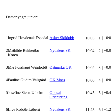
Damer yngre junior:
1
Ingrid Hovdenak Espedal
Asker Skiklubb
+0:
10:03
❘
1
❘
2
Mathilde Rekkertbø
Nydalens SK
+0:
10:04
❘
2
❘
Koren
3
Mie Fosshaug Weinholdt
Østmarka OK
+0:
10:05
❘
3
❘
4
Pauline Gudim Valsgård
OK Moss
+0:
10:06
❘
4
❘
5
Josefine Steen-Utheim
Oppsal
+0:
10:45
❘
5
❘
Orientering
6
Live Robøle Løberg
Nydalens SK
+1:
11:23
❘
6
❘