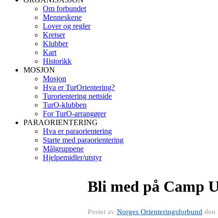
Om forbundet
Menneskene
Lover og regler
Kretser
Klubber
Kart
Historikk
MOSJON
Mosjon
Hva er TurOrientering?
Turorientering nettside
TurO-klubben
For TurO-arrangører
PARAORIENTERING
Hva er paraorientering
Starte med paraorientering
Målgruppene
Hjelpemidler/utstyr
Bli med på Camp Ung
Postet av
Norges Orienteringsforbund
den