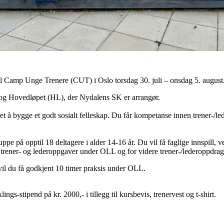
 til Camp Unge Trenere (CUT) i Oslo torsdag 30. juli – onsdag 5. august
og Hovedløpet (HL), der Nydalens SK er arrangør.
å bygge et godt sosialt felleskap. Du får kompetanse innen trener-/le
uppe på opptil 18 deltagere i alder 14-16 år. Du vil få faglige innspill,
 trener- og lederoppgaver under OLL og for videre trener-/lederoppdrag
vil du få godkjent 10 timer praksis under OLL.
gs-stipend på kr. 2000,- i tillegg til kursbevis, trenervest og t-shirt.