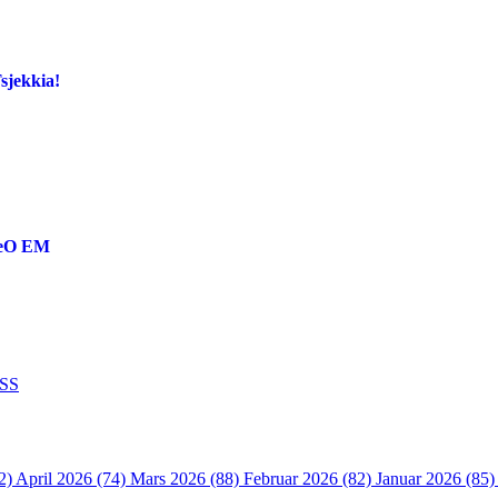
Tsjekkia!
reO EM
SS
2)
April 2026 (74)
Mars 2026 (88)
Februar 2026 (82)
Januar 2026 (85