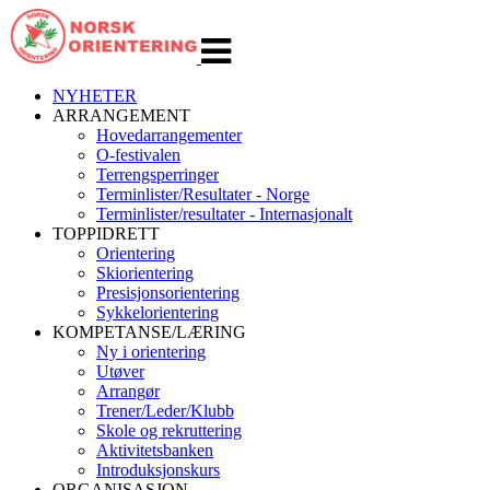
Veksle
navigasjon
NYHETER
ARRANGEMENT
Hovedarrangementer
O-festivalen
Terrengsperringer
Terminlister/Resultater - Norge
Terminlister/resultater - Internasjonalt
TOPPIDRETT
Orientering
Skiorientering
Presisjonsorientering
Sykkelorientering
KOMPETANSE/LÆRING
Ny i orientering
Utøver
Arrangør
Trener/Leder/Klubb
Skole og rekruttering
Aktivitetsbanken
Introduksjonskurs
ORGANISASJON