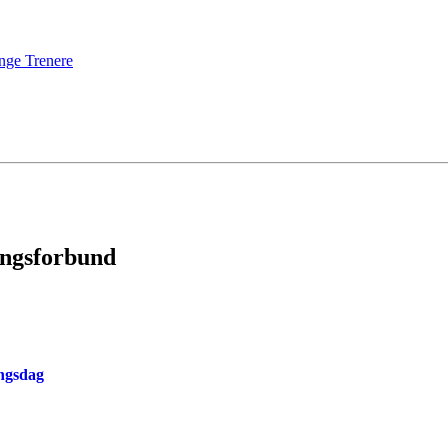
nge Trenere
ingsforbund
ingsdag