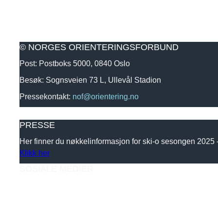
© NORGES ORIENTERINGSFORBUND
Post: Postboks 5000, 0840 Oslo
Besøk: Sognsveien 73 L, Ullevål Stadion
Pressekontakt:
nof@orientering.no
PRESSE
Her finner du nøkkelinformasjon for ski-o sesongen 2025
Klikk her
SOSIALE MEDIER