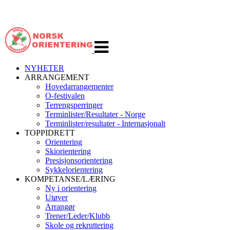
Veksle
navigasjon
NYHETER
ARRANGEMENT
Hovedarrangementer
O-festivalen
Terrengsperringer
Terminlister/Resultater - Norge
Terminlister/resultater - Internasjonalt
TOPPIDRETT
Orientering
Skiorientering
Presisjonsorientering
Sykkelorientering
KOMPETANSE/LÆRING
Ny i orientering
Utøver
Arrangør
Trener/Leder/Klubb
Skole og rekruttering