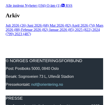
Alle innlegg
Nyheter (194)
O-løp (1)
RSS
Arkiv
Juli 2026 (26)
Juni 2026 (68)
Mai 2026 (82)
April 2026 (74)
Mars
2026 (88)
Februar 2026 (82)
Januar 2026 (85)
2025 (822)
2024
(799)
2023 (487)
© NORGES ORIENTERINGSFORBUND
Post: Postboks 5000, 0840 Oslo
Besøk: Sognsveien 73 L, Ullevål Stadion
Pressekontakt:
nof@orientering.no
PRESSE