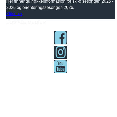
Her finner du nøkkelinformasjon for ski-o sesongen 2025 -
2026 og orienteringssesongen 2026.
Klikk her
SOSIALE MEDIER