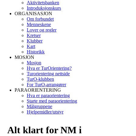
Aktivitetsbanken
Introduksjonskurs
ORGANISASJON
Om forbundet
Menneskene
Lover og regler
Kretser
Klubber
Kart
Historikk
MOSJON
Mosjon
Hva er TurOrientering?
Turorientering nettside
TurO-klubben
For TurO-arrangører
PARAORIENTERING
Hva er paraorientering
Starte med paraorientering
Målgruppene
Hjelpemidler/utstyr
Alt klart for NM i