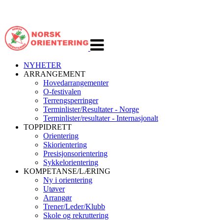
Veksle
navigasjon
NYHETER
ARRANGEMENT
Hovedarrangementer
O-festivalen
Terrengsperringer
Terminlister/Resultater - Norge
Terminlister/resultater - Internasjonalt
TOPPIDRETT
Orientering
Skiorientering
Presisjonsorientering
Sykkelorientering
KOMPETANSE/LÆRING
Ny i orientering
Utøver
Arrangør
Trener/Leder/Klubb
Skole og rekruttering