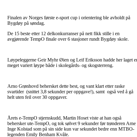
Finalen av Norges første e-sport cup i orientering ble avholdt på
Bygdøy på søndag.
De 15 beste etter 12 delkonkurranser på nett fikk stille i en
avgjørende TempO finale over 6 stasjoner rundt Bygdøy skole.
Løypeleggerne Geir Myhr Øien og Leif Eriksson hadde her laget e
meget variert løype både i skolegårds- og skogsterreng.
Arno Grønhovd behersket dette best, og vant klart etter raske
svartider (snittet 3,8 sekunder per oppgave!), samt også ved å gå
helt uten feil over 30 oppgaver.
Årets e-TempO stjernskudd, Martin Hoset viste at han også
behersker ute-TempO, og tok sølvet 9 sekunder før trønderen Arne
Inge Kolstad som på sin side kun var sekundet bedre enn MTBO-
legenden Emily Benham Kvåle.