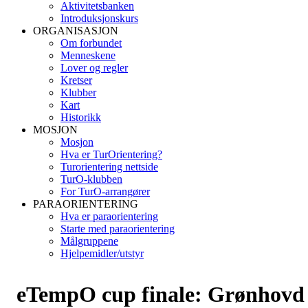
Aktivitetsbanken
Introduksjonskurs
ORGANISASJON
Om forbundet
Menneskene
Lover og regler
Kretser
Klubber
Kart
Historikk
MOSJON
Mosjon
Hva er TurOrientering?
Turorientering nettside
TurO-klubben
For TurO-arrangører
PARAORIENTERING
Hva er paraorientering
Starte med paraorientering
Målgruppene
Hjelpemidler/utstyr
eTempO cup finale: Grønhovd