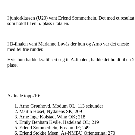
I juniorklassen (U20) vant Erlend Sommerhein. Det med et resultat
som holdt til en 5. plass i totalen.
I B-finalen vant Marianne Løvås der hun og Arno var det eneste
med feilfrie runder.
Hvis hun hadde kvalifisert seg til A-finalen, hadde det holdt til en 5
plass.
A-finale topp-10:
Arno Grønhovd, Modum OL; 113 sekunder
Martin Hoset,
Nydalens SK; 209
Arne Inge Kolstad, Wing OK; 218
Emily Benham Kvåle, Hadeland OL; 219
Erlend Sommerhein, Fossum IF; 2
49
Erlend Stokke Meen, Ås-NMBU Orientering; 270