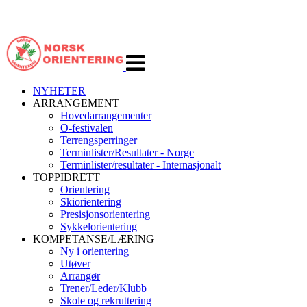
Veksle
navigasjon
NYHETER
ARRANGEMENT
Hovedarrangementer
O-festivalen
Terrengsperringer
Terminlister/Resultater - Norge
Terminlister/resultater - Internasjonalt
TOPPIDRETT
Orientering
Skiorientering
Presisjonsorientering
Sykkelorientering
KOMPETANSE/LÆRING
Ny i orientering
Utøver
Arrangør
Trener/Leder/Klubb
Skole og rekruttering