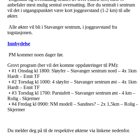
anbefaler mest mulig sentral overnatting. Bor du sentralt i sentrum
vil det i utgangspunktet være kort joggeavstand (1-2 km) til alle
økter.
Alle økter vil bli i Stavanger sentrum, i joggeavstand fra
togstasjonen.
Innbydelse
PM kommer noen dager før.
Grovt program (her vil det komme oppdateringer til PM):
• #1 Onsdag kl 1800: Sløyfer – Stavanger sentrum nord – 4x 1km
Hardt – Emit TF
• #2 Torsdag kl 1000: 4 sløyfer – Stavanger sentrum øst – 4x 1km
Hardt – Emit TF
• #3 Torsdag kl 1700: Parstafett – Stavanger sentrum øst - 4 km –
Rolig - Skjermer
• #4 Fredag kl 0900: NM modell – Sandnes? – 2x 1,5km – Rolig -
Skjermer
Du melder deg på til de respektive øktene via linkene nedenfor.