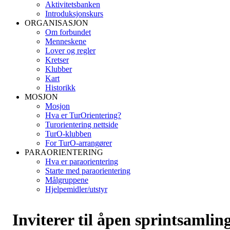
Aktivitetsbanken
Introduksjonskurs
ORGANISASJON
Om forbundet
Menneskene
Lover og regler
Kretser
Klubber
Kart
Historikk
MOSJON
Mosjon
Hva er TurOrientering?
Turorientering nettside
TurO-klubben
For TurO-arrangører
PARAORIENTERING
Hva er paraorientering
Starte med paraorientering
Målgruppene
Hjelpemidler/utstyr
Inviterer til åpen sprintsamlin