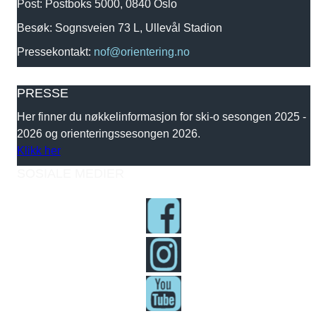
Post: Postboks 5000, 0840 Oslo
Besøk: Sognsveien 73 L, Ullevål Stadion
Pressekontakt:
nof@orientering.no
PRESSE
Her finner du nøkkelinformasjon for ski-o sesongen 2025 -
2026 og orienteringssesongen 2026.
Klikk her
SOSIALE MEDIER