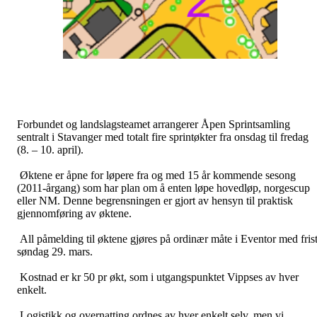
Forbundet og landslagsteamet arrangerer Åpen Sprintsamling
sentralt i Stavanger med totalt fire sprintøkter fra onsdag til fredag
(8. – 10. april).
Øktene er åpne for løpere fra og med 15 år kommende sesong
(2011-årgang) som har plan om å enten løpe hovedløp, norgescup
eller NM. Denne begrensningen er gjort av hensyn til praktisk
gjennomføring av øktene.
All påmelding til øktene gjøres på ordinær måte i Eventor med fris
søndag 29. mars.
Kostnad er kr 50 pr økt, som i utgangspunktet Vippses av hver
enkelt.
Logistikk og overnatting ordnes av hver enkelt selv, men vi