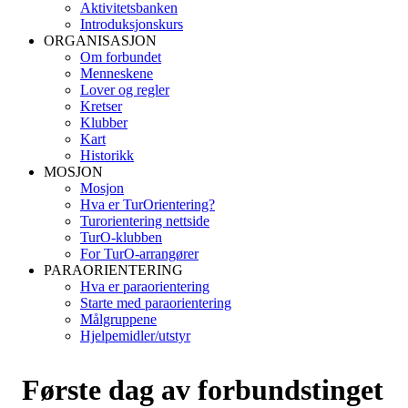
Aktivitetsbanken
Introduksjonskurs
ORGANISASJON
Om forbundet
Menneskene
Lover og regler
Kretser
Klubber
Kart
Historikk
MOSJON
Mosjon
Hva er TurOrientering?
Turorientering nettside
TurO-klubben
For TurO-arrangører
PARAORIENTERING
Hva er paraorientering
Starte med paraorientering
Målgruppene
Hjelpemidler/utstyr
Første dag av forbundstinget