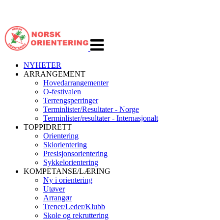
Veksle
navigasjon
NYHETER
ARRANGEMENT
Hovedarrangementer
O-festivalen
Terrengsperringer
Terminlister/Resultater - Norge
Terminlister/resultater - Internasjonalt
TOPPIDRETT
Orientering
Skiorientering
Presisjonsorientering
Sykkelorientering
KOMPETANSE/LÆRING
Ny i orientering
Utøver
Arrangør
Trener/Leder/Klubb
Skole og rekruttering