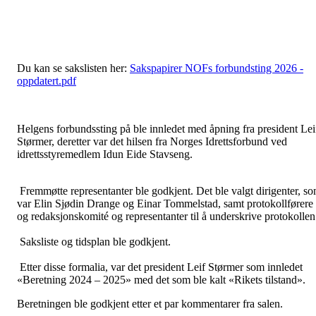
Du kan se sakslisten her:
Sakspapirer NOFs forbundsting 2026 -
oppdatert.pdf
Helgens forbundssting på ble innledet med åpning fra president Lei
Størmer, deretter var det hilsen fra Norges Idrettsforbund ved
idrettsstyremedlem Idun Eide Stavseng.
Fremmøtte representanter ble godkjent. Det ble valgt dirigenter, s
var Elin Sjødin Drange og Einar Tommelstad, samt protokollførere
og redaksjonskomité og representanter til å underskrive protokollen
Saksliste og tidsplan ble godkjent.
Etter disse formalia, var det president Leif Størmer som innledet
«Beretning 2024 – 2025» med det som ble kalt «Rikets tilstand».
Beretningen ble godkjent etter et par kommentarer fra salen.