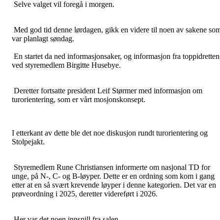
Selve valget vil foregå i morgen.
Med god tid denne lørdagen, gikk en videre til noen av sakene so
var planlagt søndag.
En startet da ned informasjonsaker, og informasjon fra toppidretten
ved styremedlem Birgitte Husebye.
Deretter fortsatte president Leif Størmer med informasjon om
turorientering, som er vårt mosjonskonsept.
I etterkant av dette ble det noe diskusjon rundt turorientering og
Stolpejakt.
Styremedlem Rune Christiansen informerte om nasjonal TD for
unge, på N-, C- og B-løyper. Dette er en ordning som kom i gang
etter at en så svært krevende løyper i denne kategorien. Det var en
prøveordning i 2025, deretter videreført i 2026.
Her var det noen innspill fra salen.