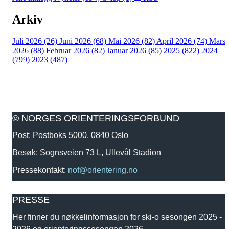
Arkiv
Juli 2026 (26)
Juni 2026 (68)
Mai 2026 (82)
April 2026 (74)
Mars
2026 (88)
Februar 2026 (82)
Januar 2026 (85)
2025 (822)
2024
(799)
2023 (487)
© NORGES ORIENTERINGSFORBUND
Post: Postboks 5000, 0840 Oslo
Besøk: Sognsveien 73 L, Ullevål Stadion
Pressekontakt:
nof@orientering.no
PRESSE
Her finner du nøkkelinformasjon for ski-o sesongen 2025 -
2026 og orienteringssesongen 2026.