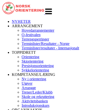
Veksle
navigasjon
NYHETER
ARRANGEMENT
Hovedarrangementer
O-festivalen
Terrengsperringer
Terminlister/Resultater - Norge
Terminlister/resultater - Internasjonalt
TOPPIDRETT
Orientering
Skiorientering
Presisjonsorientering
Sykkelorientering
KOMPETANSE/LÆRING
Ny i orientering
Utøver
Arrangør
Trener/Leder/Klubb
Skole og rekruttering
Aktivitetsbanken
Introduksjonskurs
ORGANISASJON