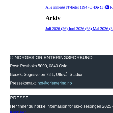
Alle innlegg
Nyheter (194)
O-løp (1)
R
Arkiv
Juli 2026 (26)
Juni 2026 (68)
Mai 2026 (8
© NORGES ORIENTERINGSFORBUND
Post: Postboks 5000, 0840 Oslo
Besøk: Sognsveien 73 L, Ullevål Stadion
Pressekontakt:
nof@orientering.no
PRESSE
Her finner du nøkkelinformasjon for ski-o sesongen 2025
Klikk her