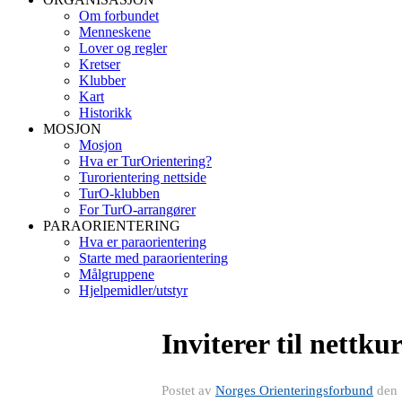
Om forbundet
Menneskene
Lover og regler
Kretser
Klubber
Kart
Historikk
MOSJON
Mosjon
Hva er TurOrientering?
Turorientering nettside
TurO-klubben
For TurO-arrangører
PARAORIENTERING
Hva er paraorientering
Starte med paraorientering
Målgruppene
Hjelpemidler/utstyr
Inviterer til nettku
Postet av
Norges Orienteringsforbund
den