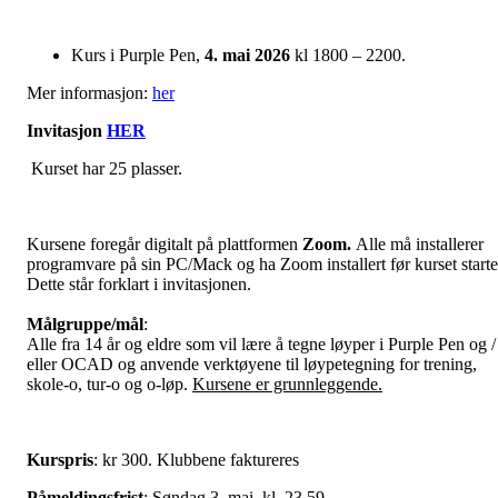
Kurs i Purple Pen,
4. mai 2026
kl 1800 – 2200.
Mer informasjon:
her
Invitasjon
HER
Kurset har 25 plasser.
Kursene foregår digitalt på plattformen
Zoom.
Alle må installerer
programvare på sin PC/Mack og ha Zoom installert før kurset starte
Dette står forklart i invitasjonen.
Målgruppe/mål
:
Alle fra 14 år og eldre som vil lære å tegne løyper i Purple Pen og /
eller OCAD og anvende verktøyene til løypetegning for trening,
skole-o, tur-o og o-løp.
Kursene er grunnleggende.
Kurspris
: kr 300. Klubbene faktureres
Påmeldingsfrist
: Søndag 3. mai, kl. 23.59