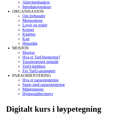
Aktivitetsbanken
Introduksjonskurs
ORGANISASJON
Om forbundet
Menneskene
Lover og regler
Kretser
Klubber
Kart
Historikk
MOSJON
Mosjon
Hva er TurOrientering?
Turorientering nettside
TurO-klubben
For TurO-arrangører
PARAORIENTERING
Hva er paraorientering
Starte med paraorientering
Målgruppene
Hjelpemidler/utstyr
Digitalt kurs i løypetegning