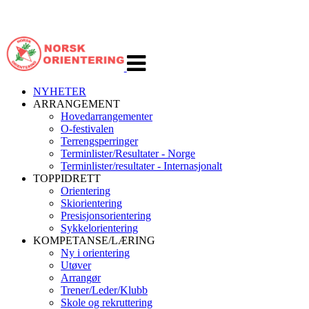
Veksle
navigasjon
NYHETER
ARRANGEMENT
Hovedarrangementer
O-festivalen
Terrengsperringer
Terminlister/Resultater - Norge
Terminlister/resultater - Internasjonalt
TOPPIDRETT
Orientering
Skiorientering
Presisjonsorientering
Sykkelorientering
KOMPETANSE/LÆRING
Ny i orientering
Utøver
Arrangør
Trener/Leder/Klubb
Skole og rekruttering