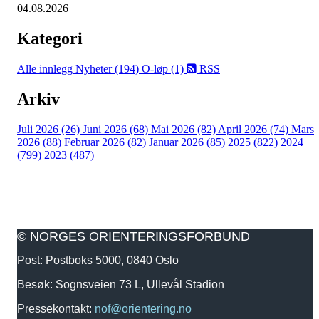
04.08.2026
Kategori
Alle innlegg
Nyheter (194)
O-løp (1)
RSS
Arkiv
Juli 2026 (26)
Juni 2026 (68)
Mai 2026 (82)
April 2026 (74)
Mars
2026 (88)
Februar 2026 (82)
Januar 2026 (85)
2025 (822)
2024
(799)
2023 (487)
© NORGES ORIENTERINGSFORBUND
Post: Postboks 5000, 0840 Oslo
Besøk: Sognsveien 73 L, Ullevål Stadion
Pressekontakt:
nof@orientering.no