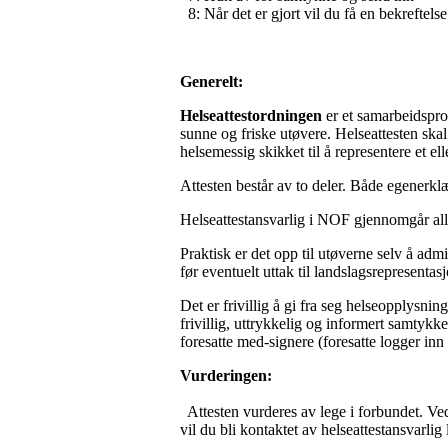
8: Når det er gjort vil du få en bekreftel
Generelt:
Helseattestordningen
er et samarbeidspros
sunne og friske utøvere. Helseattesten ska
helsemessig skikket til å representere et e
Attesten består av to deler. Både egenerklæ
Helseattestansvarlig i NOF gjennomgår alle
Praktisk er det opp til utøverne selv å admi
før eventuelt uttak til landslagsrepresentas
Det er frivillig å gi fra seg helseopplysnin
frivillig, uttrykkelig og informert samtykke
foresatte med-signere (foresatte logger in
Vurderingen:
Attesten vurderes av lege i forbundet. Ved
vil du bli kontaktet av helseattestansvarli