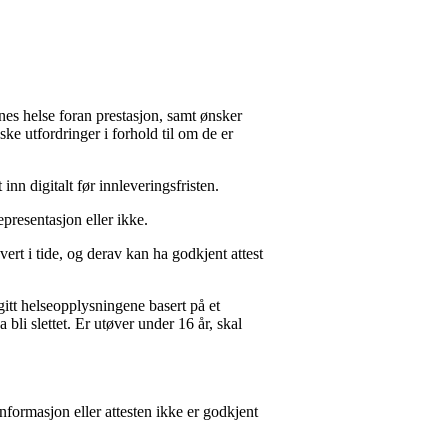
nes helse foran prestasjon, samt ønsker
ke utfordringer i forhold til om de er
nn digitalt før innleveringsfristen.
epresentasjon eller ikke.
evert i tide, og derav kan ha godkjent attest
vgitt helseopplysningene basert på et
bli slettet. Er utøver under 16 år, skal
nformasjon eller attesten ikke er godkjent