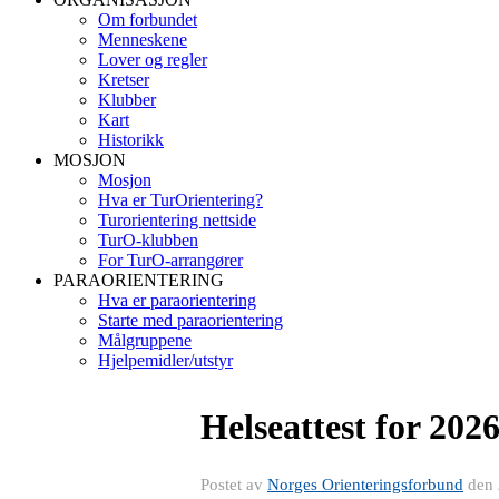
Om forbundet
Menneskene
Lover og regler
Kretser
Klubber
Kart
Historikk
MOSJON
Mosjon
Hva er TurOrientering?
Turorientering nettside
TurO-klubben
For TurO-arrangører
PARAORIENTERING
Hva er paraorientering
Starte med paraorientering
Målgruppene
Hjelpemidler/utstyr
Helseattest for 202
Postet av
Norges Orienteringsforbund
den