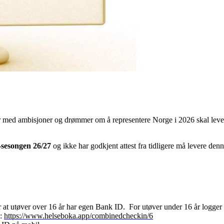
med ambisjoner og drømmer om å representere Norge i 2026 skal lever
sesongen 26/27
og ikke har godkjent attest fra tidligere må levere den
r at utøver over 16 år har egen Bank ID. For utøver under 16 år logger 
k:
https://www.helseboka.app/combinedcheckin/6