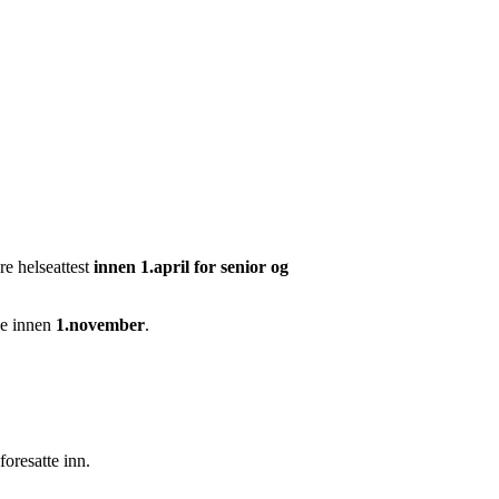
e helseattest
innen 1.april for senior og
ne innen
1.november
.
foresatte inn.