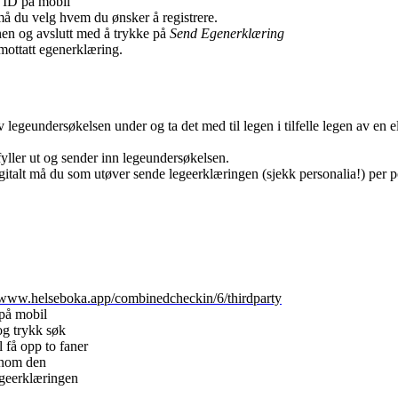
k ID på mobil
må du velg hvem du ønsker å registrere.
nen og avslutt med å trykke på
Send Egenerklæring
mottatt egenerklæring.
legeundersøkelsen under og ta det med til legen i tilfelle legen av en e
ller ut og sender inn legeundersøkelsen.
talt må du som utøver sende legeerklæringen (sjekk personalia!) per p
//www.helseboka.app/combinedcheckin/6/thirdparty
 på mobil
og trykk søk
 få opp to faner
nnom den
legeerklæringen