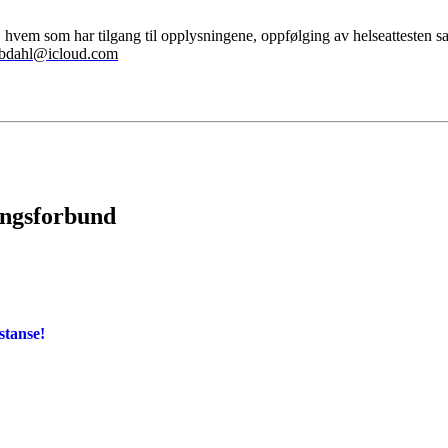
vem som har tilgang til opplysningene, oppfølging av helseattesten s
ybdahl@icloud.com
ingsforbund
stanse!