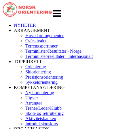
Veksle
navigasjon
NYHETER
ARRANGEMENT
Hovedarrangementer
O-festivalen
Terrengsperringer
Terminlister/Resultater - Norge
Terminlister/resultater - Internasjonalt
TOPPIDRETT
Orientering
Skiorientering
Presisjonsorientering
Sykkelorientering
KOMPETANSE/LÆRING
Ny i orientering
Utøver
Arrangør
Trener/Leder/Klubb
Skole og rekruttering
Aktivitetsbanken
Introduksjonskurs
ORGANISASJON