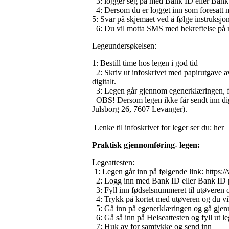
3: logger seg på med Bank ID eller Ban
4: Dersom du er logget inn som foresatt 
5: Svar på skjemaet ved å følge instruksjo
6: Du vil motta SMS med bekreftelse på 
Legeundersøkelsen:
1: Bestill time hos legen i god tid
2: Skriv ut infoskrivet med papirutgave av 
digitalt.
3: Legen går gjennom egenerklæringen, fy
OBS! Dersom legen ikke får sendt inn digi
Julsborg 26, 7607 Levanger).
Lenke til infoskrivet for leger ser du:
her
Praktisk gjennomføring- legen:
Legeattesten:
1: Legen går inn på følgende link:
https:
2: Logg inn med Bank ID eller Bank ID
3: Fyll inn fødselsnummeret til utøveren 
4: Trykk på kortet med utøveren og du vil
5: Gå inn på egenerklæringen og gå gje
6: Gå så inn på Helseattesten og fyll ut 
7: Huk av for samtykke og send inn