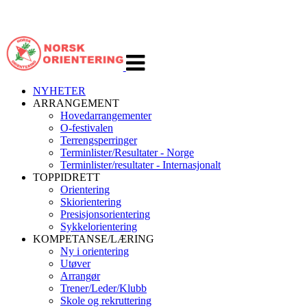
Veksle
navigasjon
NYHETER
ARRANGEMENT
Hovedarrangementer
O-festivalen
Terrengsperringer
Terminlister/Resultater - Norge
Terminlister/resultater - Internasjonalt
TOPPIDRETT
Orientering
Skiorientering
Presisjonsorientering
Sykkelorientering
KOMPETANSE/LÆRING
Ny i orientering
Utøver
Arrangør
Trener/Leder/Klubb
Skole og rekruttering