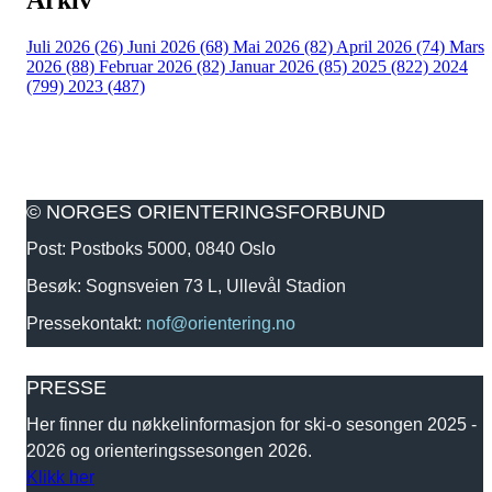
Juli 2026 (26)
Juni 2026 (68)
Mai 2026 (82)
April 2026 (74)
Mars
2026 (88)
Februar 2026 (82)
Januar 2026 (85)
2025 (822)
2024
(799)
2023 (487)
© NORGES ORIENTERINGSFORBUND
Post: Postboks 5000, 0840 Oslo
Besøk: Sognsveien 73 L, Ullevål Stadion
Pressekontakt:
nof@orientering.no
PRESSE
Her finner du nøkkelinformasjon for ski-o sesongen 2025 -
2026 og orienteringssesongen 2026.
Klikk her