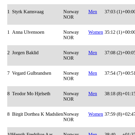
1
Styrk Kamsvaag
Norway
Men
37:03 (1)
+00:0
NOR
1
Anna Ulvensoen
Norway
Women
35:12 (1)
+00:0
NOR
2
Jorgen Baklid
Norway
Men
37:08 (2)
+00:0
NOR
7
Vegard Gulbrandsen
Norway
Men
37:54 (7)
+00:5
NOR
8
Teodor Mo Hjelseth
Norway
Men
38:18 (8)
+01:1
NOR
8
Birgit Dorthea K Madslien
Norway
Women
37:59 (8)
+02:4
NOR
10
Henrik Fredrikse Aas
Norway
Men
38:40
+01:3