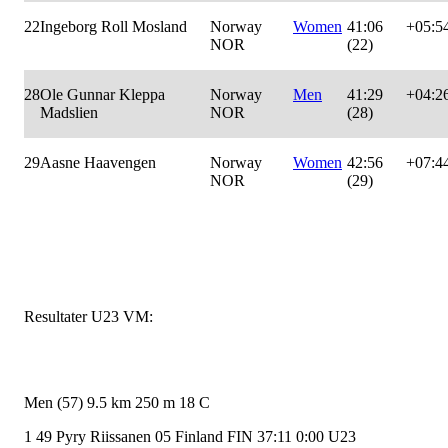
22
Ingeborg Roll Mosland
Norway
Women
41:06
+05:5
NOR
(22)
28
Ole Gunnar Kleppa
Norway
Men
41:29
+04:2
Madslien
NOR
(28)
29
Aasne Haavengen
Norway
Women
42:56
+07:4
NOR
(29)
Resultater U23 VM:
Men (57) 9.5 km 250 m 18 C
1 49 Pyry Riissanen 05 Finland FIN 37:11 0:00 U23