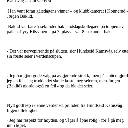
Kamsvåg – som var best.
Han vant foran gårsdagens vinner – og klubbkamerat i Konnerud 
Jørgen Baklid.
Baklid var bare 5 sekunder bak landslagskollegaen på toppen av
pallen. Pyry Riissanen – på 3. plass – var 8. sekunder bak.
- Det var nervepirrende på slutten, sier Hundseid Kamsvåg selv ette
sin første seier i verdenscupen.
- Jeg har gjort gode valg på avgjørende strekk, men på slutten gjor
jeg en feil. Jeg trodde det skulle koste meg seieren, men Jørgen
(Baklid) gjorde også en feil - og da ble det seier.
Nytt godt løp i denne verdenscuprunden fra Hundseid Kamsvåg.
Ingen tilfeldighet:
- Jeg har respekt for høyden, og våger å åpne rolig - for å gå meg
inn i løpet.