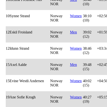
NOR
(10)
10
Synne Strand
Norway
Women
38:10
+02:5
NOR
(10)
12
Eskil Froisland
Norway
Men
39:02
+01:5
NOR
(12)
12
Idunn Strand
Norway
Women
38:46
+03:3
NOR
(12)
15
Axel Aalde
Norway
Men
39:48
+02:4
NOR
(15)
15
Evine Westli Andersen
Norway
Women
40:02
+04:5
NOR
(15)
19
Ane Sofie Krogh
Norway
Women
40:27
+05:1
NOR
(19)