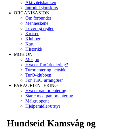
Aktivitetsbanken
Introduksjonskurs
ORGANISASJON
Om forbundet
Menneskene
Lover og regler
Kretser
Klubber
Kart
Historikk
MOSJON
Mosjon
Hva er TurOrientering?
Turorientering nettside
TurO-klubben
For TurO-arrangører
PARAORIENTERING
Hva er paraorientering
Starte med paraorientering
Målgruppene
Hjelpemidler/utstyr
Hundseid Kamsvåg og