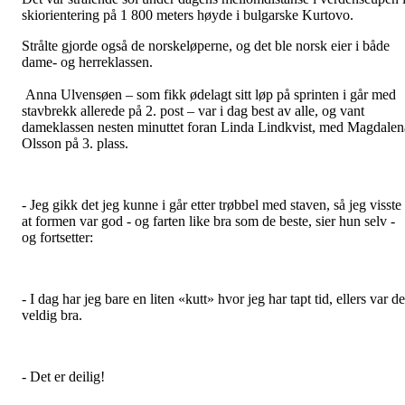
skiorientering på 1 800 meters høyde i bulgarske Kurtovo.
Strålte gjorde også de norskeløperne, og det ble norsk eier i både
dame- og herreklassen.
Anna Ulvensøen – som fikk ødelagt sitt løp på sprinten i går med
stavbrekk allerede på 2. post – var i dag best av alle, og vant
dameklassen nesten minuttet foran Linda Lindkvist, med Magdalen
Olsson på 3. plass.
- Jeg gikk det jeg kunne i går etter trøbbel med staven, så jeg visste
at formen var god - og farten like bra som de beste, sier hun selv -
og fortsetter:
- I dag har jeg bare en liten «kutt» hvor jeg har tapt tid, ellers var de
veldig bra.
- Det er deilig!