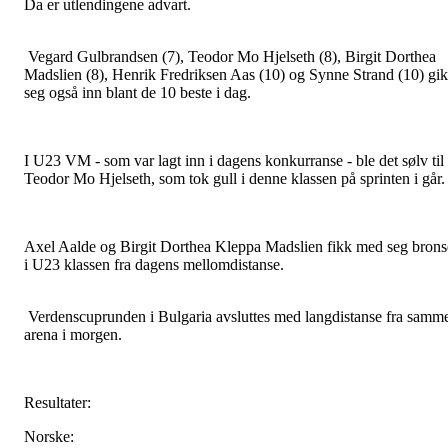
Da er utlendingene advart.
Vegard Gulbrandsen (7), Teodor Mo Hjelseth (8), Birgit Dorthea
Madslien (8), Henrik Fredriksen Aas (10) og Synne Strand (10) gi
seg også inn blant de 10 beste i dag.
I U23 VM - som var lagt inn i dagens konkurranse - ble det sølv til
Teodor Mo Hjelseth, som tok gull i denne klassen på sprinten i går.
Axel Aalde og Birgit Dorthea Kleppa Madslien fikk med seg brons
i U23 klassen fra dagens mellomdistanse.
Verdenscuprunden i Bulgaria avsluttes med langdistanse fra samm
arena i morgen.
Resultater:
Norske: