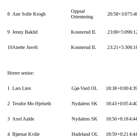
Oppsal
8
Ane Sofie Krogh
20:58
+3:07
5:4
Orientering
9
Jenny Baklid
Konnerud IL
23:00
+5:09
6:1
10
Anette Juveli
Konnerud IL
23:21
+5:30
6:1
Herrer senior:
1
Lars Lien
Gjø-Vard OL
18:38
+0:00
4:3
2
Teodor Mo Hjelseth
Nydalens SK
18:43
+0:05
4:4
3
Axel Aalde
Nydalens SK
18:56
+0:18
4:4
4
Bjørnar Kvåle
Hadeland OL
18:59
+0:21
4:4