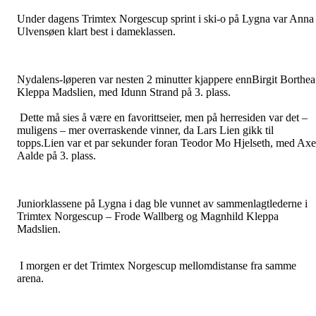
Under dagens Trimtex Norgescup sprint i ski-o på Lygna var Anna
Ulvensøen klart best i dameklassen.
Nydalens-løperen var nesten 2 minutter kjappere ennBirgit Borthea
Kleppa Madslien, med Idunn Strand på 3. plass.
Dette må sies å være en favorittseier, men på herresiden var det –
muligens – mer overraskende vinner, da Lars Lien gikk til
topps.Lien var et par sekunder foran Teodor Mo Hjelseth, med Axe
Aalde på 3. plass.
Juniorklassene på Lygna i dag ble vunnet av sammenlagtlederne i
Trimtex Norgescup – Frode Wallberg og Magnhild Kleppa
Madslien.
I morgen er det Trimtex Norgescup mellomdistanse fra samme
arena.