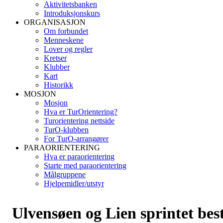
Aktivitetsbanken
Introduksjonskurs
ORGANISASJON
Om forbundet
Menneskene
Lover og regler
Kretser
Klubber
Kart
Historikk
MOSJON
Mosjon
Hva er TurOrientering?
Turorientering nettside
TurO-klubben
For TurO-arrangører
PARAORIENTERING
Hva er paraorientering
Starte med paraorientering
Målgruppene
Hjelpemidler/utstyr
Ulvensøen og Lien sprintet bes