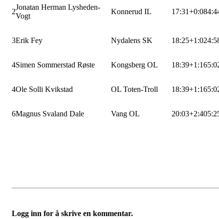
Jonatan Herman Lysheden-
2
Konnerud IL
17:31
+0:08
4:4
Vogt
3
Erik Fey
Nydalens SK
18:25
+1:02
4:5
4
Simen Sommerstad Røste
Kongsberg OL
18:39
+1:16
5:0
4
Ole Solli Kvikstad
OL Toten-Troll
18:39
+1:16
5:0
6
Magnus Svaland Dale
Vang OL
20:03
+2:40
5:2
Logg inn for å skrive en kommentar.