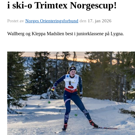
i ski-o Trimtex Norgescup!
Postet av
Norges Orienteringsforbund
den
17. jan 2026
Wallberg og Kleppa Madslien best i juniorklassene på Lygna.