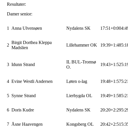
Resultater:
Damer senior:
1
Anna Ulvensøen
Nydalens SK
17:51
+0:00
4:4
Birgit Dorthea Kleppa
2
Lillehammer OK
19:39
+1:48
5:1
Madslien
IL BUL-Tromsø
3
Idunn Strand
19:43
+1:52
5:1
O.
4
Evine Westli Andersen
Løten o-lag
19:48
+1:57
5:2
5
Synne Strand
Lierbygda OL
19:49
+1:58
5:2
6
Doris Kudre
Nydalens SK
20:20
+2:29
5:2
7
Åsne Haavengen
Kongsberg OL
20:42
+2:51
5:3