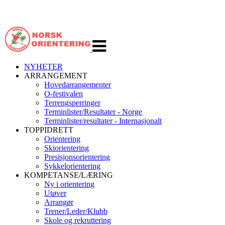
Veksle
navigasjon
NYHETER
ARRANGEMENT
Hovedarrangementer
O-festivalen
Terrengsperringer
Terminlister/Resultater - Norge
Terminlister/resultater - Internasjonalt
TOPPIDRETT
Orientering
Skiorientering
Presisjonsorientering
Sykkelorientering
KOMPETANSE/LÆRING
Ny i orientering
Utøver
Arrangør
Trener/Leder/Klubb
Skole og rekruttering