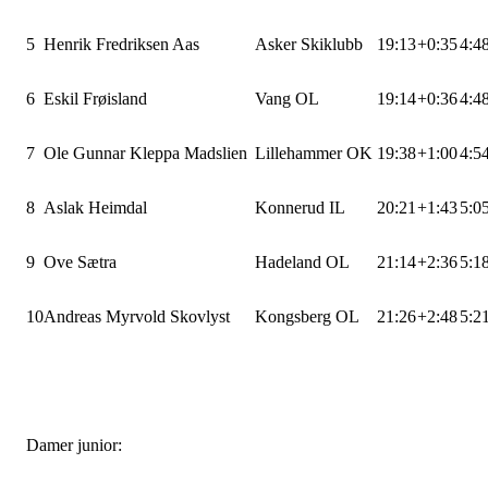
5
Henrik Fredriksen Aas
Asker Skiklubb
19:13
+0:35
4:4
6
Eskil Frøisland
Vang OL
19:14
+0:36
4:4
7
Ole Gunnar Kleppa Madslien
Lillehammer OK
19:38
+1:00
4:5
8
Aslak Heimdal
Konnerud IL
20:21
+1:43
5:0
9
Ove Sætra
Hadeland OL
21:14
+2:36
5:1
10
Andreas Myrvold Skovlyst
Kongsberg OL
21:26
+2:48
5:2
Damer junior: