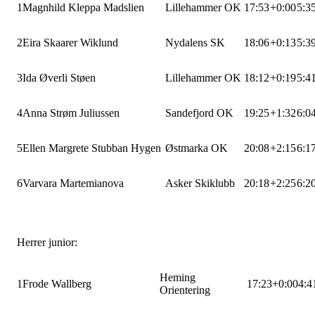
1
Magnhild Kleppa Madslien
Lillehammer OK
17:53
+0:00
5:3
2
Eira Skaarer Wiklund
Nydalens SK
18:06
+0:13
5:3
3
Ida Øverli Støen
Lillehammer OK
18:12
+0:19
5:4
4
Anna Strøm Juliussen
Sandefjord OK
19:25
+1:32
6:0
5
Ellen Margrete Stubban Hygen
Østmarka OK
20:08
+2:15
6:1
6
Varvara Martemianova
Asker Skiklubb
20:18
+2:25
6:2
Herrer junior:
Heming
1
Frode Wallberg
17:23
+0:00
4:4
Orientering