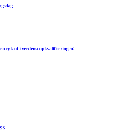
ingsdag
en røk ut i verdenscupkvalifiseringen!
SS