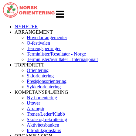
Veksle
navigasjon
NYHETER
ARRANGEMENT
Hovedarrangementer
O-festivalen
Terrengsperringer
Terminlister/Resultater - Norge
Terminlister/resultater - Internasjonalt
TOPPIDRETT
Orientering
Skiorientering
Presisjonsorientering
Sykkelorientering
KOMPETANSE/LÆRING
Ny i orientering
Utøver
Arrangør
Trener/Leder/Klubb
Skole og rekruttering
Aktivitetsbanken
Introduksjonskurs
ORGANISASJON