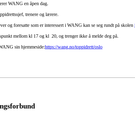
ngerer WANG en åpen dag.
idrettssjef, trenere og lærere.
ever og foresatte som er interessert i WANG kan se seg rundt på skolen
spunkt mellom kl 17 og kl 20, og trenger ikke å melde deg på.
på WANG sin hjemmeside:
https://wang.no/toppidrett/oslo
ingsforbund