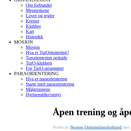
Om forbundet
Menneskene
Lover og regler
Kretser
Klubber
Kart
Historikk
MOSJON
Mosjon
Hva er TurOrientering?
Turorientering nettside
TurO-klubben
For TurO-arrangører
PARAORIENTERING
Hva er paraorientering
Starte med paraorientering
Målgruppene
Hjelpemidler/utstyr
Åpen trening og å
Postet av
Norges Orienteringsforbund
den