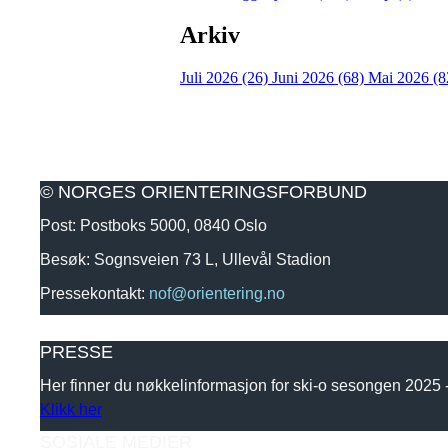
Arkiv
Juli 2026 (26)
Juni 2026 (68)
Mai 2026 (8
© NORGES ORIENTERINGSFORBUND
Post: Postboks 5000, 0840 Oslo
Besøk: Sognsveien 73 L, Ullevål Stadion
Pressekontakt:
nof@orientering.no
PRESSE
Her finner du nøkkelinformasjon for ski-o sesongen 2025
Klikk her
SOSIALE MEDIER