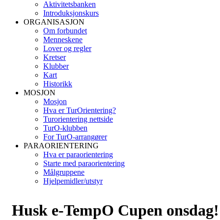
Aktivitetsbanken
Introduksjonskurs
ORGANISASJON
Om forbundet
Menneskene
Lover og regler
Kretser
Klubber
Kart
Historikk
MOSJON
Mosjon
Hva er TurOrientering?
Turorientering nettside
TurO-klubben
For TurO-arrangører
PARAORIENTERING
Hva er paraorientering
Starte med paraorientering
Målgruppene
Hjelpemidler/utstyr
Husk e-TempO Cupen onsdag!