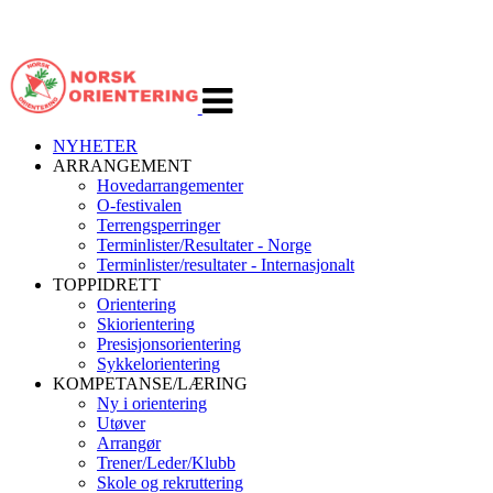
Veksle
navigasjon
NYHETER
ARRANGEMENT
Hovedarrangementer
O-festivalen
Terrengsperringer
Terminlister/Resultater - Norge
Terminlister/resultater - Internasjonalt
TOPPIDRETT
Orientering
Skiorientering
Presisjonsorientering
Sykkelorientering
KOMPETANSE/LÆRING
Ny i orientering
Utøver
Arrangør
Trener/Leder/Klubb
Skole og rekruttering