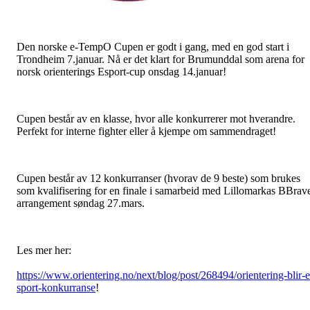
Den norske e-TempO Cupen er godt i gang, med en god start i
Trondheim 7.januar. Nå er det klart for Brumunddal som arena for
norsk orienterings Esport-cup onsdag 14.januar!
Cupen består av en klasse, hvor alle konkurrerer mot hverandre.
Perfekt for interne fighter eller å kjempe om sammendraget!
Cupen består av 12 konkurranser (hvorav de 9 beste) som brukes
som kvalifisering for en finale i samarbeid med Lillomarkas BBrav
arrangement søndag 27.mars.
Les mer her:
https://www.orientering.no/next/blog/post/268494/orientering-blir-e
sport-konkurranse
!