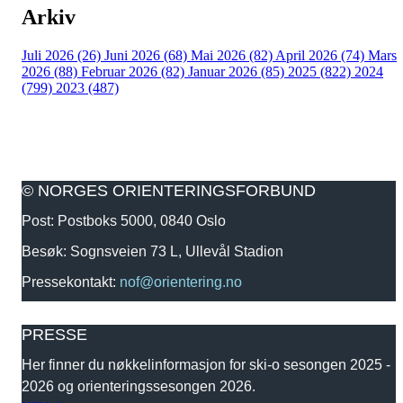
Arkiv
Juli 2026 (26)
Juni 2026 (68)
Mai 2026 (82)
April 2026 (74)
Mars
2026 (88)
Februar 2026 (82)
Januar 2026 (85)
2025 (822)
2024
(799)
2023 (487)
© NORGES ORIENTERINGSFORBUND
Post: Postboks 5000, 0840 Oslo
Besøk: Sognsveien 73 L, Ullevål Stadion
Pressekontakt:
nof@orientering.no
PRESSE
Her finner du nøkkelinformasjon for ski-o sesongen 2025 -
2026 og orienteringssesongen 2026.