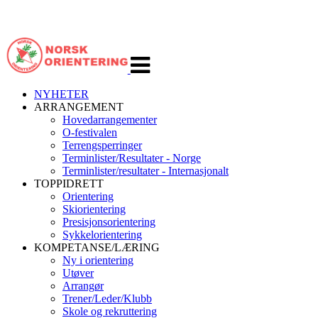
Veksle
navigasjon
NYHETER
ARRANGEMENT
Hovedarrangementer
O-festivalen
Terrengsperringer
Terminlister/Resultater - Norge
Terminlister/resultater - Internasjonalt
TOPPIDRETT
Orientering
Skiorientering
Presisjonsorientering
Sykkelorientering
KOMPETANSE/LÆRING
Ny i orientering
Utøver
Arrangør
Trener/Leder/Klubb
Skole og rekruttering