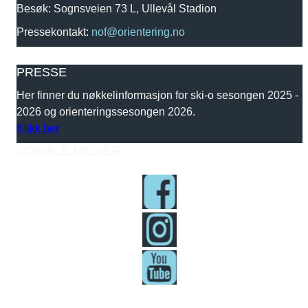
Besøk: Sognsveien 73 L, Ullevål Stadion
Pressekontakt:
nof@orientering.no
PRESSE
Her finner du nøkkelinformasjon for ski-o sesongen 2025 -
2026 og orienteringssesongen 2026.
Klikk her
SOSIALE MEDIER