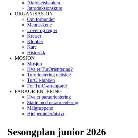
Aktivitetsbanken
Introduksjonskurs
ORGANISASJON
Om forbundet
Menneskene
Lover og regler
Kretser
Klubber
Kart
Historikk
MOSJON
Mosjon
Hva er TurOrientering?
Turorientering nettside
TurO-klubben
For TurO-arrangører
PARAORIENTERING
Hva er paraorientering
Starte med paraorientering
Målgruppene
Hjelpemidler/utstyr
Sesongplan junior 2026