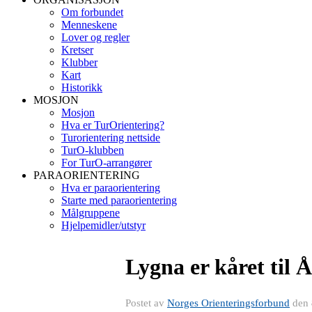
Om forbundet
Menneskene
Lover og regler
Kretser
Klubber
Kart
Historikk
MOSJON
Mosjon
Hva er TurOrientering?
Turorientering nettside
TurO-klubben
For TurO-arrangører
PARAORIENTERING
Hva er paraorientering
Starte med paraorientering
Målgruppene
Hjelpemidler/utstyr
Lygna er kåret til Å
Postet av
Norges Orienteringsforbund
den