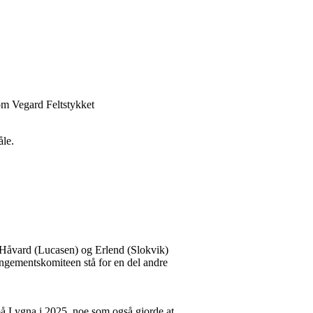
Tom Vegard Feltstykket
åle.
 Håvard (Lucasen) og Erlend (Slokvik)
rangementskomiteen stå for en del andre
på Lygna i 2025, noe som også gjorde at