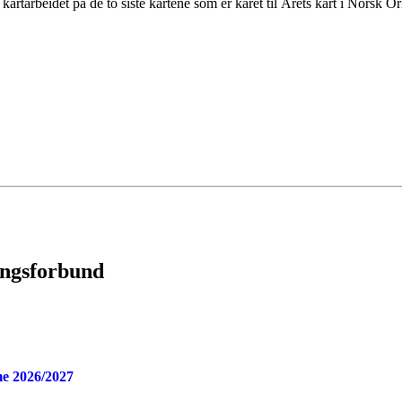
 kartarbeidet på de to siste kartene som er kåret til Årets kart i Norsk Or
ingsforbund
e 2026/2027