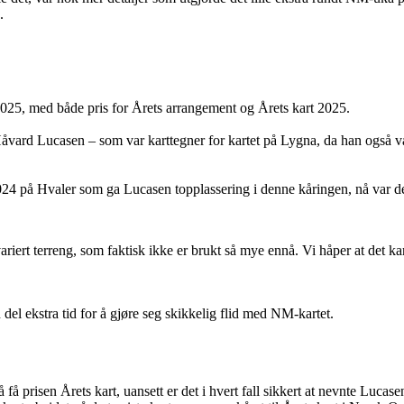
.
025, med både pris for Årets arrangement og Årets kart 2025.
åvard Lucasen – som var karttegner for kartet på Lygna, da han også var 
2024 på Hvaler som ga Lucasen topplassering i denne kåringen, nå var 
variert terreng, som faktisk ikke er brukt så mye ennå. Vi håper at det k
del ekstra tid for å gjøre seg skikkelig flid med NM-kartet.
å få prisen Årets kart, uansett er det i hvert fall sikkert at nevnte Luca