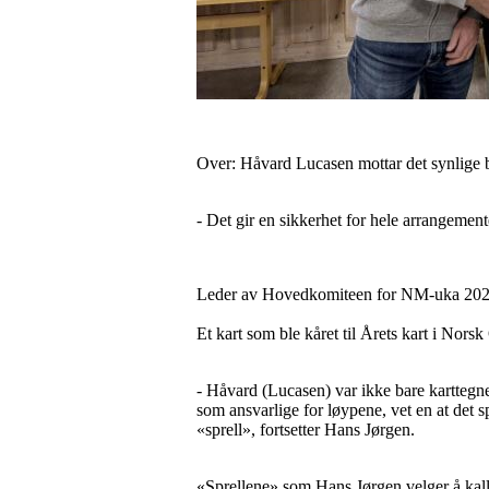
Over: Håvard Lucasen mottar det synlige b
- Det gir en sikkerhet for hele arrangeme
Leder av Hovedkomiteen for NM-uka 2025 g
Et kart som ble kåret til Årets kart i Norsk
- Håvard (Lucasen) var ikke bare kartteg
som ansvarlige for løypene, vet en at det 
«sprell», fortsetter Hans Jørgen.
«Sprellene» som Hans Jørgen velger å kall