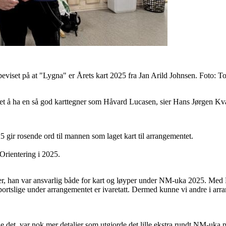
eviset på at "Lygna" er Årets kart 2025 fra Jan Arild Johnsen. Foto: 
ntet å ha en så god karttegner som Håvard Lucasen, sier Hans Jørgen Kv
ir rosende ord til mannen som laget kart til arrangementet.
 Orientering i 2025.
ner, han var ansvarlig både for kart og løyper under NM-uka 2025. Med
sportslige under arrangementet er ivaretatt. Dermed kunne vi andre i ar
e det, var nok mer detaljer som utgjorde det lille ekstra rundt NM-uka 