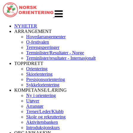
Veksle
navigasjon
NYHETER
ARRANGEMENT
Hovedarrangementer
O-festivalen
Terrengsperringer
Terminlister/Resultater - Norge
Terminlister/resultater - Internasjonalt
TOPPIDRETT
Orientering
Skiorientering
Presisjonsorientering
Sykkelorientering
KOMPETANSE/LÆRING
Ny i orientering
Utøver
Arrangør
Trener/Leder/Klubb
Skole og rekruttering
Aktivitetsbanken
Introduksjonskurs
ORGANISASJON